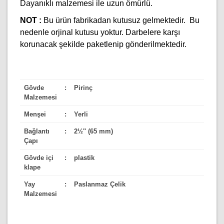
Dayanıklı malzemesi ile uzun ömürlü.
NOT :
Bu ürün fabrikadan kutusuz gelmektedir. Bu
nedenle orjinal kutusu yoktur. Darbelere karşı
korunacak şekilde paketlenip gönderilmektedir.
Gövde
:
Pirinç
Malzemesi
Menşei
:
Yerli
Bağlantı
:
2½'' (65 mm)
Çapı
Gövde içi
:
plastik
klape
Yay
:
Paslanmaz Çelik
Malzemesi
Bu ürünün fiyat bilgisi, resim, ürün açıklamalarında ve