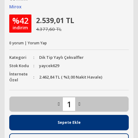
Mirox
%42
2.539,01 TL
indirim
4.377,60 TL
0 yorum | Yorum Yap
Kategori
Dik Tip Yaylı Çekvalfler
Stok Kodu
yaycek629
İnternete
2.462,84 TL ( %3,00 Nakit Havale)
Özel
Sepete Ekle