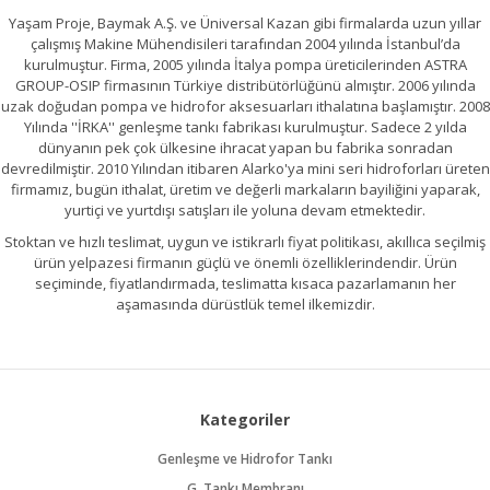
Yaşam Proje, Baymak A.Ş. ve Üniversal Kazan gibi firmalarda uzun yıllar
çalışmış Makine Mühendisileri tarafından 2004 yılında İstanbul’da
kurulmuştur. Firma, 2005 yılında İtalya pompa üreticilerinden ASTRA
GROUP-OSIP firmasının Türkiye distribütörlüğünü almıştır. 2006 yılında
uzak doğudan pompa ve hidrofor aksesuarları ithalatına başlamıştır. 2008
Yılında ''İRKA'' genleşme tankı fabrikası kurulmuştur. Sadece 2 yılda
dünyanın pek çok ülkesine ihracat yapan bu fabrika sonradan
devredilmiştir. 2010 Yılından itibaren Alarko'ya mini seri hidroforları üreten
firmamız, bugün ithalat, üretim ve değerli markaların bayiliğini yaparak,
yurtiçi ve yurtdışı satışları ile yoluna devam etmektedir.
Stoktan ve hızlı teslimat, uygun ve istikrarlı fiyat politikası, akıllıca seçilmiş
ürün yelpazesi firmanın güçlü ve önemli özelliklerindendir. Ürün
seçiminde, fiyatlandırmada, teslimatta kısaca pazarlamanın her
aşamasında dürüstlük temel ilkemizdir.
Kategoriler
Genleşme ve Hidrofor Tankı
G. Tankı Membranı