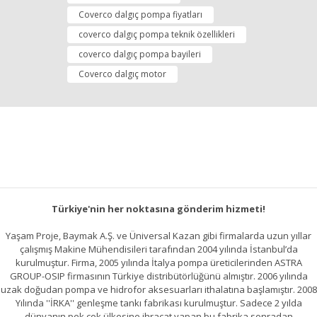
Coverco dalgıç pompa fiyatları
coverco dalgıç pompa teknik özellikleri
coverco dalgıç pompa bayileri
Coverco dalgıç motor
Türkiye'nin her noktasına gönderim hizmeti!
Yaşam Proje, Baymak A.Ş. ve Üniversal Kazan gibi firmalarda uzun yıllar
çalışmış Makine Mühendisileri tarafından 2004 yılında İstanbul’da
kurulmuştur. Firma, 2005 yılında İtalya pompa üreticilerinden ASTRA
GROUP-OSIP firmasının Türkiye distribütörlüğünü almıştır. 2006 yılında
uzak doğudan pompa ve hidrofor aksesuarları ithalatına başlamıştır. 2008
Yılında ''İRKA'' genleşme tankı fabrikası kurulmuştur. Sadece 2 yılda
dünyanın pek çok ülkesine ihracat yapan bu fabrika sonradan