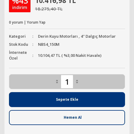
%43
10.416,98 TL
indirim
18.275,40 TL
0 yorum | Yorum Yap
Kategori
Derin Kuyu Motorları
,
4'' Dalgıç Motorlar
Stok Kodu
NBS4_150M
İnternete
10.104,47 TL ( %3,00 Nakit Havale)
Özel
Sepete Ekle
Hemen Al