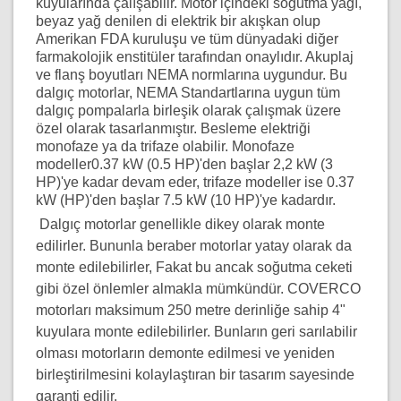
kuyularında çalışabilir. Motor içindeki soğutma yağı,
beyaz yağ denilen di elektrik bir akışkan olup
Amerikan FDA kuruluşu ve tüm dünyadaki diğer
farmakolojik enstitüler tarafından onaylıdır. Akuplaj
ve flanş boyutları NEMA normlarına uygundur. Bu
dalgıç motorlar, NEMA Standartlarına uygun tüm
dalgıç pompalarla birleşik olarak çalışmak üzere
özel olarak tasarlanmıştır. Besleme elektriği
monofaze ya da trifaze olabilir. Monofaze
modeller0.37 kW (0.5 HP)'den başlar 2,2 kW (3
HP)'ye kadar devam eder, trifaze modeller ise 0.37
kW (HP)'den başlar 7.5 kW (10 HP)'ye kadardır.
Dalgıç motorlar genellikle dikey olarak monte
edilirler. Bununla beraber motorlar yatay olarak da
monte edilebilirler, Fakat bu ancak soğutma ceketi
gibi özel önlemler almakla mümkündür. COVERCO
motorları maksimum 250 metre derinliğe sahip 4"
kuyulara monte edilebilirler. Bunların geri sarılabilir
olması motorların demonte edilmesi ve yeniden
birleştirilmesini kolaylaştıran bir tasarım sayesinde
garanti edilir.