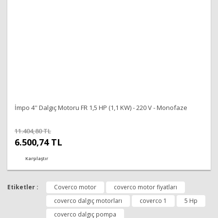
Gönder
İmpo 4'' Dalgıç Motoru FR 1,5 HP (1,1 KW) - 220 V - Monofaze
11.404,80 TL
6.500,74 TL
Karşılaştır
Etiketler :
Coverco motor
coverco motor fiyatları
coverco dalgıç motorları
coverco 1
5 Hp
coverco dalgıç pompa