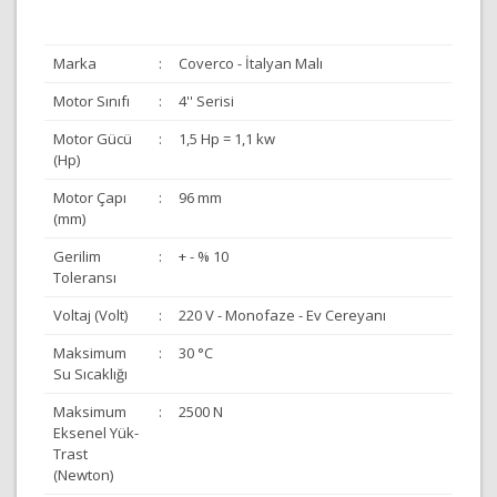
Marka
:
Coverco - İtalyan Malı
Motor Sınıfı
:
4'' Serisi
Motor Gücü
:
1,5 Hp = 1,1 kw
(Hp)
Motor Çapı
:
96 mm
(mm)
Gerilim
:
+ - % 10
Toleransı
Voltaj (Volt)
:
220 V - Monofaze - Ev Cereyanı
Maksimum
:
30 °C
Su Sıcaklığı
Maksimum
:
2500 N
Eksenel Yük-
Trast
(Newton)