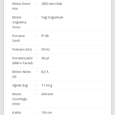
Motor Devir
:
2850 dev/dak
Hızı
Motor
:
Yağ Soğutmalı
Soğutma
Sıvısı
Koruma
:
IP 68
Sınıfı
Frekans (Hz)
:
50 Hz
Kondansatör
:
40 µF
(Mikro Farad)
Motor Akımı
:
8,3 A
(A)
Ağırlık (kg)
:
11.4 Kg
Motor
:
434 mm
Uzunluğu
(mm)
Kablo
:
150 cm