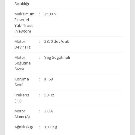
Sıcaklığı
Maksimum
:
2500 N
Eksenel
Yük- Trast
(Newton)
Motor
:
2850 dev/dak
Devir Hızı
Motor
:
Yağ Soğutmalı
Soğutma
Sıvısı
Koruma
:
IP 68
Sınıfı
Frekans
:
50 Hz
(Hz)
Motor
:
3,0 A
Akımı (A)
Ağırlık (kg)
:
10.1 Kg