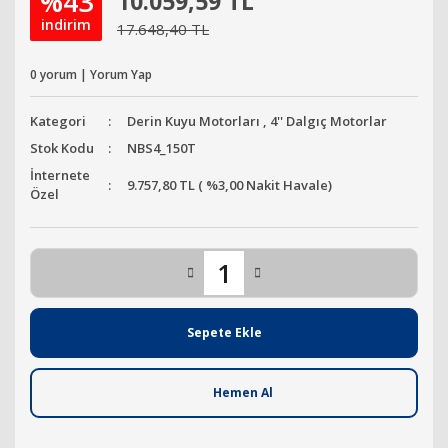
%43
10.059,59 TL
indirim
17.648,40 TL
0 yorum | Yorum Yap
Kategori
Derin Kuyu Motorları
,
4'' Dalgıç Motorlar
Stok Kodu
NBS4_150T
İnternete
9.757,80 TL ( %3,00 Nakit Havale)
Özel
Sepete Ekle
Hemen Al