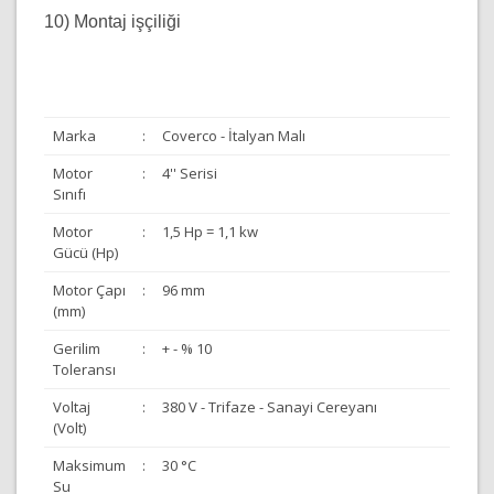
10) Montaj işçiliği
Marka
:
Coverco - İtalyan Malı
Motor
:
4'' Serisi
Sınıfı
Motor
:
1,5 Hp = 1,1 kw
Gücü (Hp)
Motor Çapı
:
96 mm
(mm)
Gerilim
:
+ - % 10
Toleransı
Voltaj
:
380 V - Trifaze - Sanayi Cereyanı
(Volt)
Maksimum
:
30 °C
Su