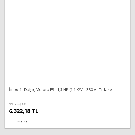
Ürün fiyatı diğer sitelerden daha pahalı.
Bu ürüne benzer farklı alternatifler olmalı.
Gönder
İmpo 4'' Dalgıç Motoru FR - 1,5 HP (1,1 KW) - 380 V - Trifaze
11.289,60 TL
6.322,18 TL
Karşılaştır