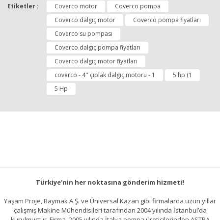
Etiketler :
Coverco motor
Coverco pompa
Coverco dalgıç motor
Coverco pompa fiyatları
Coverco su pompası
Coverco dalgıç pompa fiyatları
Coverco dalgıç motor fiyatları
coverco - 4'' çıplak dalgıç motoru - 1
5 hp (1
5 Hp
Türkiye'nin her noktasına gönderim hizmeti!
Yaşam Proje, Baymak A.Ş. ve Üniversal Kazan gibi firmalarda uzun yıllar
çalışmış Makine Mühendisileri tarafından 2004 yılında İstanbul’da
kurulmuştur. Firma, 2005 yılında İtalya pompa üreticilerinden ASTRA