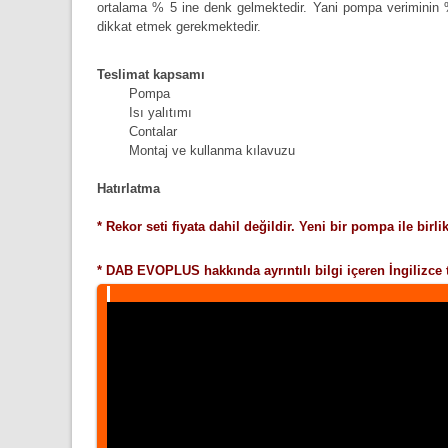
ortalama % 5 ine denk gelmektedir. Yani pompa veriminin %
dikkat etmek gerekmektedir.
Teslimat kapsamı
Pompa
Isı yalıtımı
Contalar
Montaj ve kullanma kılavuzu
Hatırlatma
* Rekor seti fiyata dahil değildir. Yeni bir pompa ile birli
* DAB EVOPLUS hakkında ayrıntılı bilgi içeren İngilizce