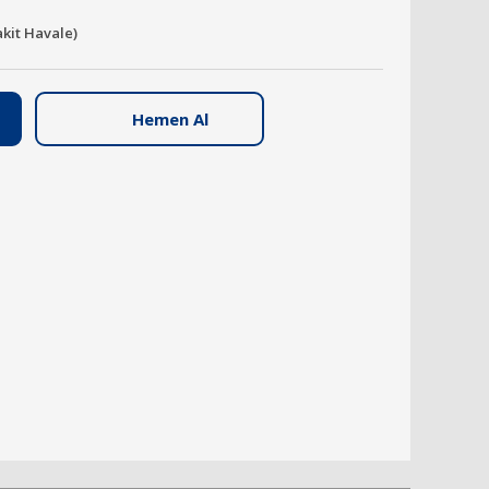
akit Havale)
Hemen Al