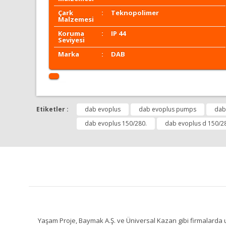
Çark
:
Teknopolimer
Malzemesi
Koruma
:
IP 44
Seviyesi
Marka
:
DAB
Bu ürünün fiyat bilgisi, resim, ürün açıklamalarında ve 
Görüş ve önerileriniz için teşekkür ederiz.
Etiketler :
dab evoplus
dab evoplus pumps
dab
Bu ürüne ilk yorumu siz yapın!
dab evoplus 150/280.
dab evoplus d 150/2
Ürün resmi kalitesiz, bozuk veya görüntülenemiyor.
Ürün açıklamasında eksik bilgiler bulunuyor.
Ürün bilgilerinde hatalar bulunuyor.
Ürün fiyatı diğer sitelerden daha pahalı.
Bu ürüne benzer farklı alternatifler olmalı.
Yaşam Proje, Baymak A.Ş. ve Üniversal Kazan gibi firmalarda uz