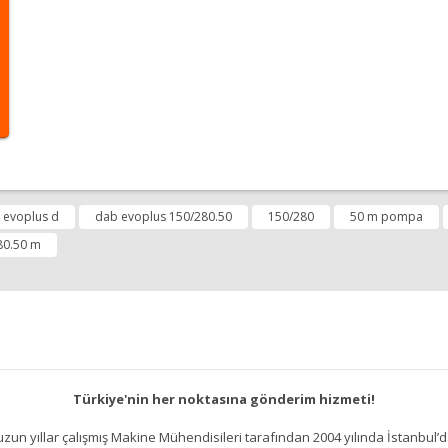
diğer konularda yetersiz gördüğünüz noktaları öneri formunu kullanarak tara
 evoplus d
dab evoplus 150/280.50
150/280
50 m pompa
80.50 m
Yorum Yap
Türkiye'nin her noktasına gönderim hizmeti!
un yıllar çalışmış Makine Mühendisileri tarafından 2004 yılında İstanbul’d