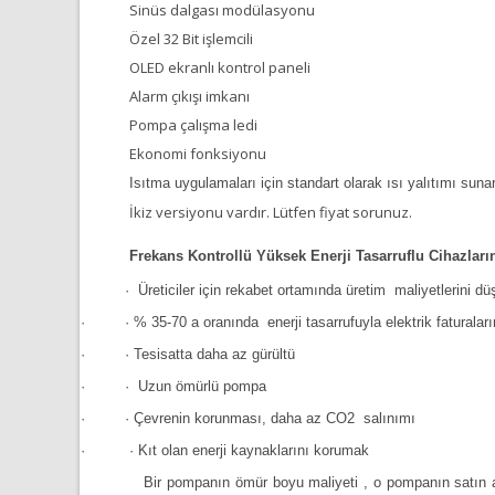
Sinüs dalgası modülasyonu
Özel 32 Bit işlemcili
OLED ekranlı kontrol paneli
Alarm çıkışı imkanı
Pompa çalışma ledi
Ekonomi fonksiyonu
Isıtma uygulamaları için standart olarak ısı yalıtımı suna
İkiz versiyonu vardır. Lütfen fiyat sorunuz.
Frekans Kontrollü Yüksek Enerji Tasarruflu Cihazların
·
Üreticiler için rekabet ortamında üretim
maliyetlerini d
·
·
% 35-70 a oranında
enerji tasarrufuyla elektrik faturalar
·
·
Tesisatta daha az gürültü
·
·
Uzun ömürlü pompa
·
·
Çevrenin korunması, daha az CO2
salınımı
·
·
Kıt olan enerji kaynaklarını korumak
Bir pompanın ömür boyu maliyeti , o pompanın satın alma 