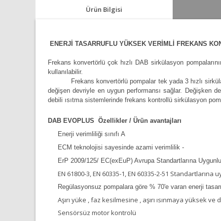
Ürün Bilgisi
ENERJİ TASARRUFLU YÜKSEK VERİMLİ FREKANS KONV
Frekans konvertörlü çok hızlı DAB sirkülasyon pompaların
kullanılabilir.
Frekans konvertörlü pompalar tek yada 3 hızlı sirkül
değişen devriyle en uygun performansı sağlar. Değişken dev
debili ısıtma sistemlerinde frekans kontrollü sirkülasyon pom
DAB EVOPLUS Özellikler / Ürün avantajları
Enerji verimliliği sınıfı A
ECM teknolojisi sayesinde azami verimlilik -
ErP 2009/125/ EC(exEuP) Avrupa Standartlarına Uygunl
EN 61800-3, EN 60335-1, EN 60335-2-51 Standartlarına u
Regülasyonsuz pompalara göre % 70'e varan enerji tasar
Aşırı yüke , faz kesilmesine , aşırı ısınmaya yüksek ve 
Sensörsüz motor kontrolü