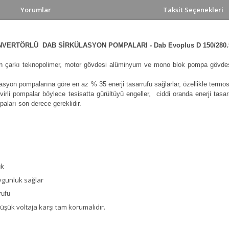
Yorumlar
Taksit Seçenekleri
ERTÖRLÜ DAB SİRKÜLASYON POMPALARI - Dab Evoplus D 150/280.
ın çarkı teknopolimer, motor gövdesi alüminyum ve mono blok pompa gövde
asyon pompalarına göre en az % 35 enerji tasarrufu sağlarlar, özellikle term
irli pompalar böylece tesisatta gürültüyü engeller, ciddi oranda enerji tasa
paları son derece gereklidir.
uk
ygunluk sağlar
rufu
düşük voltaja karşı tam korumalıdır.