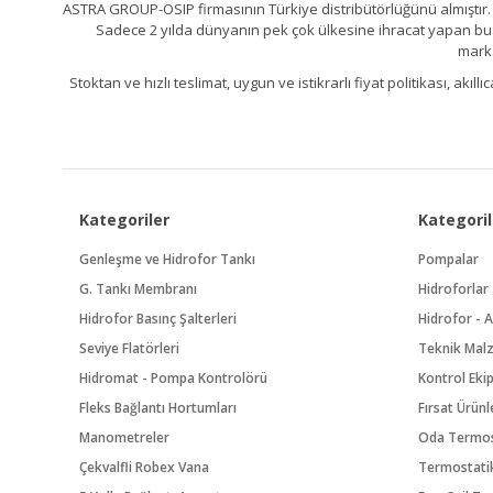
ASTRA GROUP-OSIP firmasının Türkiye distribütörlüğünü almıştır. 
Sadece 2 yılda dünyanın pek çok ülkesine ihracat yapan bu fa
marka
Stoktan ve hızlı teslimat, uygun ve istikrarlı fiyat politikası, a
Kategoriler
Kategoril
Genleşme ve Hidrofor Tankı
Pompalar
G. Tankı Membranı
Hidroforlar
Hidrofor Basınç Şalterleri
Hidrofor - A
Seviye Flatörleri
Teknik Mal
Hidromat - Pompa Kontrolörü
Kontrol Eki
Fleks Bağlantı Hortumları
Fırsat Ürünl
Manometreler
Oda Termos
Çekvalfli Robex Vana
Termostatik