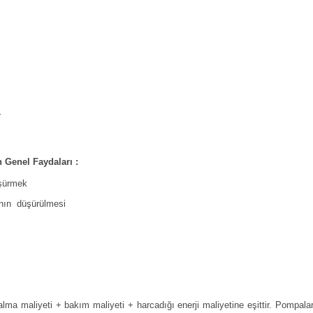
r
 Genel Faydaları :
üşürmek
ının
düşürülmesi
maliyeti + bakım maliyeti + harcadığı enerji maliyetine eşittir. Pompala