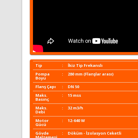
Tip
:
İkiz Tip Frekanslı
Pompa
:
280 mm (Flanşlar arası)
Boyu
Flanş Çapı
:
DN 50
Maks.
:
15 mss
Basınç
Maks.
:
32 m3/h
Debi
Motor
:
12-640 W
Gücü
Gövde
:
Döküm - İzolasyon Ceketli
Malzemesi