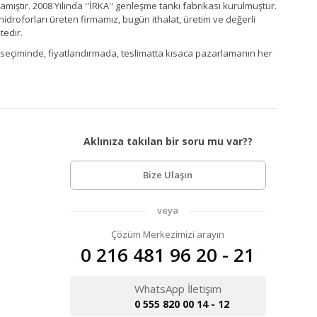
ştır. 2008 Yılında ''İRKA'' genleşme tankı fabrikası kurulmuştur.
idroforları üreten firmamız, bugün ithalat, üretim ve değerli
tedir.
Ürün seçiminde, fiyatlandırmada, teslimatta kısaca pazarlamanın her
Aklınıza takılan bir soru mu var??
Bize Ulaşın
veya
Çözüm Merkezimizi arayın
0 216 481 96 20 - 21
WhatsApp İletişim
0 555 820 00 14 - 12