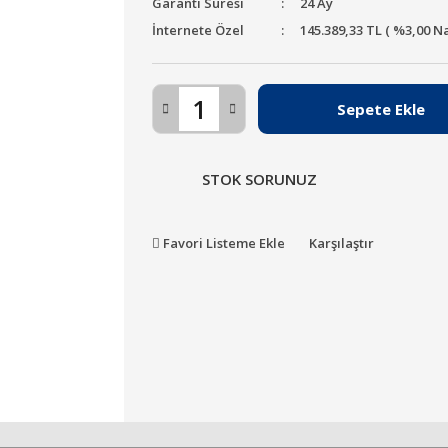
Garanti Süresi
24 Ay
İnternete Özel
145.389,33 TL ( %3,00 N
Sepete Ekle
STOK SORUNUZ
Favori Listeme Ekle
Karşılaştır