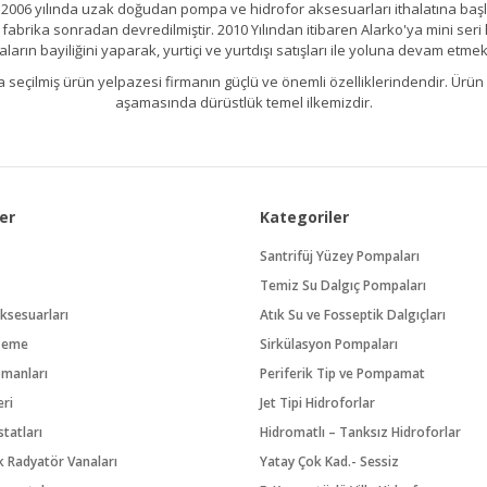
2006 yılında uzak doğudan pompa ve hidrofor aksesuarları ithalatına başlamı
brika sonradan devredilmiştir. 2010 Yılından itibaren Alarko'ya mini seri h
ların bayiliğini yaparak, yurtiçi ve yurtdışı satışları ile yoluna devam etmek
Gönder
kıllıca seçilmiş ürün yelpazesi firmanın güçlü ve önemli özelliklerindendir. 
aşamasında dürüstlük temel ilkemizdir.
er
Kategoriler
Santrifüj Yüzey Pompaları
Temiz Su Dalgıç Pompaları
ksesuarları
Atık Su ve Fosseptik Dalgıçları
zeme
Sirkülasyon Pompaları
pmanları
Periferik Tip ve Pompamat
eri
Jet Tipi Hidroforlar
tatları
Hidromatlı – Tanksız Hidroforlar
 Radyatör Vanaları
Yatay Çok Kad.- Sessiz