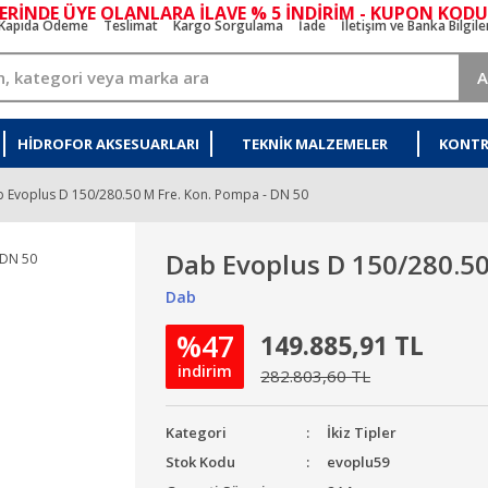
ERİNDE ÜYE OLANLARA İLAVE % 5 İNDİRİM - KUPON KODU
Kapıda Ödeme
Teslimat
Kargo Sorgulama
İade
İletişim ve Banka Bilgile
A
HIDROFOR AKSESUARLARI
TEKNIK MALZEMELER
KONTR
 Evoplus D 150/280.50 M Fre. Kon. Pompa - DN 50
Dab Evoplus D 150/280.50
Dab
%47
149.885,91 TL
indirim
282.803,60 TL
Kategori
İkiz Tipler
Stok Kodu
evoplu59