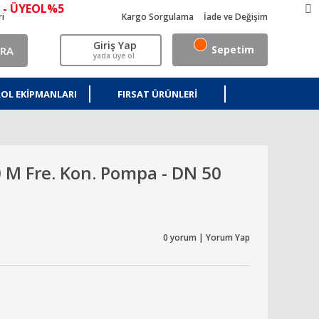
 - ÜYEOL%5
ri
Kargo Sorgulama
İade ve Değişim
Giriş Yap
Sepetim
RA
yada üye ol
OL EKIPMANLARI
FIRSAT ÜRÜNLERI
 M Fre. Kon. Pompa - DN 50
0 yorum | Yorum Yap