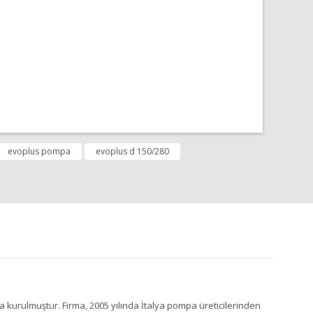
fımıza iletebilirsiniz.
evoplus pompa
evoplus d 150/280
a kurulmuştur. Firma, 2005 yılında İtalya pompa üreticilerinden