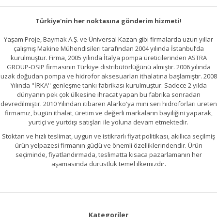
Türkiye'nin her noktasına gönderim hizmeti!
Yaşam Proje, Baymak A.Ş. ve Üniversal Kazan gibi firmalarda uzun yıllar
Gönder
çalışmış Makine Mühendisileri tarafından 2004 yılında İstanbul’da
kurulmuştur. Firma, 2005 yılında İtalya pompa üreticilerinden ASTRA
GROUP-OSIP firmasının Türkiye distribütörlüğünü almıştır. 2006 yılında
uzak doğudan pompa ve hidrofor aksesuarları ithalatına başlamıştır. 2008
Yılında ''İRKA'' genleşme tankı fabrikası kurulmuştur. Sadece 2 yılda
dünyanın pek çok ülkesine ihracat yapan bu fabrika sonradan
devredilmiştir. 2010 Yılından itibaren Alarko'ya mini seri hidroforları üreten
firmamız, bugün ithalat, üretim ve değerli markaların bayiliğini yaparak,
yurtiçi ve yurtdışı satışları ile yoluna devam etmektedir.
Stoktan ve hızlı teslimat, uygun ve istikrarlı fiyat politikası, akıllıca seçilmiş
ürün yelpazesi firmanın güçlü ve önemli özelliklerindendir. Ürün
seçiminde, fiyatlandırmada, teslimatta kısaca pazarlamanın her
aşamasında dürüstlük temel ilkemizdir.
Kategoriler