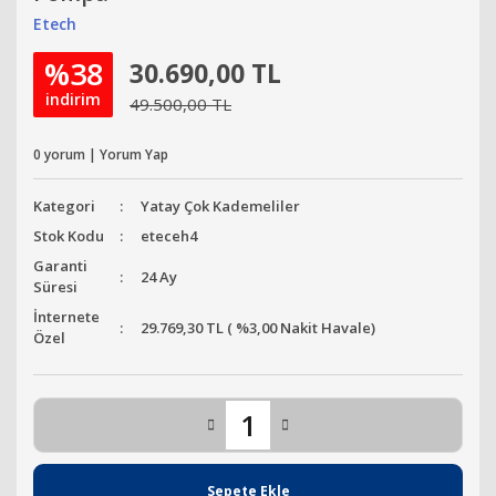
Etech
%38
30.690,00 TL
indirim
49.500,00 TL
0 yorum | Yorum Yap
Kategori
Yatay Çok Kademeliler
Stok Kodu
eteceh4
Garanti
24 Ay
Süresi
İnternete
29.769,30 TL ( %3,00 Nakit Havale)
Özel
Sepete Ekle