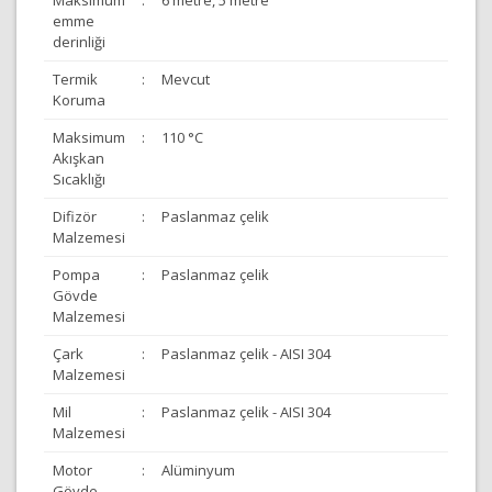
Maksimum
:
6 metre, 5 metre
emme
derinliği
Termik
:
Mevcut
Koruma
Maksimum
:
110 °C
Akışkan
Sıcaklığı
Difizör
:
Paslanmaz çelik
Malzemesi
Pompa
:
Paslanmaz çelik
Gövde
Malzemesi
Çark
:
Paslanmaz çelik - AISI 304
Malzemesi
Mil
:
Paslanmaz çelik - AISI 304
Malzemesi
Motor
:
Alüminyum
Gövde