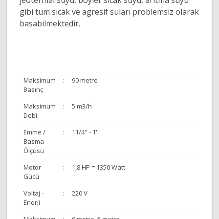
jeotermal suyu, boyler sıcak suyu, arıtma suyu
gibi tüm sıcak ve agresif suları problemsiz olarak
basabilmektedir.
Maksimum
:
90 metre
Basınç
Maksimum
:
5 m3/h
Debi
Emme /
:
11/4'' - 1''
Basma
Ölçüsü
Motor
:
1,8 HP = 1350 Watt
Gücü
Voltaj -
:
220 V
Enerji