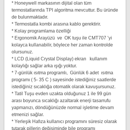
* Honeywell markasının dijital olan tüm
termostatlarında TPI algoritma mevcuttur. Bu üründe
de bulunmaktadır.
* Termostatla kombi arasına kablo gerektirir.
* Kolay programlama özelliği
* Ergonomik Arayüzü ve OK tuşu ile CMT707 ’yi
kolayca kullanabilir, böylece her zaman kontrolde
olursunuz.
* LCD (Liquid Crystal Display) ekran kullanım
kolaylığı sağlar arka ışığı yoktur.
* 7-günlük ısıtma programlı, Günlük 6 adet ısıtma
programı ( 5- 35 C ) sayesinde istediğiniz saatlerde
istediğiniz sıcaklığa otomatik olarak kavuşursunuz.
* Tatil Tuşu evden uzakta olduğunuz 1 ile 99 gün
arası boyunca sıcaklığı azaltarak enerji tasarrufu
yapmanızı, döndüğünüzde normal işletime devam
etmenizi sağlar.
* Yerleşik Hafıza kullanıcı programını süresiz olarak
tutarak pillerin değişiminde bile programı