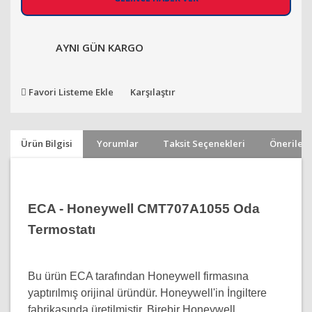
AYNI GÜN KARGO
Favori Listeme Ekle
Karşılaştır
Ürün Bilgisi
Yorumlar
Taksit Seçenekleri
Önerileri
ECA - Honeywell CMT707A1055 Oda
Termostatı
Bu ürün ECA tarafından Honeywell firmasına
yaptırılmış orijinal üründür. Honeywell'in İngiltere
fabrikasında üretilmiştir. Birebir Honeywell