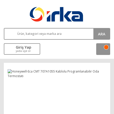
ARA
Giriş Yap
yada üye ol