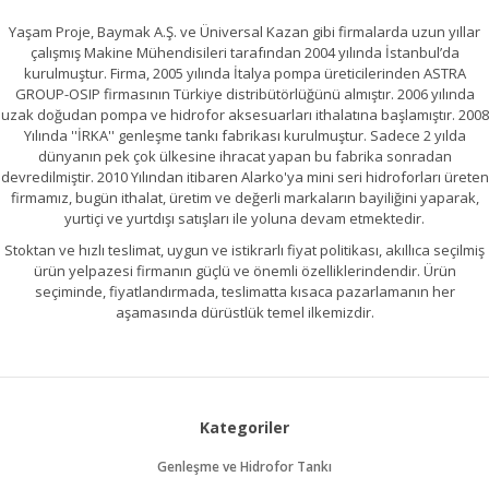
Yaşam Proje, Baymak A.Ş. ve Üniversal Kazan gibi firmalarda uzun yıllar
çalışmış Makine Mühendisileri tarafından 2004 yılında İstanbul’da
kurulmuştur. Firma, 2005 yılında İtalya pompa üreticilerinden ASTRA
GROUP-OSIP firmasının Türkiye distribütörlüğünü almıştır. 2006 yılında
uzak doğudan pompa ve hidrofor aksesuarları ithalatına başlamıştır. 2008
Yılında ''İRKA'' genleşme tankı fabrikası kurulmuştur. Sadece 2 yılda
dünyanın pek çok ülkesine ihracat yapan bu fabrika sonradan
devredilmiştir. 2010 Yılından itibaren Alarko'ya mini seri hidroforları üreten
firmamız, bugün ithalat, üretim ve değerli markaların bayiliğini yaparak,
yurtiçi ve yurtdışı satışları ile yoluna devam etmektedir.
Stoktan ve hızlı teslimat, uygun ve istikrarlı fiyat politikası, akıllıca seçilmiş
ürün yelpazesi firmanın güçlü ve önemli özelliklerindendir. Ürün
seçiminde, fiyatlandırmada, teslimatta kısaca pazarlamanın her
aşamasında dürüstlük temel ilkemizdir.
Kategoriler
Genleşme ve Hidrofor Tankı