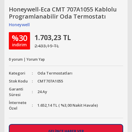
Honeywell-Eca CMT 707A1055 Kablolu
Programlanabilir Oda Termostatı
Honeywell
%30
1.703,23 TL
indirim
2.433,19 TL
0 yorum | Yorum Yap
Kategori
Oda Termostatları
Stok Kodu
CMT707A1055
Garanti
24 Ay
Süresi
İnternete
1.652,14 TL ( %3,00 Nakit Havale)
Özel
GELİNCE HABER VER