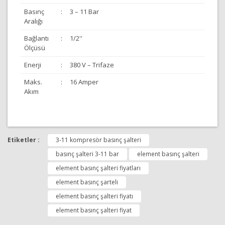
Basınç
:
3 – 11 Bar
Aralığı
Bağlantı
:
1/2''
Ölçüsü
Enerji
:
380 V – Trifaze
Maks.
:
16 Amper
Akım
Bu ürünün fiyat bilgisi, resim, ürün açıklamalarında ve
diğer konularda yetersiz gördüğünüz noktaları öneri
Etiketler :
3-11 kompresör basınç şalteri
Bu ürüne ilk yorumu siz yapın!
formunu kullanarak tarafımıza iletebilirsiniz.
Görüş ve önerileriniz için teşekkür ederiz.
basınç şalteri 3-11 bar
element basınç şalteri
element basınç şalteri fiyatları
Yorum Yap
Ürün resmi kalitesiz, bozuk veya görüntülenemiyor.
element basınç şarteli
Ürün açıklamasında eksik bilgiler bulunuyor.
element basınç şalteri fiyatı
Ürün bilgilerinde hatalar bulunuyor.
element basınç şalteri fiyat
Ürün fiyatı diğer sitelerden daha pahalı.