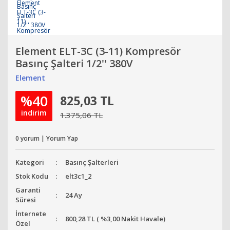
Element ELT-3C (3-11) Kompresör
Basınç Şalteri 1/2'' 380V
Element
%40
825,03 TL
indirim
1.375,06 TL
0 yorum | Yorum Yap
Kategori
Basınç Şalterleri
Stok Kodu
elt3c1_2
Garanti
24 Ay
Süresi
İnternete
800,28 TL ( %3,00 Nakit Havale)
Özel