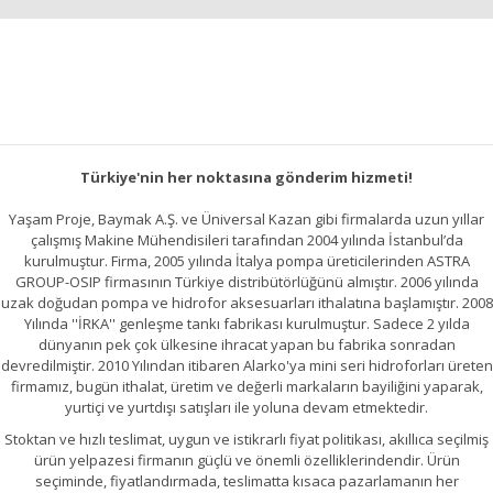
Bu ürüne benzer farklı alternatifler olmalı.
Gönder
Türkiye'nin her noktasına gönderim hizmeti!
Yaşam Proje, Baymak A.Ş. ve Üniversal Kazan gibi firmalarda uzun yıllar
çalışmış Makine Mühendisileri tarafından 2004 yılında İstanbul’da
kurulmuştur. Firma, 2005 yılında İtalya pompa üreticilerinden ASTRA
GROUP-OSIP firmasının Türkiye distribütörlüğünü almıştır. 2006 yılında
uzak doğudan pompa ve hidrofor aksesuarları ithalatına başlamıştır. 2008
Yılında ''İRKA'' genleşme tankı fabrikası kurulmuştur. Sadece 2 yılda
dünyanın pek çok ülkesine ihracat yapan bu fabrika sonradan
devredilmiştir. 2010 Yılından itibaren Alarko'ya mini seri hidroforları üreten
firmamız, bugün ithalat, üretim ve değerli markaların bayiliğini yaparak,
yurtiçi ve yurtdışı satışları ile yoluna devam etmektedir.
Stoktan ve hızlı teslimat, uygun ve istikrarlı fiyat politikası, akıllıca seçilmiş
ürün yelpazesi firmanın güçlü ve önemli özelliklerindendir. Ürün
seçiminde, fiyatlandırmada, teslimatta kısaca pazarlamanın her