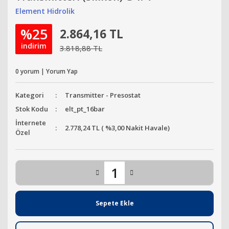
Element Hidrolik
%25
2.864,16 TL
indirim
3.818,88 TL
0 yorum | Yorum Yap
Kategori
Transmitter - Presostat
Stok Kodu
elt_pt_16bar
İnternete
2.778,24 TL ( %3,00 Nakit Havale)
Özel
Sepete Ekle