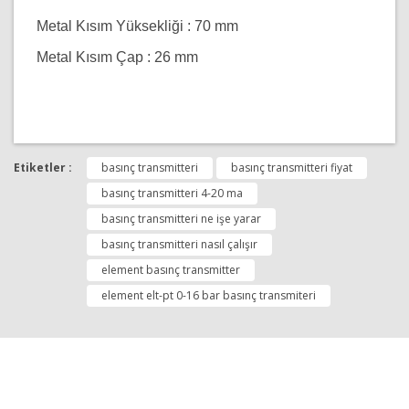
Metal Kısım Yüksekliği : 70 mm
Metal Kısım Çap : 26 mm
Bu ürünün fiyat bilgisi, resim, ürün açıklamalarında ve
diğer konularda yetersiz gördüğünüz noktaları öneri
Etiketler :
basınç transmitteri
basınç transmitteri fiyat
Bu ürüne ilk yorumu siz yapın!
formunu kullanarak tarafımıza iletebilirsiniz.
Görüş ve önerileriniz için teşekkür ederiz.
basınç transmitteri 4-20 ma
basınç transmitteri ne işe yarar
Yorum Yap
Ürün resmi kalitesiz, bozuk veya görüntülenemiyor.
basınç transmitteri nasıl çalışır
Ürün açıklamasında eksik bilgiler bulunuyor.
element basınç transmitter
Ürün bilgilerinde hatalar bulunuyor.
element elt-pt 0-16 bar basınç transmiteri
Ürün fiyatı diğer sitelerden daha pahalı.
Bu ürüne benzer farklı alternatifler olmalı.