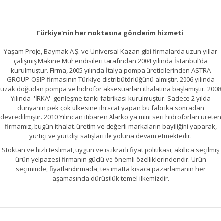
Gönder
Türkiye'nin her noktasına gönderim hizmeti!
Yaşam Proje, Baymak A.Ş. ve Üniversal Kazan gibi firmalarda uzun yıllar
çalışmış Makine Mühendisileri tarafından 2004 yılında İstanbul’da
kurulmuştur. Firma, 2005 yılında İtalya pompa üreticilerinden ASTRA
GROUP-OSIP firmasının Türkiye distribütörlüğünü almıştır. 2006 yılında
uzak doğudan pompa ve hidrofor aksesuarları ithalatına başlamıştır. 2008
Yılında ''İRKA'' genleşme tankı fabrikası kurulmuştur. Sadece 2 yılda
dünyanın pek çok ülkesine ihracat yapan bu fabrika sonradan
devredilmiştir. 2010 Yılından itibaren Alarko'ya mini seri hidroforları üreten
firmamız, bugün ithalat, üretim ve değerli markaların bayiliğini yaparak,
yurtiçi ve yurtdışı satışları ile yoluna devam etmektedir.
Stoktan ve hızlı teslimat, uygun ve istikrarlı fiyat politikası, akıllıca seçilmiş
ürün yelpazesi firmanın güçlü ve önemli özelliklerindendir. Ürün
seçiminde, fiyatlandırmada, teslimatta kısaca pazarlamanın her
aşamasında dürüstlük temel ilkemizdir.