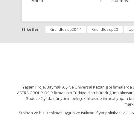
Marka
:
Grundfos
Bu ürünün fiyat bilgisi, resim, ürün açıklamalarında ve 
Görüş ve önerileriniz için teşekkür ederiz.
Etiketler :
Grundfos up20-14
Grundfos up20
Up
Ürün resmi kalitesiz, bozuk veya görüntülenemiyor.
Ürün açıklamasında eksik bilgiler bulunuyor.
Ürün bilgilerinde hatalar bulunuyor.
Ürün fiyatı diğer sitelerden daha pahalı.
Bu ürüne benzer farklı alternatifler olmalı.
Yaşam Proje, Baymak A.Ş. ve Üniversal Kazan gibi firmalarda uz
ASTRA GROUP-OSIP firmasının Türkiye distribütörlüğünü almıştır. 
Sadece 2 yılda dünyanın pek çok ülkesine ihracat yapan bu fa
marka
Stoktan ve hızlı teslimat, uygun ve istikrarlı fiyat politikası, a