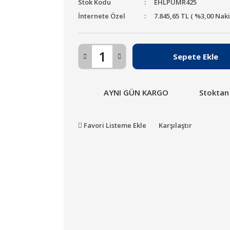
Stok Kodu
EHLPUMR425
İnternete Özel
7.845,65 TL ( %3,00 Nak
Sepete Ekle
AYNI GÜN KARGO
Stoktan
Favori Listeme Ekle
Karşılaştır