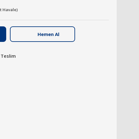
it Havale)
Hemen Al
 Teslim