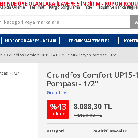
ERİNDE ÜYE OLANLARA İLAVE % 5 İNDİRİM - KUPON KODU
Kapıda Ödeme
Teslimat
Kargo Sorgulama
İade
İletişim ve Banka Bilgile
A
HIDROFOR AKSESUARLARI
TEKNIK MALZEMELER
KONTR
ar
Grundfos Comfort UP15-14 B PM Re-Sirkülasyon Pompası - 1/2''
Grundfos Comfort UP15-1
Pompası - 1/2''
Grundfos
%43
8.088,30 TL
indirim
14.190,00 TL
Kategori
Re-sirkülasyonlar