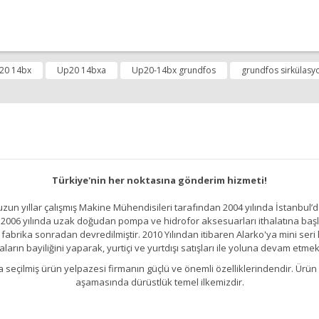
diğer konularda yetersiz gördüğünüz noktaları öneri formunu kullanarak tara
20 14bx
Up20 14bxa
Up20-14bx grundfos
grundfos sirkülas
Bu ürüne ilk yorumu siz yapın!
Yorum Yap
Türkiye'nin her noktasına gönderim hizmeti!
un yıllar çalışmış Makine Mühendisileri tarafından 2004 yılında İstanbul’d
2006 yılında uzak doğudan pompa ve hidrofor aksesuarları ithalatına başlamı
brika sonradan devredilmiştir. 2010 Yılından itibaren Alarko'ya mini seri h
ların bayiliğini yaparak, yurtiçi ve yurtdışı satışları ile yoluna devam etmek
kıllıca seçilmiş ürün yelpazesi firmanın güçlü ve önemli özelliklerindendir. 
Gönder
aşamasında dürüstlük temel ilkemizdir.