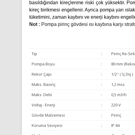
basıldığından kireçlenme riski çok yüksektir. P
kireç birikmesi engellenir. Ayrıca pompa yarı ıslak 
tüketimini, zaman kaybını ve enerji kaybını engelle
Not :
Pompa pirinç gövdesi ısı kaybına karşı strafo
Tip
:
Pirinç Re-Sir
Pompa Boyu
:
80 mm (Rekor
Rekor Çapı
:
1/2'' ( İç Diş )
Maks. Basınç
:
1,2 mss
Maks. Debi
:
0,5 m3/h
Voltaj - Enerji
:
220 V
Gövde Malzemesi
:
Pirinç
Koruma Seviyesi
:
IP 44