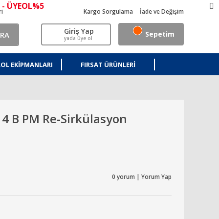
 - ÜYEOL%5
ri
Kargo Sorgulama
İade ve Değişim
Giriş Yap
Sepetim
RA
yada üye ol
OL EKIPMANLARI
FIRSAT ÜRÜNLERI
4 B PM Re-Sirkülasyon
0 yorum | Yorum Yap