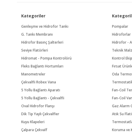
Kategoriler
Kategoril
Genleşme ve Hidrofor Tankı
Pompalar
G. Tankı Membranı
Hidroforlar
Hidrofor Basınç Şalterleri
Hidrofor - A
Seviye Flatörleri
Teknik Mal
Hidromat - Pompa Kontrolörü
Kontrol Eki
Fleks Bağlantı Hortumları
Fırsat Ürünl
Manometreler
Oda Termos
Çekvalfli Robex Vana
Termostatik
5 Yollu Bağlantı Aparatı
Fan-Coil Te
5 Yollu Bağlantı - Çekvalfli
Fan-Coil Va
Oval Hidrofor Flanşı
Gaz Alarm C
Dik Tip Yaylı Çekvalfler
Atık Su Flat
Kuyu Klapeleri
Termostatl
Çalpara Çekvalf
Koruma ve K