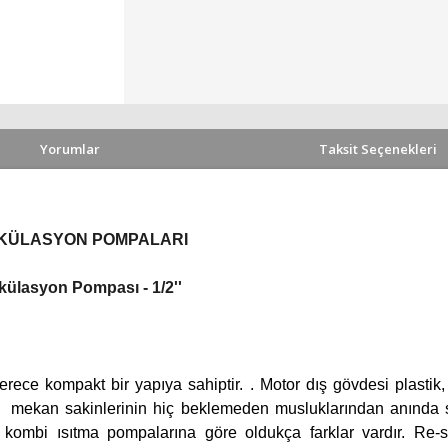
Yorumlar
Taksit Seçenekleri
KÜLASYON POMPALARI
asyon Pompası - 1/2''
pakt bir yapıya sahiptir. . Motor dış gövdesi plastik, p
k mekan sakinlerinin hiç beklemeden musluklarından anında s
kombi ısıtma pompalarına göre oldukça farklar vardır. Re-s