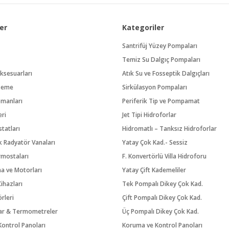
er
Kategoriler
Santrifüj Yüzey Pompaları
Temiz Su Dalgıç Pompaları
ksesuarları
Atık Su ve Fosseptik Dalgıçları
zeme
Sirkülasyon Pompaları
pmanları
Periferik Tip ve Pompamat
eri
Jet Tipi Hidroforlar
tatları
Hidromatlı – Tanksız Hidroforlar
 Radyatör Vanaları
Yatay Çok Kad.- Sessiz
rmostaları
F. Konvertörlü Villa Hidroforu
na ve Motorları
Yatay Çift Kademeliler
ihazları
Tek Pompalı Dikey Çok Kad.
örleri
Çift Pompalı Dikey Çok Kad.
ar & Termometreler
Üç Pompalı Dikey Çok Kad.
ontrol Panoları
Koruma ve Kontrol Panoları