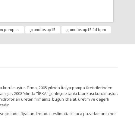
fımıza iletebilirsiniz.
yon pompası
grundfos up15
grundfos up15-14 bpm
a kurulmuştur. Firma, 2005 yılında İtalya pompa üreticilerinden
ştır. 2008 Yılında ''İRKA'' genleşme tankı fabrikası kurulmuştur.
idroforları üreten firmamız, bugün ithalat, üretim ve değerli
tedir.
Ürün seçiminde, fiyatlandırmada, teslimatta kısaca pazarlamanın her