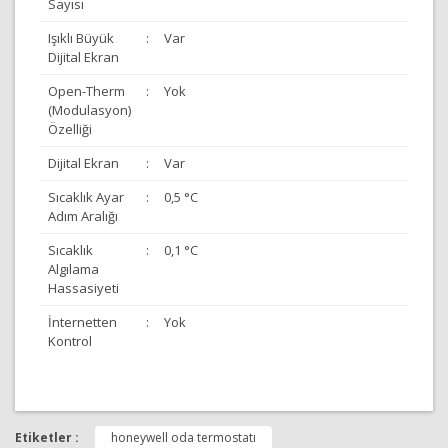
Sayısı
Işıklı Büyük
:
Var
Dijital Ekran
Open-Therm
:
Yok
(Modulasyon)
Özelliği
Dijital Ekran
:
Var
Sıcaklık Ayar
:
0,5 °C
Adım Aralığı
Sıcaklık
:
0,1 °C
Algılama
Hassasiyeti
İnternetten
:
Yok
Kontrol
Bu ürünün fiyat bilgisi, resim, ürün açıklamalarında ve
diğer konularda yetersiz gördüğünüz noktaları öneri
Etiketler :
honeywell oda termostatı
Bu ürüne ilk yorumu siz yapın!
formunu kullanarak tarafımıza iletebilirsiniz.