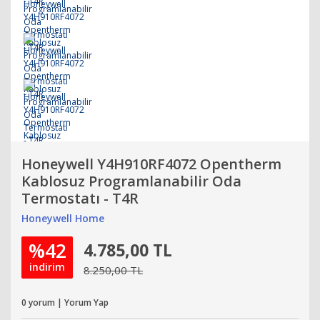
Honeywell Y4H910RF4072 Opentherm
Kablosuz Programlanabilir Oda
Termostatı - T4R
Honeywell Home
%42
4.785,00 TL
indirim
8.250,00 TL
0 yorum | Yorum Yap