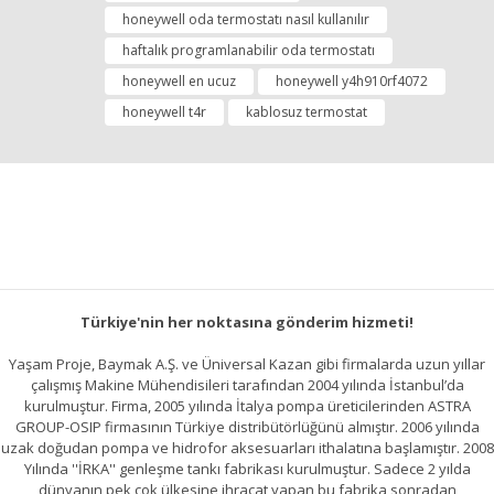
Görüş ve önerileriniz için teşekkür ederiz.
honeywell oda termostatı nasıl kullanılır
haftalık programlanabilir oda termostatı
Yorum Yap
Ürün resmi kalitesiz, bozuk veya görüntülenemiyor.
honeywell en ucuz
honeywell y4h910rf4072
Ürün açıklamasında eksik bilgiler bulunuyor.
honeywell t4r
kablosuz termostat
Ürün bilgilerinde hatalar bulunuyor.
Ürün fiyatı diğer sitelerden daha pahalı.
Bu ürüne benzer farklı alternatifler olmalı.
Türkiye'nin her noktasına gönderim hizmeti!
Gönder
Yaşam Proje, Baymak A.Ş. ve Üniversal Kazan gibi firmalarda uzun yıllar
çalışmış Makine Mühendisileri tarafından 2004 yılında İstanbul’da
kurulmuştur. Firma, 2005 yılında İtalya pompa üreticilerinden ASTRA
GROUP-OSIP firmasının Türkiye distribütörlüğünü almıştır. 2006 yılında
uzak doğudan pompa ve hidrofor aksesuarları ithalatına başlamıştır. 2008
Yılında ''İRKA'' genleşme tankı fabrikası kurulmuştur. Sadece 2 yılda
dünyanın pek çok ülkesine ihracat yapan bu fabrika sonradan