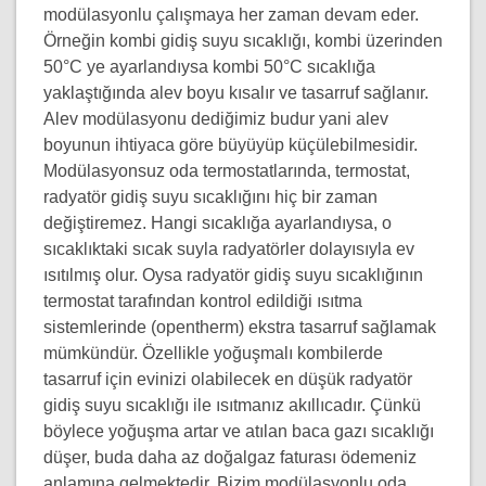
modülasyonlu çalışmaya her zaman devam eder.
Örneğin kombi gidiş suyu sıcaklığı, kombi üzerinden
50°C ye ayarlandıysa kombi 50°C sıcaklığa
yaklaştığında alev boyu kısalır ve tasarruf sağlanır.
Alev modülasyonu dediğimiz budur yani alev
boyunun ihtiyaca göre büyüyüp küçülebilmesidir.
Modülasyonsuz oda termostatlarında, termostat,
radyatör gidiş suyu sıcaklığını hiç bir zaman
değiştiremez. Hangi sıcaklığa ayarlandıysa, o
sıcaklıktaki sıcak suyla radyatörler dolayısıyla ev
ısıtılmış olur. Oysa radyatör gidiş suyu sıcaklığının
termostat tarafından kontrol edildiği ısıtma
sistemlerinde (opentherm) ekstra tasarruf sağlamak
mümkündür. Özellikle yoğuşmalı kombilerde
tasarruf için evinizi olabilecek en düşük radyatör
gidiş suyu sıcaklığı ile ısıtmanız akıllıcadır. Çünkü
böylece yoğuşma artar ve atılan baca gazı sıcaklığı
düşer, buda daha az doğalgaz faturası ödemeniz
anlamına gelmektedir. Bizim modülasyonlu oda