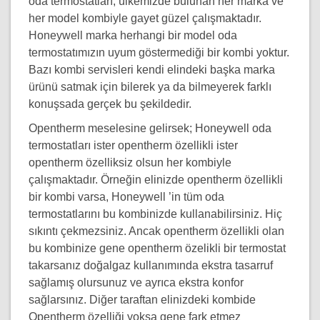
oda termostatları, ülkemizde bulunan her marka ve
her model kombiyle gayet güzel çalışmaktadır.
Honeywell marka herhangi bir model oda
termostatımızın uyum göstermediği bir kombi yoktur.
Bazı kombi servisleri kendi elindeki başka marka
ürünü satmak için bilerek ya da bilmeyerek farklı
konuşsada gerçek bu şekildedir.
Opentherm meselesine gelirsek; Honeywell oda
termostatları ister opentherm özellikli ister
opentherm özelliksiz olsun her kombiyle
çalışmaktadır. Örneğin elinizde opentherm özellikli
bir kombi varsa, Honeywell ’in tüm oda
termostatlarını bu kombinizde kullanabilirsiniz. Hiç
sıkıntı çekmezsiniz. Ancak opentherm özellikli olan
bu kombinize gene opentherm özelikli bir termostat
takarsanız doğalgaz kullanımında ekstra tasarruf
sağlamış olursunuz ve ayrıca ekstra konfor
sağlarsınız. Diğer taraftan elinizdeki kombide
Opentherm özelliği yoksa gene fark etmez