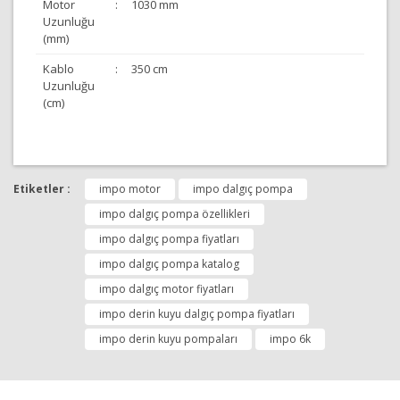
Motor
:
1030 mm
Uzunluğu
(mm)
Kablo
:
350 cm
Uzunluğu
(cm)
Bu ürünün fiyat bilgisi, resim, ürün açıklamalarında ve
diğer konularda yetersiz gördüğünüz noktaları öneri
Etiketler :
impo motor
impo dalgıç pompa
Bu ürüne ilk yorumu siz yapın!
formunu kullanarak tarafımıza iletebilirsiniz.
Görüş ve önerileriniz için teşekkür ederiz.
impo dalgıç pompa özellikleri
impo dalgıç pompa fiyatları
Yorum Yap
Ürün resmi kalitesiz, bozuk veya görüntülenemiyor.
impo dalgıç pompa katalog
Ürün açıklamasında eksik bilgiler bulunuyor.
impo dalgıç motor fiyatları
Ürün bilgilerinde hatalar bulunuyor.
impo derin kuyu dalgıç pompa fiyatları
Ürün fiyatı diğer sitelerden daha pahalı.
impo derin kuyu pompaları
impo 6k
Bu ürüne benzer farklı alternatifler olmalı.