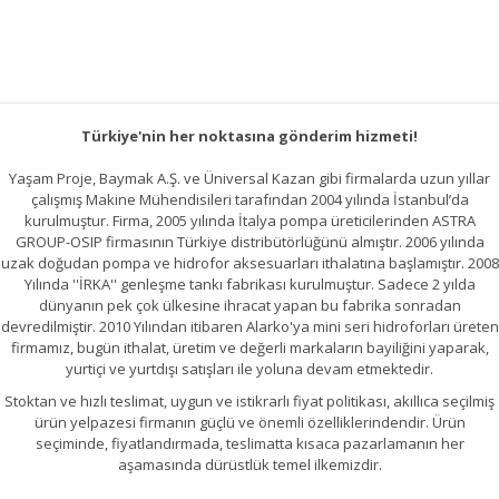
Gönder
Türkiye'nin her noktasına gönderim hizmeti!
Yaşam Proje, Baymak A.Ş. ve Üniversal Kazan gibi firmalarda uzun yıllar
çalışmış Makine Mühendisileri tarafından 2004 yılında İstanbul’da
kurulmuştur. Firma, 2005 yılında İtalya pompa üreticilerinden ASTRA
GROUP-OSIP firmasının Türkiye distribütörlüğünü almıştır. 2006 yılında
uzak doğudan pompa ve hidrofor aksesuarları ithalatına başlamıştır. 2008
Yılında ''İRKA'' genleşme tankı fabrikası kurulmuştur. Sadece 2 yılda
dünyanın pek çok ülkesine ihracat yapan bu fabrika sonradan
devredilmiştir. 2010 Yılından itibaren Alarko'ya mini seri hidroforları üreten
firmamız, bugün ithalat, üretim ve değerli markaların bayiliğini yaparak,
yurtiçi ve yurtdışı satışları ile yoluna devam etmektedir.
Stoktan ve hızlı teslimat, uygun ve istikrarlı fiyat politikası, akıllıca seçilmiş
ürün yelpazesi firmanın güçlü ve önemli özelliklerindendir. Ürün
seçiminde, fiyatlandırmada, teslimatta kısaca pazarlamanın her
aşamasında dürüstlük temel ilkemizdir.