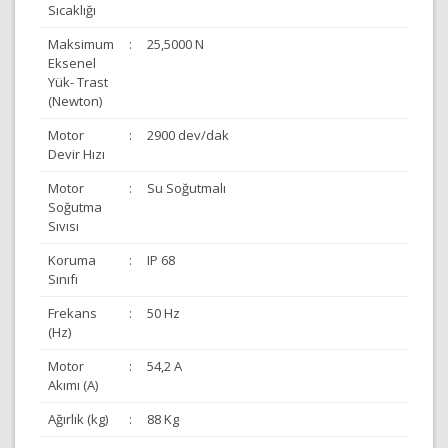
Sıcaklığı
Maksimum
:
25,5000 N
Eksenel
Yük- Trast
(Newton)
Motor
:
2900 dev/dak
Devir Hızı
Motor
:
Su Soğutmalı
Soğutma
Sıvısı
Koruma
:
IP 68
Sınıfı
Frekans
:
50 Hz
(Hz)
Motor
:
54,2 A
Akımı (A)
Ağırlık (kg)
:
88 Kg