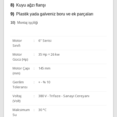
8)
Kuyu ağzı flanşı
9)
Plastik yada galveniz boru ve ek parçaları
10)
Montaj işçiliği
Motor
:
6'' Serisi
Sınıfı
Motor
:
35 Hp = 26 kw
Gücü (Hp)
Motor Çapı
:
145 mm
(mm)
Gerilim
:
+ - % 10
Toleransı
Voltaj
:
380 V - Trifaze - Sanayi Cereyanı
(Volt)
Maksimum
:
30 °C
Su