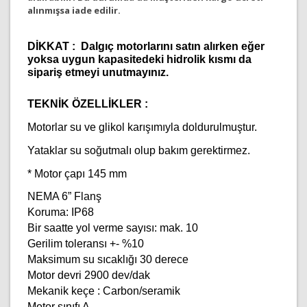
alınmışsa iade edilir.
DİKKAT : Dalgıç motorlarını satın alırken eğer
yoksa uygun kapasitedeki hidrolik kısmı da
sipariş etmeyi unutmayınız.
TEKNİK ÖZELLİKLER :
Motorlar su ve glikol karışımıyla doldurulmuştur.
Yataklar su soğutmalı olup bakım gerektirmez.
* Motor çapı 145 mm
NEMA 6” Flanş
Koruma: IP68
Bir saatte yol verme sayısı: mak. 10
Gerilim toleransı +- %10
Maksimum su sıcaklığı 30 derece
Motor devri 2900 dev/dak
Mekanik keçe : Carbon/seramik
Motor sınıfı A