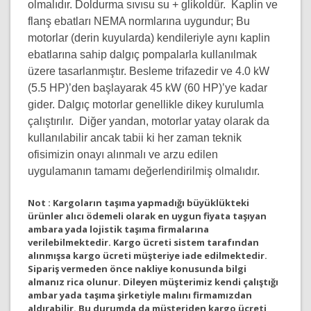
olmalıdır. Doldurma sıvısu su + glikoldür. Kaplin ve
flanş ebatları NEMA normlarına uygundur; Bu
motorlar (derin kuyularda) kendileriyle aynı kaplin
ebatlarına sahip dalgıç pompalarla kullanılmak
üzere tasarlanmıştır. Besleme trifazedir ve 4.0 kW
(5.5 HP)’den başlayarak 45 kW (60 HP)’ye kadar
gider. Dalgıç motorlar genellikle dikey kurulumla
çalıştırılır. Diğer yandan, motorlar yatay olarak da
kullanılabilir ancak tabii ki her zaman teknik
ofisimizin onayı alınmalı ve arzu edilen
uygulamanın tamamı değerlendirilmiş olmalıdır.
Not :
Kargoların taşıma yapmadığı büyüklükteki
ürünler alıcı ödemeli olarak en uygun fiyata taşıyan
ambara yada lojistik taşıma firmalarına
verilebilmektedir. Kargo ücreti sistem tarafından
alınmışsa kargo ücreti müşteriye iade edilmektedir.
Sipariş vermeden önce nakliye konusunda bilgi
almanız rica olunur. Dileyen müşterimiz kendi çalıştığı
ambar yada taşıma şirketiyle malını firmamızdan
aldırabilir. Bu durumda da müşteriden kargo ücreti