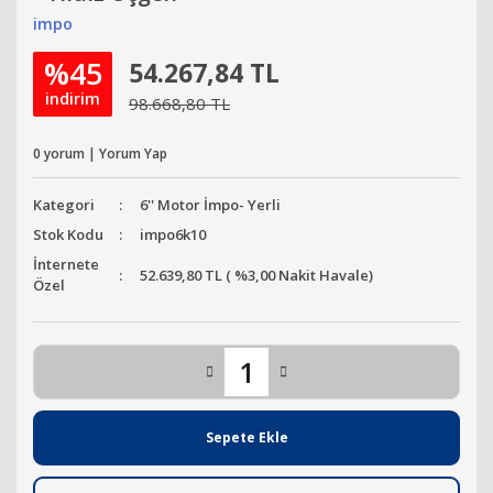
impo
%45
54.267,84 TL
indirim
98.668,80 TL
0 yorum | Yorum Yap
Kategori
6'' Motor İmpo- Yerli
Stok Kodu
impo6k10
İnternete
52.639,80 TL ( %3,00 Nakit Havale)
Özel
Sepete Ekle