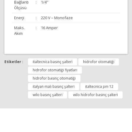
Bağlantı
:
1/4''
Ölçüsü
Enerji
:
220 V – Monofaze
Maks.
:
16 Amper
Akım
Bu ürünün fiyat bilgisi, resim, ürün açıklamalarında ve
diğer konularda yetersiz gördüğünüz noktaları öneri
Etiketler :
italtecnica basınç şalteri
hidrofor otomatiği
Bu ürüne ilk yorumu siz yapın!
formunu kullanarak tarafımıza iletebilirsiniz.
Görüş ve önerileriniz için teşekkür ederiz.
hidrofor otomatiği fiyatları
hidrofor basınç otomatiği
Yorum Yap
Ürün resmi kalitesiz, bozuk veya görüntülenemiyor.
italyan malı basınç şalteri
italtecnica pm 12
Ürün açıklamasında eksik bilgiler bulunuyor.
wilo basınç şalteri
wilo hidrofor basınç şalteri
Ürün bilgilerinde hatalar bulunuyor.
Ürün fiyatı diğer sitelerden daha pahalı.
Bu ürüne benzer farklı alternatifler olmalı.