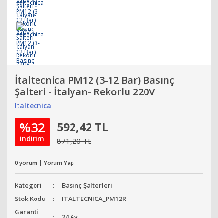
İtaltecnica PM12 (3-12 Bar) Basınç
Şalteri - İtalyan- Rekorlu 220V
Italtecnica
%32
592,42 TL
indirim
871,20 TL
0 yorum | Yorum Yap
Kategori
Basınç Şalterleri
Stok Kodu
ITALTECNICA_PM12R
Garanti
24 Ay