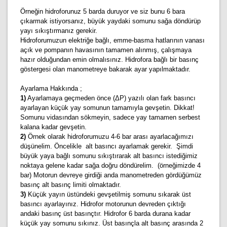
Örneğin hidroforunuz 5 barda duruyor ve siz bunu 6 bara
çıkarmak istiyorsanız, büyük yaydaki somunu sağa döndürüp
yayı sıkıştırmanız gerekir.
Hidroforumuzun elektriğe bağlı, emme-basma hatlarının vanası
açık ve pompanın havasının tamamen alınmış, çalışmaya
hazır olduğundan emin olmalısınız. Hidrofora bağlı bir basınç
göstergesi olan manometreye bakarak ayar yapılmaktadır.
Ayarlama Hakkında ;
1)
Ayarlamaya geçmeden önce (ΔP) yazılı olan fark basıncı
ayarlayan küçük yay somunun tamamıyla gevşetin. Dikkat!
Somunu vidasından sökmeyin, sadece yay tamamen serbest
kalana kadar gevşetin.
2)
Örnek olarak hidroforumuzu 4-6 bar arası ayarlacağımızı
düşünelim. Öncelikle alt basıncı ayarlamak gerekir. Şimdi
büyük yaya bağlı somunu sıkıştırarak alt basıncı istediğimiz
noktaya gelene kadar sağa doğru döndürelim. (örneğimizde 4
bar) Motorun devreye girdiği anda manometreden gördüğümüz
basınç alt basınç limiti olmaktadır.
3)
Küçük yayın üstündeki gevşetilmiş somunu sıkarak üst
basıncı ayarlayınız. Hidrofor motorunun devreden çıktığı
andaki basınç üst basınçtır. Hidrofor 6 barda durana kadar
küçük yay somunu sıkınız. Üst basınçla alt basınç arasında 2