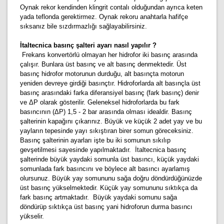
Oynak rekor kendinden klingrit contalı olduğundan ayrıca keten
yada teflonda gerektirmez. Oynak rekoru anahtarla hafifçe
sıksanız bile sızdırmazlığı sağlayabilirsiniz.
İtaltecnica basınç şalteri ayarı nasıl yapılır ?
Frekans konvertörlü olmayan her hidrofor iki basınç arasında
çalışır. Bunlara üst basınç ve alt basınç denmektedir. Üst
basınç hidrofor motorunun durduğu, alt basınçta motorun
yeniden devreye girdiği basınçtır. Hidroforlarda alt basınçla üst
basınç arasındaki farka diferansiyel basınç (fark basınç) denir
ve ΔP olarak gösterilir. Geleneksel hidroforlarda bu fark
basıncının (ΔP) 1,5 - 2 bar arasında olması idealdir. Basınç
şalterinin kapağını çıkarınız. Büyük ve küçük 2 adet yay ve bu
yayların tepesinde yayı sıkıştıran birer somun göreceksiniz.
Basınç şalterinin ayarları işte bu iki somunun sıkılıp
gevşetilmesi sayesinde yapılmaktadır. İtaltecnica basınç
şalterinde büyük yaydaki somunla üst basıncı, küçük yaydaki
somunlada fark basıncını ve böylece alt basıncı ayarlamış
olursunuz. Büyük yay somununu sağa doğru döndürdüğünüzde
üst basınç yükselmektedir. Küçük yay somununu sıktıkça da
fark basınç artmaktadır. Büyük yaydaki somunu sağa
döndürüp sıktıkça üst basınç yani hidroforun durma basıncı
yükselir.