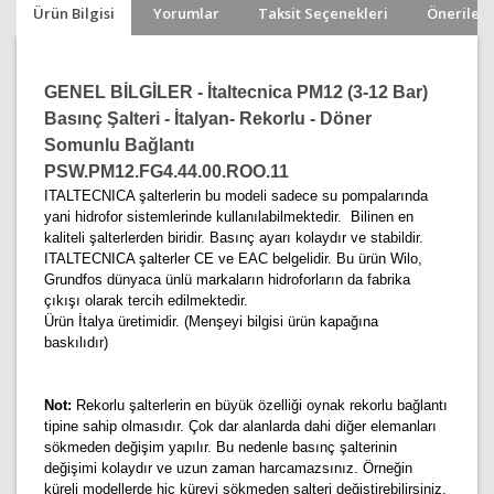
Ürün Bilgisi
Yorumlar
Taksit Seçenekleri
Önerileri
GENEL BİLGİLER - İtaltecnica PM12 (3-12 Bar)
Basınç Şalteri - İtalyan- Rekorlu - Döner
Somunlu Bağlantı
PSW.PM12.FG4.44.00.ROO.11
ITALTECNICA şalterlerin bu modeli sadece su pompalarında
yani hidrofor sistemlerinde kullanılabilmektedir. Bilinen en
kaliteli şalterlerden biridir. Basınç ayarı kolaydır ve stabildir.
ITALTECNICA şalterler CE ve EAC belgelidir. Bu ürün Wilo,
Grundfos dünyaca ünlü markaların hidroforların da fabrika
çıkışı olarak tercih edilmektedir.
Ürün İtalya üretimidir. (Menşeyi bilgisi ürün kapağına
baskılıdır)
Not:
Rekorlu şalterlerin en büyük özelliği oynak rekorlu bağlantı
tipine sahip olmasıdır. Çok dar alanlarda dahi diğer elemanları
sökmeden değişim yapılır. Bu nedenle basınç şalterinin
değişimi kolaydır ve uzun zaman harcamazsınız. Örneğin
küreli modellerde hiç küreyi sökmeden şalteri değiştirebilirsiniz.