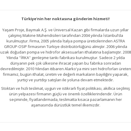
Türkiye'nin her noktasına gönderim hizmeti!
Gönder
Yaşam Proje, Baymak A.Ş. ve Üniversal Kazan gibi firmalarda uzun yıllar
çalışmış Makine Mühendisileri tarafından 2004 yılında İstanbul’da
kurulmuştur. Firma, 2005 yılında İtalya pompa üreticilerinden ASTRA
GROUP-OSIP firmasının Türkiye distribütörlüğünü almıştır. 2006 yılında
uzak doğudan pompa ve hidrofor aksesuarları ithalatına başlamıştır. 2008
Yılında ''İRKA'' genleşme tankı fabrikası kurulmuştur. Sadece 2 yılda
dünyanın pek çok ülkesine ihracat yapan bu fabrika sonradan
devredilmiştir. 2010 Yılından itibaren Alarko'ya mini seri hidroforları üreten
firmamız, bugün ithalat, üretim ve değerli markaların bayiliğini yaparak,
yurtiçi ve yurtdışı satışları ile yoluna devam etmektedir.
Stoktan ve hızlı teslimat, uygun ve istikrarlı fiyat politikası, akıllıca seçilmiş
ürün yelpazesi firmanın güçlü ve önemli özelliklerindendir. Ürün
seçiminde, fiyatlandırmada, teslimatta kısaca pazarlamanın her
aşamasında dürüstlük temel ilkemizdir.