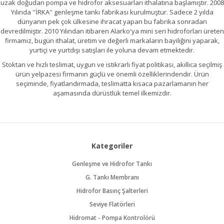
uzak doğudan pompa ve hidrofor aksesuarları ithalatına başlamıştır. 2008
Yılında ''İRKA'' genleşme tankı fabrikası kurulmuştur. Sadece 2 yılda
dünyanın pek çok ülkesine ihracat yapan bu fabrika sonradan
devredilmiştir. 2010 Yılından itibaren Alarko'ya mini seri hidroforları üreten
firmamız, bugün ithalat, üretim ve değerli markaların bayiliğini yaparak,
yurtiçi ve yurtdışı satışları ile yoluna devam etmektedir.
Stoktan ve hızlı teslimat, uygun ve istikrarlı fiyat politikası, akıllıca seçilmiş
ürün yelpazesi firmanın güçlü ve önemli özelliklerindendir. Ürün
seçiminde, fiyatlandırmada, teslimatta kısaca pazarlamanın her
aşamasında dürüstlük temel ilkemizdir.
Kategoriler
Genleşme ve Hidrofor Tankı
G. Tankı Membranı
Hidrofor Basınç Şalterleri
Seviye Flatörleri
Hidromat - Pompa Kontrolörü