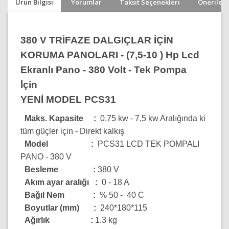
Ürün Bilgisi
Yorumlar
Taksit Seçenekleri
Önerileri
380 V TRİFAZE DALGIÇLAR İÇİN
KORUMA PANOLARI - (7,5-10 ) Hp Lcd
Ekranlı Pano - 380 Volt - Tek Pompa
İçin
YENİ MODEL PCS31
Maks. Kapasite :
0,75 kw - 7,5 kw Aralığında ki
tüm güçler için - Direkt kalkış
Model :
PCS31 LCD TEK POMPALI
PANO - 380 V
Besleme
:
380 V
Akım ayar aralığı :
0 - 18 A
Bağıl Nem :
% 50 -
40 C
Boyutlar (mm) :
240*180*115
Ağırlık :
1.3 kg