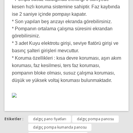
kesen hızlı koruma sistemine sahiptir. Faz kaybında
ise 2 saniye içinde pompayı kapatır.
* Son yapılan beş arızayı ekranda görebilirsiniz.
* Pompanın ortalama çalışma süresini ekrandan
görebilirsiniz.
* 3 adet Kuyu elektrotu girişi, seviye flatörü girişi ve
basınç şalteri girişleri mevcuttur.
* Koruma özellikleri : kısa devre koruması, aşırı akım
koruması, faz kesilmesi, ters faz koruması,
pompanın bloke olması, susuz çalışma koruması,
düşük ve yüksek voltaj koruması bulunmaktadır.
Bu ürünün fiyat bilgisi, resim, ürün açıklamalarında ve
diğer konularda yetersiz gördüğünüz noktaları öneri
Etiketler :
dalgıç pano fiyatları
dalgıç pompa panosu
Bu ürüne ilk yorumu siz yapın!
formunu kullanarak tarafımıza iletebilirsiniz.
Görüş ve önerileriniz için teşekkür ederiz.
dalgıç pompa kumanda panosu