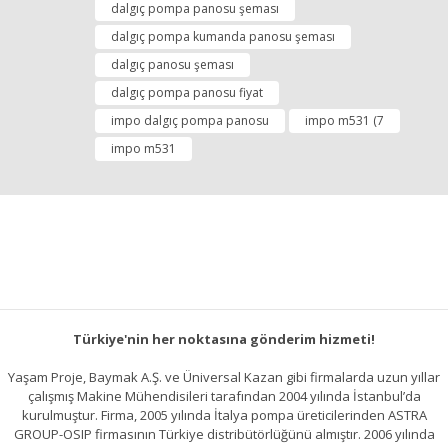
dalgıç pompa panosu şeması
Yorum Yap
Ürün resmi kalitesiz, bozuk veya görüntülenemiyor.
dalgıç pompa kumanda panosu şeması
Ürün açıklamasında eksik bilgiler bulunuyor.
dalgıç panosu şeması
Ürün bilgilerinde hatalar bulunuyor.
dalgıç pompa panosu fiyat
Ürün fiyatı diğer sitelerden daha pahalı.
impo dalgıç pompa panosu
impo m531 (7
Bu ürüne benzer farklı alternatifler olmalı.
impo m531
Gönder
Türkiye'nin her noktasına gönderim hizmeti!
Yaşam Proje, Baymak A.Ş. ve Üniversal Kazan gibi firmalarda uzun yıllar
çalışmış Makine Mühendisileri tarafından 2004 yılında İstanbul’da
kurulmuştur. Firma, 2005 yılında İtalya pompa üreticilerinden ASTRA
GROUP-OSIP firmasının Türkiye distribütörlüğünü almıştır. 2006 yılında