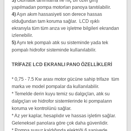
3)
Otomatik tanımlama ile hiç bir özel giriş
yapılmadan pompa motorları panoya tanıtılabilir.
4)
Aşırı akım hassasiyeti son derece hassas
olduğundan tam koruma sağlar. LCD ışıklı
ekranıyla tüm tüm arıza ve işletme bilgileri ekrandan
izlenebilir.
5)
Aynı tek pompalı atık su sisteminde yada tek
pompalı hidrofor sisteminde kullanılabilir.
TRİFAZE LCD EKRANLI PANO ÖZELLİKLERİ
* 0,75 - 7.5 Kw arası motor gücüne sahip trifaze tüm
marka ve model pompalar da kullanılabilir.
* Temelde derin kuyu temiz su dalgıçları, atık su
dalgıçları ve hidrofor sistemlerinde ki pompaların
koruma ve kontrolünü sağlar.
* Az yer kaplar, hesaplıdır ve hassas işletim sağlar.
Geleneksel panolara göre çok daha güvenlidir.
* Pompa susuz kaldığında elektriği 6 saniyede