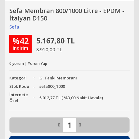
Sefa Membran 800/1000 Litre - EPDM -
İtalyan D150
Sefa
%42
5.167,80 TL
indirim
8.910,00 TL
0 yorum | Yorum Yap
Kategori
G. Tankı Membranı
Stok Kodu
sefa800_1000
İnternete
5.012,77 TL ( %3,00 Nakit Havale)
Özel