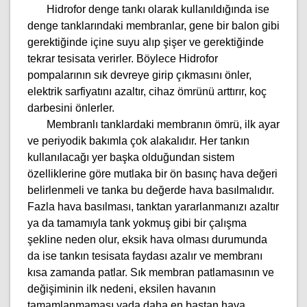
Hidrofor denge tankı olarak kullanıldığında ise
denge tanklarındaki membranlar, gene bir balon gibi
gerektiğinde içine suyu alıp şişer ve gerektiğinde
tekrar tesisata verirler. Böylece Hidrofor
pompalarının sık devreye girip çıkmasını önler,
elektrik sarfiyatını azaltır, cihaz ömrünü arttırır, koç
darbesini önlerler.
Membranlı tanklardaki membranın ömrü, ilk ayar
ve periyodik bakımla çok alakalıdır. Her tankın
kullanılacağı yer başka olduğundan sistem
özelliklerine göre mutlaka bir ön basınç hava değeri
belirlenmeli ve tanka bu değerde hava basılmalıdır.
Fazla hava basılması, tanktan yararlanmanızı azaltır
ya da tamamıyla tank yokmuş gibi bir çalışma
şekline neden olur, eksik hava olması durumunda
da ise tankın tesisata faydası azalır ve membranı
kısa zamanda patlar. Sık membran patlamasının ve
değişiminin ilk nedeni, eksilen havanın
tamamlanmaması yada daha en baştan hava