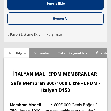
Sepete Ekle
Hemen Al
Favori Listeme Ekle
Karşılaştır
Ürün Bilgisi
Yorumlar
Taksit Seçenekleri
Önerileri
İTALYAN MALI EPDM MEMBRANLAR
Sefa Membran 800/1000 Litre - EPDM -
İtalyan D150
Membran Modeli :
800/1000 Geniş Boğaz (
750 Litre ve 1000 Litre arası tanklara uyumludur.)