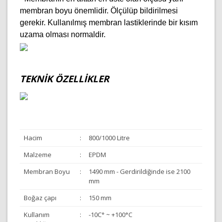
membran boyu önemlidir. Ölçülüp bildirilmesi
gerekir. Kullanılmış membran lastiklerinde bir kısım
uzama olması normaldir.
TEKNİK ÖZELLİKLER
Hacim
:
800/1000 Litre
Malzeme
:
EPDM
Membran Boyu
:
1490 mm - Gerdirildiğinde ise 2100
mm
Boğaz çapı
:
150 mm
Kullanım
:
-10C° ~ +100°C