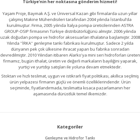
Türkiye'nin her noktasına gönderim hizmeti!
Yaşam Proje, Baymak A.Ş. ve Üniversal Kazan gibi firmalarda uzun yıllar
çalışmış Makine Mühendisileri tarafından 2004 yılında İstanbul’da
kurulmuştur. Firma, 2005 yılında İtalya pompa üreticilerinden ASTRA
Gönder
GROUP-OSIP firmasının Türkiye distribütörlüğünü almıştır. 2006 yılında
uzak doğudan pompa ve hidrofor aksesuarları ithalatına başlamıştır. 2008
Yılında ''İRKA'' genleşme tankı fabrikası kurulmuştur. Sadece 2 yılda
dünyanın pek çok ülkesine ihracat yapan bu fabrika sonradan
devredilmiştir. 2010 Yılından itibaren Alarko'ya mini seri hidroforları üreten
firmamız, bugün ithalat, üretim ve değerli markaların bayiliğini yaparak,
yurtiçi ve yurtdışı satışları ile yoluna devam etmektedir.
Stoktan ve hızlı teslimat, uygun ve istikrarlı fiyat politikası, akıllıca seçilmiş
ürün yelpazesi firmanın güçlü ve önemli özelliklerindendir. Ürün
seçiminde, fiyatlandırmada, teslimatta kısaca pazarlamanın her
aşamasında dürüstlük temel ilkemizdir.
Kategoriler
Genleşme ve Hidrofor Tankı