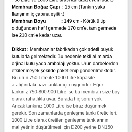
Membran Boğaz Çapı :
15 cm (Tankın yaka
flanşının iç çapına eşittir.)
Membran Boyu :
149 cm - Körüklü tip
olduğundan hafif germede 170 cm'e, tam germede
ise 210 cm'e kadar uzar.
Dikkat :
Membranlar fabrikadan çok adetli büyük
kutularla gelmektedir. Bu nedenle tekli alımlarda
orjinal kutu yada ambalajı yoktur. Ürün darbelerden
etkilenmeyek şekilde paketlenip gönderilmektedir.
Bu ürün 750 Litre ile 1000 Litre kapasite
aralığındaki bazı tanklar için uygundur.
Eğer
tankınız 750-800-900 Litre ise bu membran size boy
olarak rahatlıkla uyar. Burada hiç sorun yok
Ancak tankınız 1000 Litre ise biraz düşünmek
gerekir. Son zamanlarda genleşme tankı üreticileri,
1000 Litre olarak üretilen genleşme tanklarının
maliyetinin düşürülmesi için D200 yerine DN150