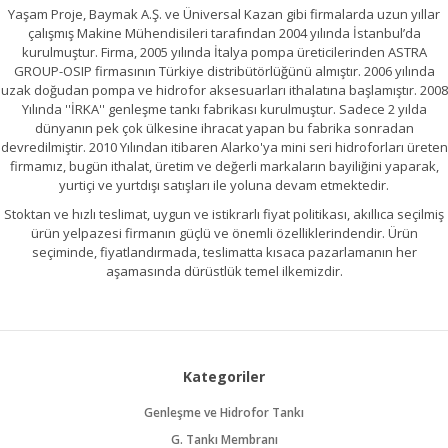
Yaşam Proje, Baymak A.Ş. ve Üniversal Kazan gibi firmalarda uzun yıllar
çalışmış Makine Mühendisileri tarafından 2004 yılında İstanbul’da
kurulmuştur. Firma, 2005 yılında İtalya pompa üreticilerinden ASTRA
GROUP-OSIP firmasının Türkiye distribütörlüğünü almıştır. 2006 yılında
uzak doğudan pompa ve hidrofor aksesuarları ithalatına başlamıştır. 2008
Yılında ''İRKA'' genleşme tankı fabrikası kurulmuştur. Sadece 2 yılda
dünyanın pek çok ülkesine ihracat yapan bu fabrika sonradan
devredilmiştir. 2010 Yılından itibaren Alarko'ya mini seri hidroforları üreten
firmamız, bugün ithalat, üretim ve değerli markaların bayiliğini yaparak,
yurtiçi ve yurtdışı satışları ile yoluna devam etmektedir.
Stoktan ve hızlı teslimat, uygun ve istikrarlı fiyat politikası, akıllıca seçilmiş
ürün yelpazesi firmanın güçlü ve önemli özelliklerindendir. Ürün
seçiminde, fiyatlandırmada, teslimatta kısaca pazarlamanın her
aşamasında dürüstlük temel ilkemizdir.
Kategoriler
Genleşme ve Hidrofor Tankı
G. Tankı Membranı