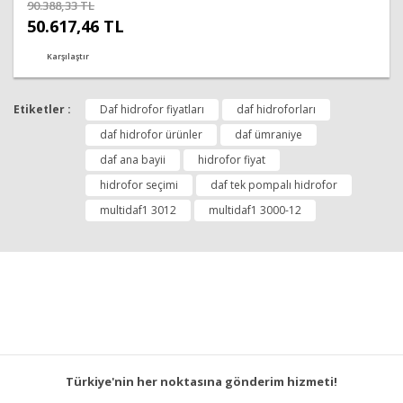
90.388,33 TL
50.617,46 TL
Karşılaştır
Etiketler :
Daf hidrofor fiyatları
daf hidroforları
daf hidrofor ürünler
daf ümraniye
daf ana bayii
hidrofor fiyat
hidrofor seçimi
daf tek pompalı hidrofor
multidaf1 3012
multidaf1 3000-12
Türkiye'nin her noktasına gönderim hizmeti!