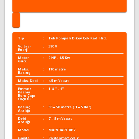
Tip
:
Tek Pompalı Dikey Çok Kad. Hid.
Voltaj -
:
380 V
Enerji
Motor
:
2 HP - 1,5 Kw
Gücü
Maks.
:
110 metre
Basınç
Maks. Debi
:
4,5 m³/saat
Emme /
:
1 ¼ '' - 1''
Basma
Boru Çapı
Ölçüsü
Basınç
:
30 – 50 metre ( 3 – 5 Bar)
Aralığı
Debi
:
7 – 5 m³/saat
Aralığı
Model
:
MultiDAF1 3012
Gövde
:
Paslanmaz çelik