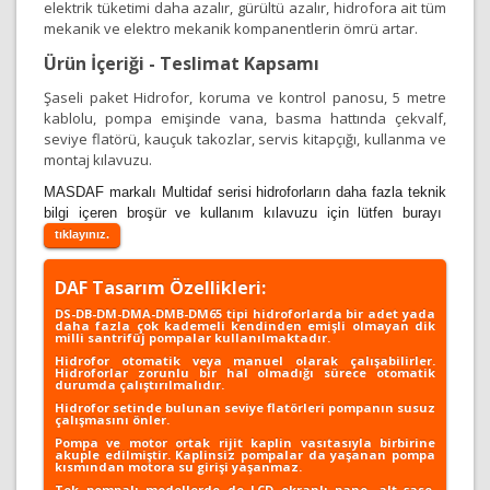
elektrik tüketimi daha azalır, gürültü azalır, hidrofora ait tüm
mekanik ve elektro mekanik kompanentlerin ömrü artar.
Ürün İçeriği - Teslimat Kapsamı
Şaseli paket Hidrofor, koruma ve kontrol panosu, 5 metre
kablolu, pompa emişinde vana, basma hattında çekvalf,
seviye flatörü, kauçuk takozlar, servis kitapçığı, kullanma ve
montaj kılavuzu.
MASDAF markalı Multidaf serisi hidroforların daha fazla teknik
bilgi içeren broşür ve kullanım kılavuzu için lütfen burayı
tıklayınız.
DAF Tasarım Özellikleri:
DS-DB-DM-DMA-DMB-DM65 tipi hidroforlarda bir adet yada
daha fazla çok kademeli kendinden emişli olmayan dik
milli santrifüj pompalar kullanılmaktadır.
Hidrofor otomatik veya manuel olarak çalışabilirler.
Hidroforlar zorunlu bir hal olmadığı sürece otomatik
durumda çalıştırılmalıdır.
Hidrofor setinde bulunan seviye flatörleri pompanın susuz
çalışmasını önler.
Pompa ve motor ortak rijit kaplin vasıtasıyla birbirine
akuple edilmiştir. Kaplinsiz pompalar da yaşanan pompa
kısmından motora su girişi yaşanmaz.
Tek pompalı modellerde de LCD ekranlı pano, alt şase,