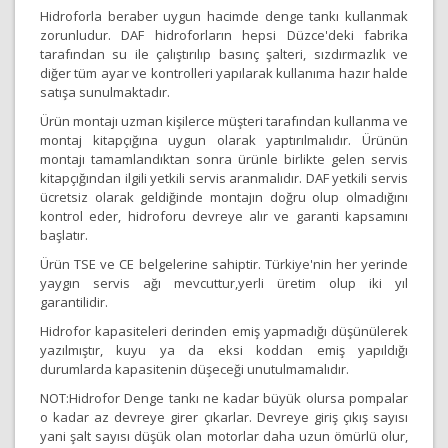
Hidroforla beraber uygun hacimde denge tankı kullanmak
zorunludur. DAF hidroforların hepsi Düzce'deki fabrika
tarafından su ile çalıştırılıp basınç şalteri, sızdırmazlık ve
diğer tüm ayar ve kontrolleri yapılarak kullanıma hazır halde
satışa sunulmaktadır.
Ürün montajı uzman kişilerce müşteri tarafından kullanma ve
montaj kitapçığına uygun olarak yaptırılmalıdır. Ürünün
montajı tamamlandıktan sonra ürünle birlikte gelen servis
kitapçığından ilgili yetkili servis aranmalıdır. DAF yetkili servis
ücretsiz olarak geldiğinde montajın doğru olup olmadığını
kontrol eder, hidroforu devreye alır ve garanti kapsamını
başlatır.
Ürün TSE ve CE belgelerine sahiptir. Türkiye'nin her yerinde
yaygın servis ağı mevcuttur,yerli üretim olup iki yıl
garantilidir.
Hidrofor kapasiteleri derinden emiş yapmadığı düşünülerek
yazılmıştır, kuyu ya da eksi koddan emiş yapıldığı
durumlarda kapasitenin düşeceği unutulmamalıdır.
NOT:Hidrofor Denge tankı ne kadar büyük olursa pompalar
o kadar az devreye girer çıkarlar. Devreye giriş çıkış sayısı
yani şalt sayısı düşük olan motorlar daha uzun ömürlü olur,