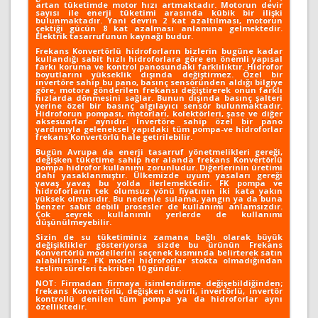
artan tüketimde motor hızı artmaktadır. Motorun devir
sayısı ile enerji tüketimi arasında kübik bir ilişki
bulunmaktadır. Yani devrin 2 kat azaltılması, motorun
çektiği gücün 8 kat azalması anlamına gelmektedir.
Elektrik tasarrufunun kaynağı budur.
Frekans Konvertörlü hidroforların bizlerin bugüne kadar
kullandığı sabit hızlı hidroforlara göre en önemli yapısal
farkı koruma ve kontrol panosundaki farklılıktır. Hidrofor
boyutlarını yükseklik dışında değiştirmez. Özel bir
invertöre sahip bu pano, basınç sensöründen aldığı bilgiye
göre, motora gönderilen frekansı değiştirerek onun farklı
hızlarda dönmesini sağlar. Bunun dışında basınç şalteri
yerine özel bir basınç algılayıcı sensör bulunmaktadır.
Hidroforun pompası, motorları, kolektörleri, şase ve diğer
aksesuarlar aynıdır. İnvertöre sahip özel bir pano
yardımıyla geleneksel yapıdaki tüm pompa-ve hidroforlar
frekans Konvertörlü hale getirilebilir.
Bugün Avrupa da enerji tasarruf yönetmelikleri gereği,
değişken tüketime sahip her alanda frekans Konvertörlü
pompa hidrofor kullanımı zorunludur. Diğerlerinin üretimi
dahi yasaklanmıştır. Ülkemizde uyum yasaları gereği
yavaş yavaş bu yolda ilerlemektedir. FK pompa ve
hidroforların tek olumsuz yönü fiyatının iki kata yakın
yüksek olmasıdır. Bu nedenle sulama, yangın ya da buna
benzer sabit debili prosesler de kullanımı anlamsızdır.
Çok seyrek kullanımlı yerlerde de kullanımı
düşünülmeyebilir.
Sizin de su tüketiminiz zamana bağlı olarak büyük
değişiklikler gösteriyorsa sizde bu ürünün Frekans
Konvertörlü modellerini seçenek kısmında belirterek satın
alabilirsiniz. FK model hidroforlar stokta olmadığından
teslim süreleri takriben 10 gündür.
NOT:
Firmadan firmaya isimlendirme değişebildiğinden;
frekans Konvertörlü, değişken devirli, invertörlü, invertör
kontrollü denilen tüm pompa ya da hidroforlar aynı
özelliktedir.