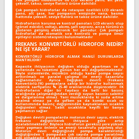
çekvalf, takoz, seviye flatörü ürüne dahildir.
Çok pompalı hidroforlar da rotasyon özellikli LCD ekranlı
pano, alt şase, her pompanın emişinde vana, basma
hattında çekvalf, seviye flatörü ve takoz ürüne dahildir.
Hidroforların koruma ve kontrol panoları LCD ekranlı olup
(görsel eskidir), voltajı, akımı, şalt sayısını, arıza türünü vs
gösteren gelişmiş elektronik bir panodur. Çok pompalı
hidroforlar da otomatik sıra kontrolü ve pompa ömür
eşitleyici sistem(rotasyon) bulunmaktadır
FREKANS KONVERTÖRLÜ HİDROFOR NEDİR?
NE İŞE YARAR?
KONVERTÖRLÜ HİDROFOR ALMAK HANGİ DURUMLARDA
MANTIKLIDIR?
Kapasite ihtiyacının değişken olduğu apartman ve iş
yerlerinde su tüketimi günün her anı değişebilmektedir.
Böyle sistemlerde, mümkün olduğu kadar pompa sayısı
arttırılmalı ve paralel çalışma ile enerji tasarrufu
sağlanmalıdır. Ayrıca Değişken devirli (Frekans
Konvertörlü-FK) pompalara sahip bir hidrofor kullanmak
elektrik sarfiyatını % 25-40 oranlarında düşürecektir. FK
Hidroforların diğer bir faydası da belli bir basınç
aralığında çalışmadığından verdiği suyun basıncı sabittir
ve dalgalanma olmaz. Yani musluklarda ki suda artma
azalma olmaz ya da şofben ya da kombi sıcak su
kullanımında basınç değişiminden kaynaklanan sıcaklık
değişimleri olmaz. Sabit sıcaklıkta keyifli bir banyo
yapmanızı sağlar.
Değişken devirli pompalarda motorun devir sayısı, elektrik
frekansı değiştirilerek ihtiyaca göre artıp
azalabilmektedir. Böylece hidroforun gereksiz yere yüksek
devir yapması önlenir ve enerji tasarrufu yapılmış olur.
Motorun devri değiştiğinde pompa karakteristiği
değiştiğinden 1 pompadan çok sayıda pompa yaratılmış
gibi olmaktadır. Azalan su tüketiminde motor hızı düşer,