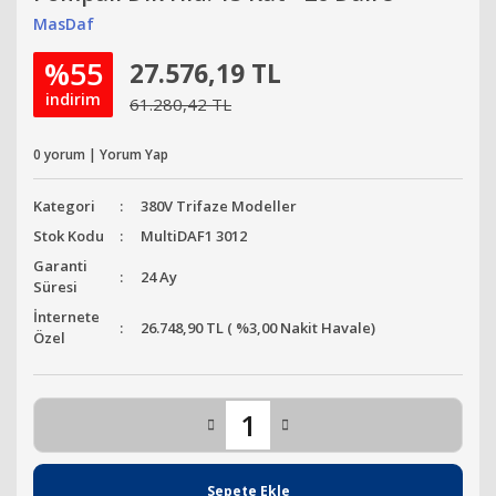
MasDaf
%55
27.576,19 TL
indirim
61.280,42 TL
0 yorum | Yorum Yap
Kategori
380V Trifaze Modeller
Stok Kodu
MultiDAF1 3012
Garanti
24 Ay
Süresi
İnternete
26.748,90 TL ( %3,00 Nakit Havale)
Özel
Sepete Ekle