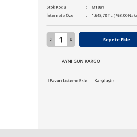
Stok Kodu
M18B1
İnternete Özel
1.648,78 TL ( %3,00 Nak
Sepete Ekle
AYNI GÜN KARGO
Favori Listeme Ekle
Karşılaştır