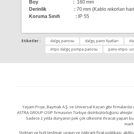
Boy :
160 mm
Derinlik :
70 mm (Kablo rekorları hari
Koruma Sınıfı :
IP 55
Bu ürünün fiyat bilgisi, resim, ürün açıklamalarında ve 
Görüş ve önerileriniz için teşekkür ederiz.
Etiketler :
dalgıç panosu
dalgıç pano fiyatları
da
impo dalgıç pompa panosu
pano-impo- ucu
Ürün resmi kalitesiz, bozuk veya görüntülenemiyor.
Ürün açıklamasında eksik bilgiler bulunuyor.
Ürün bilgilerinde hatalar bulunuyor.
Ürün fiyatı diğer sitelerden daha pahalı.
Bu ürüne benzer farklı alternatifler olmalı.
Yaşam Proje, Baymak A.Ş. ve Üniversal Kazan gibi firmalarda uz
ASTRA GROUP-OSIP firmasının Türkiye distribütörlüğünü almıştır. 
Sadece 2 yılda dünyanın pek çok ülkesine ihracat yapan bu fa
marka
Stoktan ve hızlı teslimat, uygun ve istikrarlı fiyat politikası, a