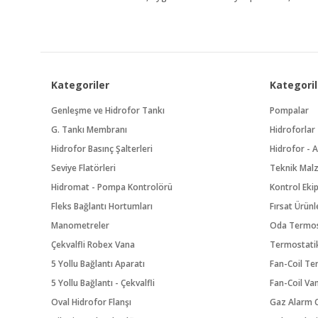
Kategoriler
Kategoril
Genleşme ve Hidrofor Tankı
Pompalar
G. Tankı Membranı
Hidroforlar
Hidrofor Basınç Şalterleri
Hidrofor - A
Seviye Flatörleri
Teknik Mal
Hidromat - Pompa Kontrolörü
Kontrol Eki
Fleks Bağlantı Hortumları
Fırsat Ürünl
Manometreler
Oda Termos
Çekvalfli Robex Vana
Termostatik
5 Yollu Bağlantı Aparatı
Fan-Coil Te
5 Yollu Bağlantı - Çekvalfli
Fan-Coil Va
Oval Hidrofor Flanşı
Gaz Alarm C