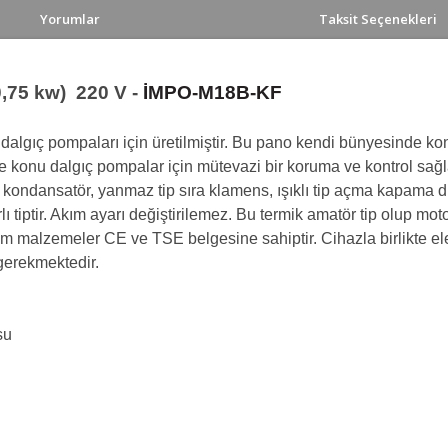
Yorumlar
Taksit Seçenekleri
,75 kw) 220 V -
İMPO-M18B-KF
dalgıç pompaları için üretilmiştir. Bu pano kendi bünyesinde k
e konu dalgıç pompalar için mütevazi bir koruma ve kontrol sağla
 kondansatör, yanmaz tip sıra klamens, ışıklı tip açma kapama 
ı tiptir. Akım ayarı değiştirilemez. Bu termik amatör tip olup moto
m malzemeler CE ve TSE belgesine sahiptir. Cihazla birlikte elekt
erekmektedir.
su