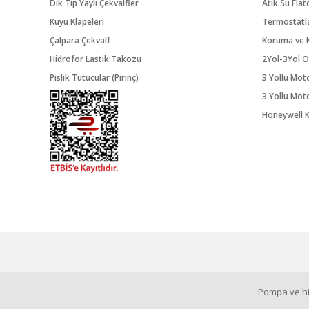
Dik Tip Yaylı Çekvalfler
Atık Su Flat
Kuyu Klapeleri
Termostatl
Çalpara Çekvalf
Koruma ve K
Hidrofor Lastik Takozu
2Yol-3Yol O
Pislik Tutucular (Pirinç)
3 Yollu Mot
3 Yollu Mot
Honeywell K
Pompa ve hid