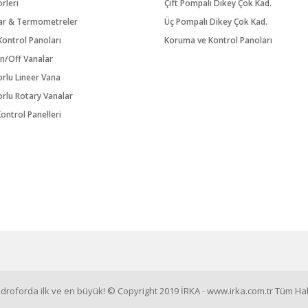
örleri
Çift Pompalı Dikey Çok Kad.
ar & Termometreler
Üç Pompalı Dikey Çok Kad.
ontrol Panoları
Koruma ve Kontrol Panoları
n/Off Vanalar
orlu Lineer Vana
orlu Rotary Vanalar
ontrol Panelleri
roforda ilk ve en büyük! © Copyright 2019 İRKA - www.irka.com.tr Tüm Hakl