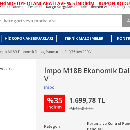
ERİNDE ÜYE OLANLARA İLAVE % 5 İNDİRİM - KUPON KODU
Kapıda Ödeme
Teslimat
Kargo Sorgulama
İade
İletişim ve Banka Bilgile
A
HIDROFOR AKSESUARLARI
TEKNIK MALZEMELER
KONTR
İmpo M18B Ekonomik Dalgıç Panosu 1 HP (0,75 kw) 220 V
İmpo M18B Ekonomik Dalg
V
impo
%35
1.699,78 TL
indirim
2.615,04 TL
Koruma ve Kontrol Pan
Kategori
Panoları