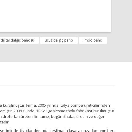
fımıza iletebilirsiniz.
dijital dalgıç panosu
ucuz dalgıç pano
impo pano
a kurulmuştur. Firma, 2005 yılında İtalya pompa üreticilerinden
ştır. 2008 Yılında ''İRKA'' genleşme tankı fabrikası kurulmuştur.
idroforları üreten firmamız, bugün ithalat, üretim ve değerli
tedir.
Ürün seçiminde, fiyatlandırmada, teslimatta kısaca pazarlamanın her