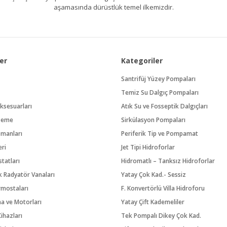
aşamasında dürüstlük temel ilkemizdir.
er
Kategoriler
Santrifüj Yüzey Pompaları
Temiz Su Dalgıç Pompaları
ksesuarları
Atık Su ve Fosseptik Dalgıçları
zeme
Sirkülasyon Pompaları
pmanları
Periferik Tip ve Pompamat
eri
Jet Tipi Hidroforlar
tatları
Hidromatlı – Tanksız Hidroforlar
 Radyatör Vanaları
Yatay Çok Kad.- Sessiz
rmostaları
F. Konvertörlü Villa Hidroforu
na ve Motorları
Yatay Çift Kademeliler
ihazları
Tek Pompalı Dikey Çok Kad.