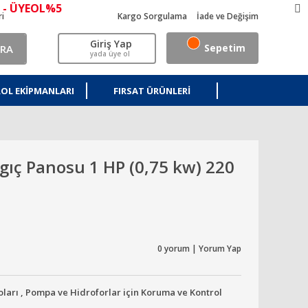
 - ÜYEOL%5
ri
Kargo Sorgulama
İade ve Değişim
Giriş Yap
Sepetim
RA
yada üye ol
OL EKIPMANLARI
FIRSAT ÜRÜNLERI
ıç Panosu 1 HP (0,75 kw) 220
0 yorum | Yorum Yap
oları
,
Pompa ve Hidroforlar için Koruma ve Kontrol