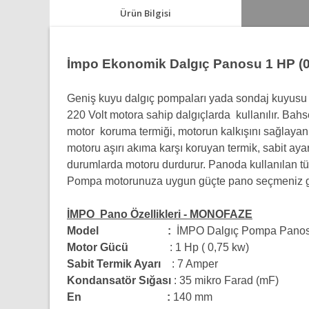
Ürün Bilgisi
İmpo Ekonomik Dalgıç Panosu 1 HP (0
Geniş kuyu dalgıç pompaları yada sondaj kuyusu 
220 Volt motora sahip dalgıçlarda kullanılır. Bahs
motor koruma termiği, motorun kalkışını sağlayan
motoru aşırı akıma karşı koruyan termik, sabit ayarl
durumlarda motoru durdurur.
Panoda kullanılan tü
Pompa motorunuza uygun güçte pano seçmeniz g
İMPO
Pano Özellikleri - MONOFAZE
Model :
İMPO Dalgıç Pompa Pano
Motor Gücü
: 1 Hp ( 0,75 kw)
Sabit Termik Ayarı
:
7 Amper
Kondansatör Sığası
: 35 mikro Farad (mF)
En :
140 mm