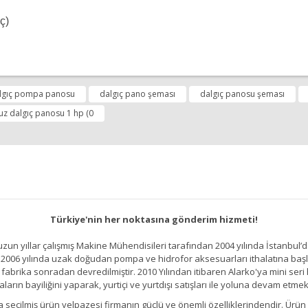
ç)
diğer konularda yetersiz gördüğünüz noktaları öneri formunu kullanarak tara
lgıç pompa panosu
dalgıç pano şeması
dalgıç panosu şeması
Bu ürüne ilk yorumu siz yapın!
z dalgıç panosu 1 hp (0
Yorum Yap
Türkiye'nin her noktasına gönderim hizmeti!
un yıllar çalışmış Makine Mühendisileri tarafından 2004 yılında İstanbul’d
2006 yılında uzak doğudan pompa ve hidrofor aksesuarları ithalatına başlamı
brika sonradan devredilmiştir. 2010 Yılından itibaren Alarko'ya mini seri h
ların bayiliğini yaparak, yurtiçi ve yurtdışı satışları ile yoluna devam etmek
Gönder
kıllıca seçilmiş ürün yelpazesi firmanın güçlü ve önemli özelliklerindendir. 