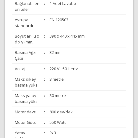
Bağlanabilen
:
1 Adet Lavabo
üniteler
Avrupa
:
EN 120503
standardı
Boyutlar ( u x
:
390 x 440 x 445 mm
d x y (mm)
Basma Ağzı
:
32 mm
Çapı
Voltaj
:
220 V - 50 Hertz
Maks dikey
:
3 metre
basma yüks.
Maks yatay
:
30 metre
basma yüks.
Motor devri
:
800 dev/dak
Motor Gücü
:
550 Watt
Yatay
:
% 3