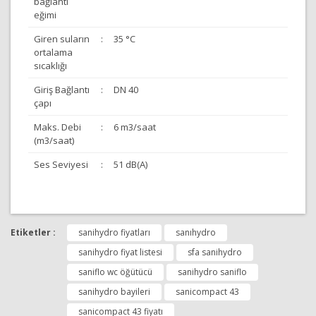
bağlantı
eğimi
Giren suların
:
35 °C
ortalama
sıcaklığı
Giriş Bağlantı
:
DN 40
çapı
Maks. Debi
:
6 m3/saat
(m3/saat)
Ses Seviyesi
:
51 dB(A)
Bu ürünün fiyat bilgisi, resim, ürün açıklamalarında ve
diğer konularda yetersiz gördüğünüz noktaları öneri
Etiketler :
sanihydro fiyatları
sanıhydro
Bu ürüne ilk yorumu siz yapın!
formunu kullanarak tarafımıza iletebilirsiniz.
Görüş ve önerileriniz için teşekkür ederiz.
sanihydro fiyat listesi
sfa sanihydro
saniflo wc öğütücü
sanihydro saniflo
Yorum Yap
Ürün resmi kalitesiz, bozuk veya görüntülenemiyor.
sanihydro bayileri
sanicompact 43
Ürün açıklamasında eksik bilgiler bulunuyor.
sanicompact 43 fiyatı