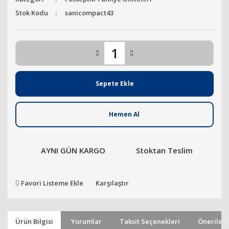
Stok Kodu
sanicompact43
Sepete Ekle
Hemen Al
AYNI GÜN KARGO
Stoktan Teslim
Favori Listeme Ekle
Karşılaştır
Ürün Bilgisi
Yorumlar
Taksit Seçenekleri
Önerileri