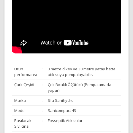
Ürün
:
3 metre dikey ve 30 metre yatay hatta
performansı
atık suyu pompalayabilir.
Çark Çeşidi
:
Çok Bıçaklı Öğütücü (Pompalamada
yapar)
Marka
:
Sfa Sanihydro
Model
:
Sanicompact 43
Basılacak
:
Fosseptik Atık sular
Sıvı cinsi