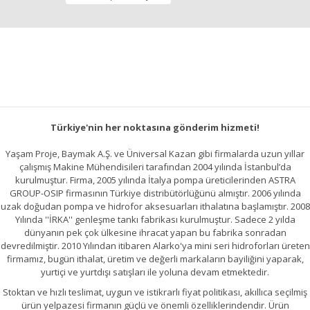
Ürün bilgilerinde hatalar bulunuyor.
Ürün fiyatı diğer sitelerden daha pahalı.
Bu ürüne benzer farklı alternatifler olmalı.
Türkiye'nin her noktasına gönderim hizmeti!
Gönder
Yaşam Proje, Baymak A.Ş. ve Üniversal Kazan gibi firmalarda uzun yıllar
çalışmış Makine Mühendisileri tarafından 2004 yılında İstanbul’da
kurulmuştur. Firma, 2005 yılında İtalya pompa üreticilerinden ASTRA
GROUP-OSIP firmasının Türkiye distribütörlüğünü almıştır. 2006 yılında
uzak doğudan pompa ve hidrofor aksesuarları ithalatına başlamıştır. 2008
Yılında ''İRKA'' genleşme tankı fabrikası kurulmuştur. Sadece 2 yılda
dünyanın pek çok ülkesine ihracat yapan bu fabrika sonradan
devredilmiştir. 2010 Yılından itibaren Alarko'ya mini seri hidroforları üreten
firmamız, bugün ithalat, üretim ve değerli markaların bayiliğini yaparak,
yurtiçi ve yurtdışı satışları ile yoluna devam etmektedir.
Stoktan ve hızlı teslimat, uygun ve istikrarlı fiyat politikası, akıllıca seçilmiş
ürün yelpazesi firmanın güçlü ve önemli özelliklerindendir. Ürün