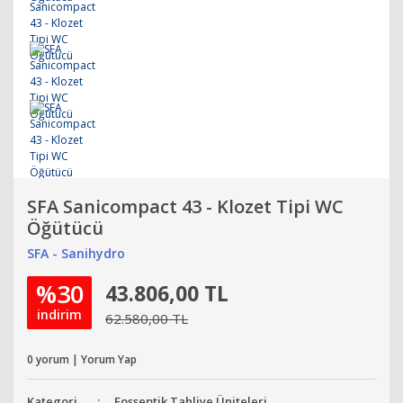
SFA Sanicompact 43 - Klozet Tipi WC
Öğütücü
SFA - Sanihydro
%30
43.806,00 TL
indirim
62.580,00 TL
0 yorum | Yorum Yap
Kategori
Fosseptik Tahliye Üniteleri