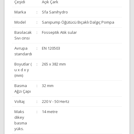
Çeşidi
Açık Çark
Marka
:
Sfa Sanihydro
Model
:
Sanipump Öğütücü Bıçaklı Dalgıç Pompa
Basılacak
:
Fosseptik Atık sular
Sıvı cinsi
Avrupa
:
EN 120503
standardı
Boyutlar (
:
265 x 382 mm
u x d x y
(mm)
Basma
:
32 mm
Ağzı Çapı
Voltaj
:
220 V - 50 Hertz
Maks
:
14 metre
dikey
basma
yüks.