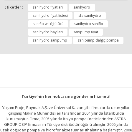
diğer konularda yetersiz gördüğünüz noktaları öneri
Etiketler :
sanihydro fiyatları
sanıhydro
Bu ürüne ilk yorumu siz yapın!
formunu kullanarak tarafımıza iletebilirsiniz.
Görüş ve önerileriniz için teşekkür ederiz.
sanihydro fiyat listesi
sfa sanihydro
saniflo wc öğütücü
sanihydro saniflo
Yorum Yap
Ürün resmi kalitesiz, bozuk veya görüntülenemiyor.
sanihydro bayileri
sanipump fiyat
Ürün açıklamasında eksik bilgiler bulunuyor.
sanihydro sanipump
sanipump dalgıç pompa
Ürün bilgilerinde hatalar bulunuyor.
Ürün fiyatı diğer sitelerden daha pahalı.
Bu ürüne benzer farklı alternatifler olmalı.
Türkiye'nin her noktasına gönderim hizmeti!
Gönder
Yaşam Proje, Baymak A.Ş. ve Üniversal Kazan gibi firmalarda uzun yıllar
çalışmış Makine Mühendisileri tarafından 2004 yılında İstanbul’da
kurulmuştur. Firma, 2005 yılında İtalya pompa üreticilerinden ASTRA
GROUP-OSIP firmasının Türkiye distribütörlüğünü almıştır. 2006 yılında
uzak doğudan pompa ve hidrofor aksesuarları ithalatına başlamıştır. 2008