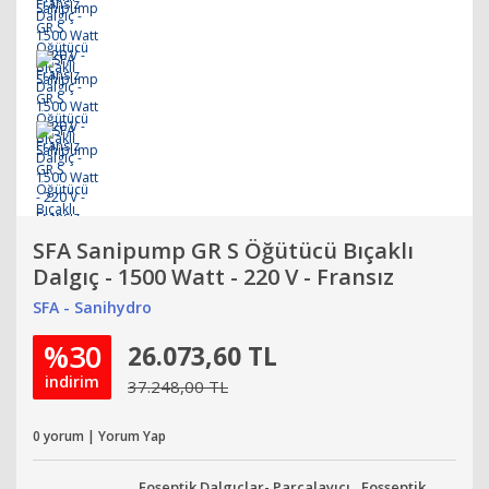
SFA Sanipump GR S Öğütücü Bıçaklı
Dalgıç - 1500 Watt - 220 V - Fransız
SFA - Sanihydro
%30
26.073,60 TL
indirim
37.248,00 TL
0 yorum | Yorum Yap
Foseptik Dalgıçlar- Parçalayıcı
,
Fosseptik