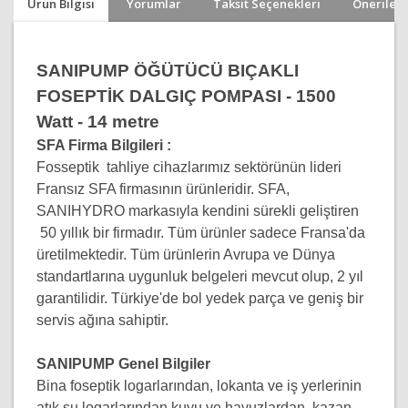
Ürün Bilgisi
Yorumlar
Taksit Seçenekleri
Önerileri
SANIPUMP ÖĞÜTÜCÜ BIÇAKLI
FOSEPTİK DALGIÇ POMPASI - 1500
Watt - 14 metre
SFA Firma Bilgileri :
Fosseptik tahliye cihazlarımız sektörünün lideri
Fransız SFA firmasının ürünleridir. SFA,
SANIHYDRO markasıyla kendini sürekli geliştiren
50 yıllık bir firmadır. Tüm ürünler sadece Fransa'da
üretilmektedir. Tüm ürünlerin Avrupa ve Dünya
standartlarına uygunluk belgeleri mevcut olup, 2 yıl
garantilidir. Türkiye'de bol yedek parça ve geniş bir
servis ağına sahiptir.
SANIPUMP Genel Bilgiler
Bina foseptik logarlarından, lokanta ve iş yerlerinin
atık su logarlarından kuyu ve havuzlardan, kazan