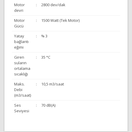
Motor
:
2800 dev/dak
devri
Motor
:
1500 Watt (Tek Motor)
Gücü
Yatay
:
% 3
bağlantı
eğimi
Giren
:
35 °C
suların
ortalama
sıcaklığı
Maks.
:
10,5 m3/saat
Debi
(m3/saat)
Ses
:
70 dB(A)
Seviyesi
Bu ürünün fiyat bilgisi, resim, ürün açıklamalarında ve