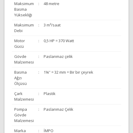
Maksimum
:
48 metre
Basma
Yüksekliği
Maksimum
:
3 m³/saat
Debi
Motor
:
0,5 HP = 370 Watt
Gücü
Gövde
:
Paslanmaz çelik
Malzemesi
Basma
:
1¼'' = 32 mm = Bir bir çeyrek
Ağzı
Ölçüsü
Çark
:
Plastik
Malzemesi
Pompa
:
Paslanmaz Çelik
Gövde
Malzemesi
Marka
:
İMPO