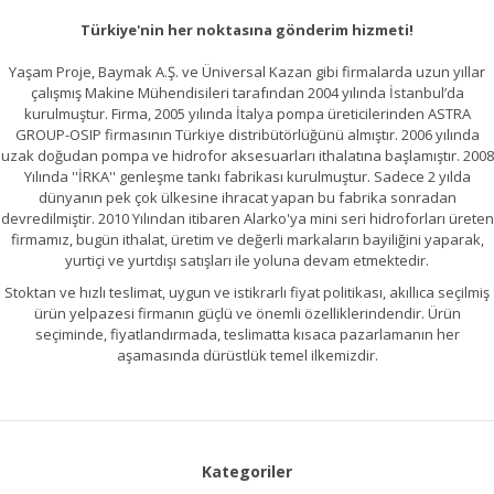
Türkiye'nin her noktasına gönderim hizmeti!
Yaşam Proje, Baymak A.Ş. ve Üniversal Kazan gibi firmalarda uzun yıllar
çalışmış Makine Mühendisileri tarafından 2004 yılında İstanbul’da
kurulmuştur. Firma, 2005 yılında İtalya pompa üreticilerinden ASTRA
GROUP-OSIP firmasının Türkiye distribütörlüğünü almıştır. 2006 yılında
uzak doğudan pompa ve hidrofor aksesuarları ithalatına başlamıştır. 2008
Yılında ''İRKA'' genleşme tankı fabrikası kurulmuştur. Sadece 2 yılda
dünyanın pek çok ülkesine ihracat yapan bu fabrika sonradan
devredilmiştir. 2010 Yılından itibaren Alarko'ya mini seri hidroforları üreten
firmamız, bugün ithalat, üretim ve değerli markaların bayiliğini yaparak,
yurtiçi ve yurtdışı satışları ile yoluna devam etmektedir.
Stoktan ve hızlı teslimat, uygun ve istikrarlı fiyat politikası, akıllıca seçilmiş
ürün yelpazesi firmanın güçlü ve önemli özelliklerindendir. Ürün
seçiminde, fiyatlandırmada, teslimatta kısaca pazarlamanın her
aşamasında dürüstlük temel ilkemizdir.
Kategoriler