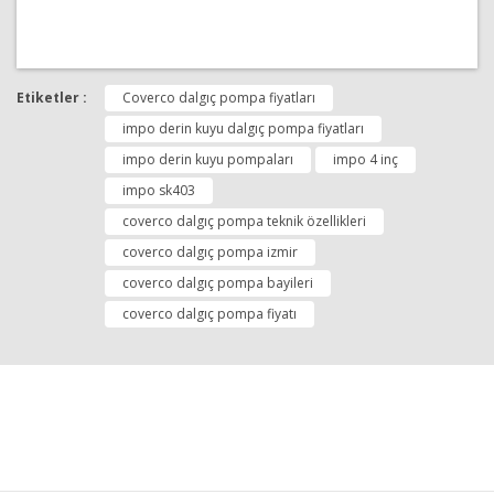
Bu ürünün fiyat bilgisi, resim, ürün açıklamalarında ve
diğer konularda yetersiz gördüğünüz noktaları öneri
Etiketler :
Coverco dalgıç pompa fiyatları
Bu ürüne ilk yorumu siz yapın!
formunu kullanarak tarafımıza iletebilirsiniz.
Görüş ve önerileriniz için teşekkür ederiz.
impo derin kuyu dalgıç pompa fiyatları
impo derin kuyu pompaları
impo 4 inç
Yorum Yap
Ürün resmi kalitesiz, bozuk veya görüntülenemiyor.
impo sk403
Ürün açıklamasında eksik bilgiler bulunuyor.
coverco dalgıç pompa teknik özellikleri
Ürün bilgilerinde hatalar bulunuyor.
coverco dalgıç pompa izmir
Ürün fiyatı diğer sitelerden daha pahalı.
coverco dalgıç pompa bayileri
Bu ürüne benzer farklı alternatifler olmalı.
coverco dalgıç pompa fiyatı
Gönder