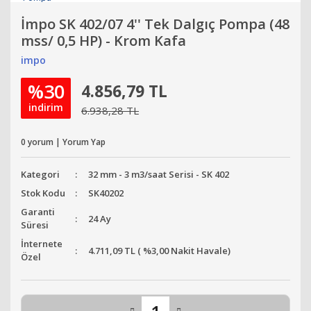
İmpo SK 402/07 4'' Tek Dalgıç Pompa (48
mss/ 0,5 HP) - Krom Kafa
impo
%30
4.856,79 TL
indirim
6.938,28 TL
0 yorum | Yorum Yap
Kategori
32 mm - 3 m3/saat Serisi - SK 402
Stok Kodu
SK40202
Garanti
24 Ay
Süresi
İnternete
4.711,09 TL ( %3,00 Nakit Havale)
Özel