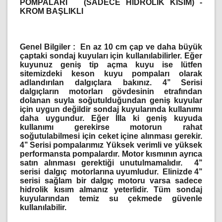
POMPALARI
(SADECE HİDROLİK KISIM) -
KROM BAŞLIKLI
Genel Bilgiler :
En az 10 cm çap ve daha büyük
çaptaki sondaj kuyuları için kullanılabilirler. Eğer
kuyunuz geniş tip açma kuyu ise lütfen
sitemizdeki keson kuyu pompaları olarak
adlandırılan dalgıçlara bakınız. 4’’ Serisi
dalgıçların motorları gövdesinin etrafından
dolanan suyla soğutulduğundan geniş kuyular
için uygun değildir sondaj kuyularında kullanımı
daha uygundur. Eğer İlla ki geniş kuyuda
kullanımı gerekirse motorun rahat
soğutulabilmesi için ceket içine alınması gerekir.
4’’ Serisi pompalarımız Yüksek verimli ve yüksek
performansta pompalardır. Motor kısmının ayrıca
satın alınması gerektiği unutulmamalıdır. 4’’
serisi dalgıç motorlarına uyumludur. Elinizde 4’’
serisi sağlam bir dalgıç motoru varsa sadece
hidrolik kısım almanız yeterlidir. Tüm sondaj
kuyularından temiz su çekmede güvenle
kullanılabilir.