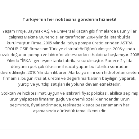
Türkiye'nin her noktasına gönderim hizmeti!
Yaşam Proje, Baymak A.Ş. ve Üniversal Kazan gibi firmalarda uzun yıllar
çalışmış Makine Mühendisileri tarafından 2004 yılında İstanbul’da
kurulmuştur. Firma, 2005 yılında İtalya pompa üreticilerinden ASTRA
GROUP-OSIP firmasının Türkiye distribütörlüğünü almıştır. 2006 yılında
uzak doğudan pompa ve hidrofor aksesuarları ithalatına başlamıştır. 2008
Yılında ''İRKA'' genleşme tankı fabrikası kurulmuştur. Sadece 2 yılda
dünyanın pek çok ülkesine ihracat yapan bu fabrika sonradan
devredilmiştir. 2010 Yılından itibaren Alarko'ya mini seri hidroforları üreten
firmamız, bugün ithalat, üretim ve değerli markaların bayiliğini yaparak,
yurtiçi ve yurtdışı satışları ile yoluna devam etmektedir.
Stoktan ve hızlı teslimat, uygun ve istikrarlı fiyat politikası, akıllıca seçilmiş
ürün yelpazesi firmanın güçlü ve önemli özelliklerindendir. Ürün
seçiminde, fiyatlandırmada, teslimatta kısaca pazarlamanın her
aşamasında dürüstlük temel ilkemizdir.