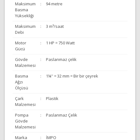
Maksimum
:
94 metre
Basma
Yüksekliği
Maksimum
:
3 m³/saat
Debi
Motor
:
1 HP = 750 Watt
Gücü
Gövde
:
Paslanmaz çelik
Malzemesi
Basma
:
1¼'' = 32 mm = Bir bir çeyrek
Ağzı
Ölçüsü
Çark
:
Plastik
Malzemesi
Pompa
:
Paslanmaz Çelik
Gövde
Malzemesi
Marka
:
İMPO