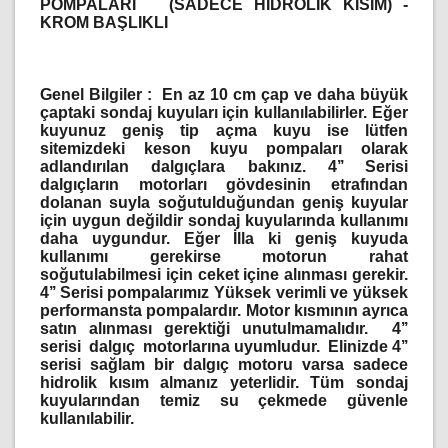
POMPALARI
(SADECE HİDROLİK KISIM) -
KROM BAŞLIKLI
Genel Bilgiler :
En az 10 cm çap ve daha büyük
çaptaki sondaj kuyuları için kullanılabilirler. Eğer
kuyunuz geniş tip açma kuyu ise lütfen
sitemizdeki keson kuyu pompaları olarak
adlandırılan dalgıçlara bakınız. 4’’ Serisi
dalgıçların motorları gövdesinin etrafından
dolanan suyla soğutulduğundan geniş kuyular
için uygun değildir sondaj kuyularında kullanımı
daha uygundur. Eğer İlla ki geniş kuyuda
kullanımı gerekirse motorun rahat
soğutulabilmesi için ceket içine alınması gerekir.
4’’ Serisi pompalarımız Yüksek verimli ve yüksek
performansta pompalardır. Motor kısmının ayrıca
satın alınması gerektiği unutulmamalıdır. 4’’
serisi dalgıç motorlarına uyumludur. Elinizde 4’’
serisi sağlam bir dalgıç motoru varsa sadece
hidrolik kısım almanız yeterlidir. Tüm sondaj
kuyularından temiz su çekmede güvenle
kullanılabilir.