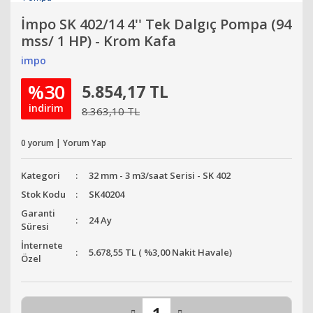
İmpo SK 402/14 4'' Tek Dalgıç Pompa (94
mss/ 1 HP) - Krom Kafa
impo
%30
5.854,17 TL
indirim
8.363,10 TL
0 yorum | Yorum Yap
Kategori
32 mm - 3 m3/saat Serisi - SK 402
Stok Kodu
SK40204
Garanti
24 Ay
Süresi
İnternete
5.678,55 TL ( %3,00 Nakit Havale)
Özel