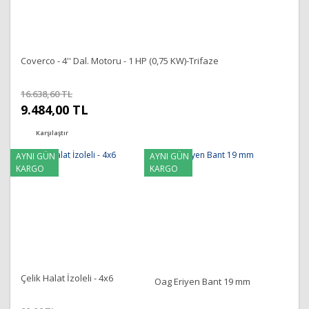
Coverco - 4'' Dal. Motoru - 1 HP (0,75 KW)-Trifaze
16.638,60 TL
9.484,00 TL
Karşılaştır
AYNI GÜN
AYNI GÜN
KARGO
KARGO
Çelik Halat İzoleli - 4x6
Oag Eriyen Bant 19 mm