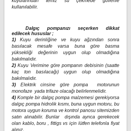
kuyularından temiz su çekmede güvenle
kullanılabilir.
Dalgıç pompanızı seçerken dikkat
edilecek hususlar ;
1)
Kuyu derinliğine ve kuyu ağzından sonra
basılacak mesafe varsa buna göre basma
yüksekliği değerinin uygun olup olmadığına
bakılmalıdır.
2)
Kuyu Verimine göre pompanın debisinin (saatte
kaç ton basılacağı) uygun olup olmadığına
bakılmalıdır.
3)
Elektrik cinsine göre pompa
motorunun
monofaze
yada trifaze olacağı belirlenmelidir.
4)
Komple bir dalgıç pompa malzemesi gerekiyorsa
dalgıç pompa hidrolik kısmı, buna uygun motoru, bu
motora uygun koruma ve kontrol panosu sitemizden
satın alınabilir. Bunlar
dışında ayrıca gerekecek
olan kablo, boru , fittigs vs için lütfen telefonla fiyat
alınız.