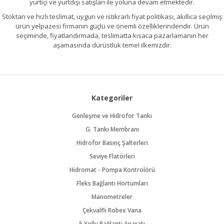
yurtiçi ve yurtdışı satışları ile yoluna devam etmektedir.
Stoktan ve hızlı teslimat, uygun ve istikrarlı fiyat politikası, akıllıca seçilmiş
ürün yelpazesi firmanın güçlü ve önemli özelliklerindendir. Ürün
seçiminde, fiyatlandırmada, teslimatta kısaca pazarlamanın her
aşamasında dürüstlük temel ilkemizdir.
Kategoriler
Genleşme ve Hidrofor Tankı
G. Tankı Membranı
Hidrofor Basınç Şalterleri
Seviye Flatörleri
Hidromat - Pompa Kontrolörü
Fleks Bağlantı Hortumları
Manometreler
Çekvalfli Robex Vana
5 Yollu Bağlantı Aparatı