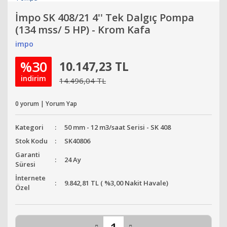
İmpo SK 408/21 4'' Tek Dalgıç Pompa
(134 mss/ 5 HP) - Krom Kafa
impo
%30
10.147,23 TL
indirim
14.496,04 TL
0 yorum | Yorum Yap
Kategori
50 mm - 12 m3/saat Serisi - SK 408
Stok Kodu
SK40806
Garanti
24 Ay
Süresi
İnternete
9.842,81 TL ( %3,00 Nakit Havale)
Özel