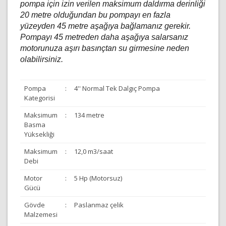
pompa için izin verilen maksimum daldırma derinliği
20 metre olduğundan bu pompayı en fazla
yüzeyden 45 metre aşağıya bağlamanız gerekir.
Pompayı 45 metreden daha aşağıya salarsanız
motorunuza aşırı basınçtan su girmesine neden
olabilirsiniz.
Pompa
:
4'' Normal Tek Dalgıç Pompa
Kategorisi
Maksimum
:
134 metre
Basma
Yüksekliği
Maksimum
:
12,0 m3/saat
Debi
Motor
:
5 Hp (Motorsuz)
Gücü
Gövde
:
Paslanmaz çelik
Malzemesi