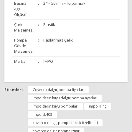
Basma
:
2 ’’ = 50 mm = İki parmak
Ağzı
Ölçüsü
Çark
:
Plastik
Malzemesi
Pompa
:
Paslanmaz Çelik
Gövde
Malzemesi
Marka
:
İMPO
Bu ürünün fiyat bilgisi, resim, ürün açıklamalarında ve
diğer konularda yetersiz gördüğünüz noktaları öneri
Etiketler :
Coverco dalgıç pompa fiyatları
Bu ürüne ilk yorumu siz yapın!
formunu kullanarak tarafımıza iletebilirsiniz.
Görüş ve önerileriniz için teşekkür ederiz.
impo derin kuyu dalgıç pompa fiyatları
impo derin kuyu pompaları
impo 4 inç
Yorum Yap
Ürün resmi kalitesiz, bozuk veya görüntülenemiyor.
impo sk403
Ürün açıklamasında eksik bilgiler bulunuyor.
coverco dalgıç pompa teknik özellikleri
Ürün bilgilerinde hatalar bulunuyor.
coverco dalgıç pompa izmir