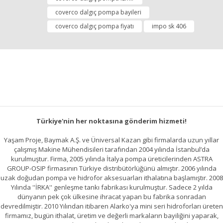
Ürün fiyatı diğer sitelerden daha pahalı.
coverco dalgıç pompa bayileri
Bu ürüne benzer farklı alternatifler olmalı.
coverco dalgıç pompa fiyatı
impo sk 406
Gönder
Türkiye'nin her noktasına gönderim hizmeti!
Yaşam Proje, Baymak A.Ş. ve Üniversal Kazan gibi firmalarda uzun yıllar
çalışmış Makine Mühendisileri tarafından 2004 yılında İstanbul’da
kurulmuştur. Firma, 2005 yılında İtalya pompa üreticilerinden ASTRA
GROUP-OSIP firmasının Türkiye distribütörlüğünü almıştır. 2006 yılında
uzak doğudan pompa ve hidrofor aksesuarları ithalatına başlamıştır. 2008
Yılında ''İRKA'' genleşme tankı fabrikası kurulmuştur. Sadece 2 yılda
dünyanın pek çok ülkesine ihracat yapan bu fabrika sonradan
devredilmiştir. 2010 Yılından itibaren Alarko'ya mini seri hidroforları üreten
firmamız, bugün ithalat, üretim ve değerli markaların bayiliğini yaparak,