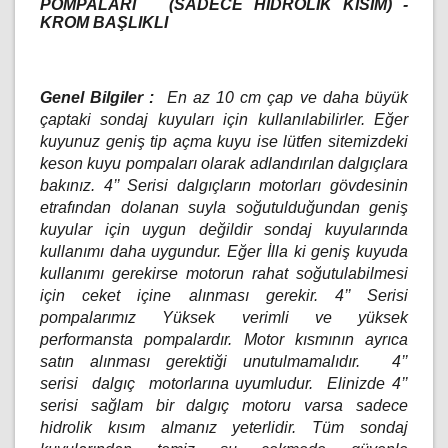
POMPALARI
(SADECE HİDROLİK KISIM) -
KROM BAŞLIKLI
Genel Bilgiler :
En az 10 cm çap ve daha büyük
çaptaki sondaj kuyuları için kullanılabilirler. Eğer
kuyunuz geniş tip açma kuyu ise lütfen sitemizdeki
keson kuyu pompaları olarak adlandırılan dalgıçlara
bakınız. 4’’ Serisi dalgıçların motorları gövdesinin
etrafından dolanan suyla soğutulduğundan geniş
kuyular için uygun değildir sondaj kuyularında
kullanımı daha uygundur. Eğer İlla ki geniş kuyuda
kullanımı gerekirse motorun rahat soğutulabilmesi
için ceket içine alınması gerekir. 4’’ Serisi
pompalarımız Yüksek verimli ve yüksek
performansta pompalardır. Motor kısmının ayrıca
satın alınması gerektiği unutulmamalıdır. 4’’
serisi
dalgıç
motorlarına uyumludur.
Elinizde 4’’
serisi sağlam bir dalgıç motoru varsa sadece
hidrolik kısım almanız yeterlidir. Tüm sondaj