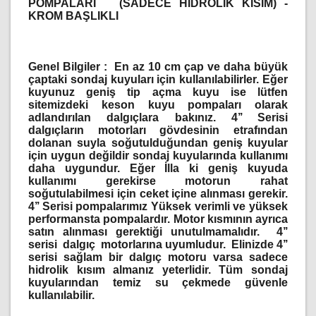
POMPALARI
(SADECE HİDROLİK KISIM) -
KROM BAŞLIKLI
Genel Bilgiler :
En az 10 cm çap ve daha büyük
çaptaki sondaj kuyuları için kullanılabilirler. Eğer
kuyunuz geniş tip açma kuyu ise lütfen
sitemizdeki keson kuyu pompaları olarak
adlandırılan dalgıçlara bakınız. 4’’ Serisi
dalgıçların motorları gövdesinin etrafından
dolanan suyla soğutulduğundan geniş kuyular
için uygun değildir sondaj kuyularında kullanımı
daha uygundur. Eğer İlla ki geniş kuyuda
kullanımı gerekirse motorun rahat
soğutulabilmesi için ceket içine alınması gerekir.
4’’ Serisi pompalarımız Yüksek verimli ve yüksek
performansta pompalardır. Motor kısmının ayrıca
satın alınması gerektiği unutulmamalıdır. 4’’
serisi dalgıç motorlarına uyumludur. Elinizde 4’’
serisi sağlam bir dalgıç motoru varsa sadece
hidrolik kısım almanız yeterlidir. Tüm sondaj
kuyularından temiz su çekmede güvenle
kullanılabilir.