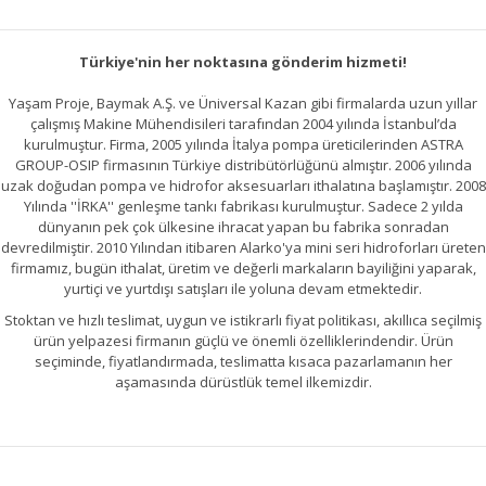
Türkiye'nin her noktasına gönderim hizmeti!
Yaşam Proje, Baymak A.Ş. ve Üniversal Kazan gibi firmalarda uzun yıllar
çalışmış Makine Mühendisileri tarafından 2004 yılında İstanbul’da
kurulmuştur. Firma, 2005 yılında İtalya pompa üreticilerinden ASTRA
GROUP-OSIP firmasının Türkiye distribütörlüğünü almıştır. 2006 yılında
uzak doğudan pompa ve hidrofor aksesuarları ithalatına başlamıştır. 2008
Yılında ''İRKA'' genleşme tankı fabrikası kurulmuştur. Sadece 2 yılda
dünyanın pek çok ülkesine ihracat yapan bu fabrika sonradan
devredilmiştir. 2010 Yılından itibaren Alarko'ya mini seri hidroforları üreten
firmamız, bugün ithalat, üretim ve değerli markaların bayiliğini yaparak,
yurtiçi ve yurtdışı satışları ile yoluna devam etmektedir.
Stoktan ve hızlı teslimat, uygun ve istikrarlı fiyat politikası, akıllıca seçilmiş
ürün yelpazesi firmanın güçlü ve önemli özelliklerindendir. Ürün
seçiminde, fiyatlandırmada, teslimatta kısaca pazarlamanın her
aşamasında dürüstlük temel ilkemizdir.