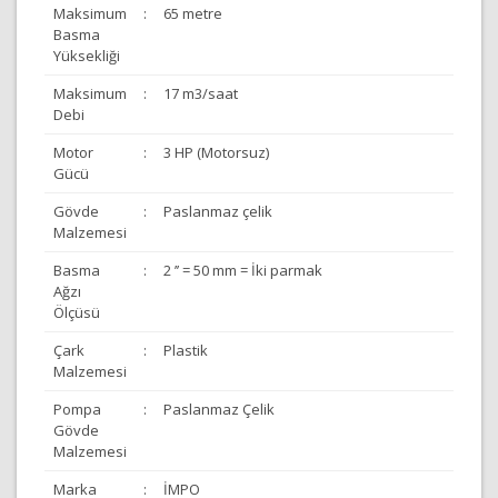
Maksimum
:
65 metre
Basma
Yüksekliği
Maksimum
:
17 m3/saat
Debi
Motor
:
3 HP (Motorsuz)
Gücü
Gövde
:
Paslanmaz çelik
Malzemesi
Basma
:
2 ’’ = 50 mm = İki parmak
Ağzı
Ölçüsü
Çark
:
Plastik
Malzemesi
Pompa
:
Paslanmaz Çelik
Gövde
Malzemesi
Marka
:
İMPO