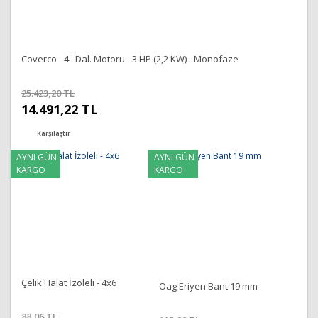
Coverco - 4'' Dal. Motoru - 3 HP (2,2 KW) - Monofaze
25.423,20 TL
14.491,22 TL
Karşılaştır
AYNI GÜN
AYNI GÜN
KARGO
KARGO
Çelik Halat İzoleli - 4x6
Oag Eriyen Bant 19 mm
88,06 TL