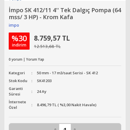
İmpo SK 412/11 4'' Tek Dalgıç Pompa (64
mss/ 3 HP) - Krom Kafa
impo
%30
8.759,57 TL
indirim
12.513,68 TL
0 yorum | Yorum Yap
Kategori
50 mm - 17 m3/saat Serisi - SK 412
Stok Kodu
SK41203
Garanti
24 Ay
Süresi
İnternete
8.496,79 TL ( %3,00 Nakit Havale)
Özel