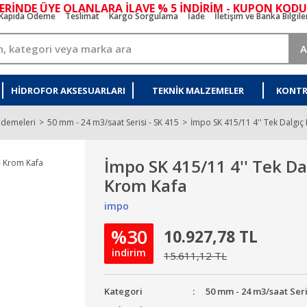
ERİNDE ÜYE OLANLARA İLAVE % 5 İNDİRİM - KUPON KODU
Kapıda Ödeme
Teslimat
Kargo Sorgulama
İade
İletişim ve Banka Bilgile
A
HIDROFOR AKSESUARLARI
TEKNIK MALZEMELER
KONTR
ademeleri
50 mm - 24 m3/saat Serisi - SK 415
İmpo SK 415/11 4'' Tek Dalgıç
İmpo SK 415/11 4'' Tek Da
Krom Kafa
impo
%30
10.927,78 TL
indirim
15.611,12 TL
Kategori
50 mm - 24 m3/saat Seri