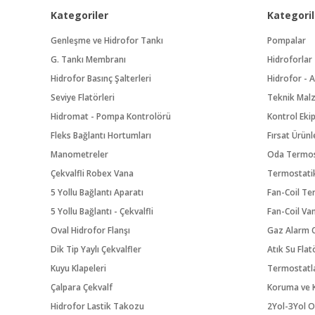
Kategoriler
Kategoril
Genleşme ve Hidrofor Tankı
Pompalar
G. Tankı Membranı
Hidroforlar
Hidrofor Basınç Şalterleri
Hidrofor - A
Seviye Flatörleri
Teknik Mal
Hidromat - Pompa Kontrolörü
Kontrol Eki
Fleks Bağlantı Hortumları
Fırsat Ürünl
Manometreler
Oda Termos
Çekvalfli Robex Vana
Termostatik
5 Yollu Bağlantı Aparatı
Fan-Coil Te
5 Yollu Bağlantı - Çekvalfli
Fan-Coil Va
Oval Hidrofor Flanşı
Gaz Alarm C
Dik Tip Yaylı Çekvalfler
Atık Su Flat
Kuyu Klapeleri
Termostatl
Çalpara Çekvalf
Koruma ve K
Hidrofor Lastik Takozu
2Yol-3Yol O