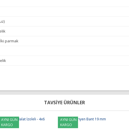
uz)
lik
= İki parmak
elik
diğer konularda yetersiz gördüğünüz noktaları öneri formunu kullanarak tara
Bu ürüne ilk yorumu siz yapın!
TAVSİYE ÜRÜNLER
Yorum Yap
AYNI GÜN
AYNI GÜN
KARGO
KARGO