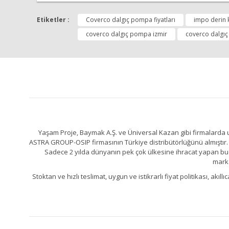
Etiketler :
Coverco dalgıç pompa fiyatları
impo derin 
coverco dalgıç pompa izmir
coverco dalgıç
Yaşam Proje, Baymak A.Ş. ve Üniversal Kazan gibi firmalarda uz
ASTRA GROUP-OSIP firmasının Türkiye distribütörlüğünü almıştır. 
Sadece 2 yılda dünyanın pek çok ülkesine ihracat yapan bu fa
marka
Stoktan ve hızlı teslimat, uygun ve istikrarlı fiyat politikası, a