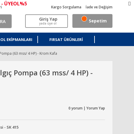
 - ÜYEOL%5
ri
Kargo Sorgulama
İade ve Değişim
Giriş Yap
Sepetim
RA
yada üye ol
OL EKIPMANLARI
FIRSAT ÜRÜNLERI
 Pompa (63 mss/ 4 HP) - Krom Kafa
lgıç Pompa (63 mss/ 4 HP) -
0 yorum | Yorum Yap
si - SK 415