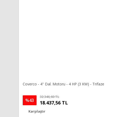
Ürün fiyatı diğer sitelerden daha pahalı.
Bu ürüne benzer farklı alternatifler olmalı.
Coverco - 4'' Dal. Motoru - 4 HP (3 KW) - Trifaze
32.346,60 TL
%43
18.437,56 TL
Karşılaştır