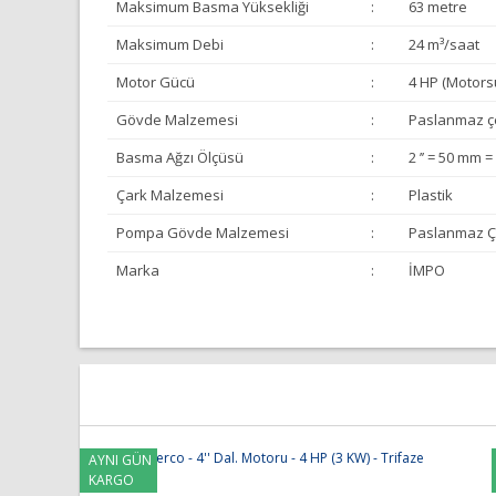
Maksimum Basma Yüksekliği
:
63 metre
Maksimum Debi
:
24 m³/saat
Motor Gücü
:
4 HP (Motors
Gövde Malzemesi
:
Paslanmaz çe
Basma Ağzı Ölçüsü
:
2 ’’ = 50 mm 
Çark Malzemesi
:
Plastik
Pompa Gövde Malzemesi
:
Paslanmaz Ç
Marka
:
İMPO
Bu ürünün fiyat bilgisi, resim, ürün açıklamalarında ve 
Görüş ve önerileriniz için teşekkür ederiz.
Ürün resmi kalitesiz, bozuk veya görüntülenemiyor.
Ürün açıklamasında eksik bilgiler bulunuyor.
AYNI GÜN
KARGO
Ürün bilgilerinde hatalar bulunuyor.