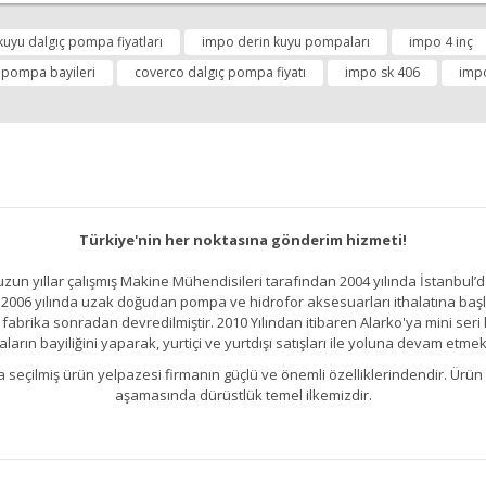
kuyu dalgıç pompa fiyatları
impo derin kuyu pompaları
impo 4 inç
 pompa bayileri
coverco dalgıç pompa fiyatı
impo sk 406
imp
Türkiye'nin her noktasına gönderim hizmeti!
un yıllar çalışmış Makine Mühendisileri tarafından 2004 yılında İstanbul’d
2006 yılında uzak doğudan pompa ve hidrofor aksesuarları ithalatına başlamı
brika sonradan devredilmiştir. 2010 Yılından itibaren Alarko'ya mini seri h
ların bayiliğini yaparak, yurtiçi ve yurtdışı satışları ile yoluna devam etmek
kıllıca seçilmiş ürün yelpazesi firmanın güçlü ve önemli özelliklerindendir. 
aşamasında dürüstlük temel ilkemizdir.