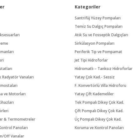
er
Kategoriler
Santrifüj Yüzey Pompaları
Temiz Su Dalgıç Pompaları
ksesuarları
Atık Su ve Fosseptik Dalgıçları
zeme
Sirkülasyon Pompaları
pmanları
Periferik Tip ve Pompamat
eri
Jet Tipi Hidroforlar
tatları
Hidromatlı – Tanksız Hidroforlar
 Radyatör Vanaları
Yatay Çok Kad.- Sessiz
rmostaları
F. Konvertörlü Villa Hidroforu
na ve Motorları
Yatay Çift Kademeliler
ihazları
Tek Pompalı Dikey Çok Kad.
örleri
Çift Pompalı Dikey Çok Kad.
ar & Termometreler
Üç Pompalı Dikey Çok Kad.
ontrol Panoları
Koruma ve Kontrol Panoları
n/Off Vanalar