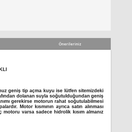
Önerileriniz
KLI
nuz geniş tip açma kuyu ise lütfen sitemizdeki
 etrafından dolanan suyla soğutulduğundan geniş
anımı gerekirse motorun rahat soğutulabilmesi
alardır. Motor kısmının ayrıca satın alınması
gıç motoru varsa sadece hidrolik kısım almanız