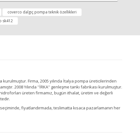
coverco dalgıç pompa teknik özellikleri
o sk412
a kurulmuştur. Firma, 2005 yılında İtalya pompa üreticilerinden
ştır. 2008 Yılında ''İRKA'' genleşme tankı fabrikası kurulmuştur.
idroforları üreten firmamız, bugün ithalat, üretim ve değerli
tedir.
Ürün seçiminde, fiyatlandırmada, teslimatta kısaca pazarlamanın her