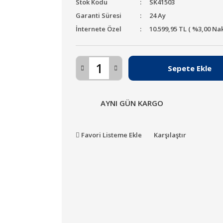
Stok Kodu
SK41503
Garanti Süresi
24 Ay
İnternete Özel
10.599,95 TL ( %3,00 Na
Sepete Ekle
AYNI GÜN KARGO
Favori Listeme Ekle
Karşılaştır