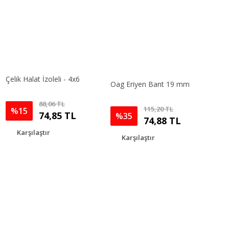
Çelik Halat İzoleli - 4x6
Oag Eriyen Bant 19 mm
Gönder
88,06 TL
115,20 TL
%15
74,85 TL
%35
74,88 TL
Karşılaştır
Karşılaştır