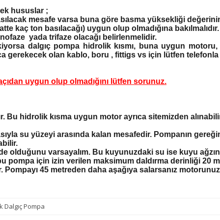
ek hususlar ;
sılacak mesafe varsa buna göre basma yüksekliği değerinin
te kaç ton basılacağı) uygun olup olmadığına bakılmalıdır.
aze yada trifaze olacağı belirlenmelidir.
iyorsa dalgıç pompa hidrolik kısmı, buna uygun motoru
 gerekecek olan kablo, boru , fittigs vs için lütfen telefonla f
çıdan uygun olup olmadığını lütfen sorunuz.
 Bu hidrolik kısma uygun motor ayrıca sitemizden alınabilir
sıyla su yüzeyi arasında kalan mesafedir. Pompanın gereği
bilir.
de olduğunu varsayalım. Bu kuyunuzdaki su ise kuyu ağzın
bu pompa için izin verilen maksimum daldırma derinliği 20 
r. Pompayı 45 metreden daha aşağıya salarsanız motorunuza
ek Dalgıç Pompa