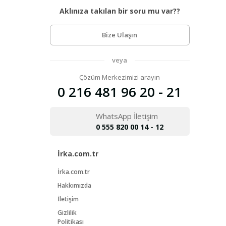
Aklınıza takılan bir soru mu var??
Bize Ulaşın
veya
Çözüm Merkezimizi arayın
0 216 481 96 20 - 21
WhatsApp İletişim
0 555 820 00 14 - 12
İrka.com.tr
İrka.com.tr
Hakkımızda
İletişim
Gizlilik
Politikası