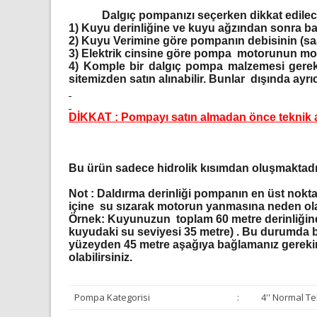
Dalgıç pompanızı seçerken dikkat edilec
1)
Kuyu derinliğine ve kuyu ağzından sonra ba
2)
Kuyu Verimine göre pompanın debisinin (saat
3)
Elektrik cinsine göre pompa motorunun monof
4)
Komple bir dalgıç pompa malzemesi gerek
sitemizden satın alınabilir. Bunlar dışında ayrıca
DİKKAT : Pompayı satın almadan önce teknik a
Bu ürün sadece hidrolik kısımdan oluşmaktadır.
Not :
Daldırma derinliği pompanın en üst nokta
içine su sızarak motorun yanmasına neden ola
Örnek: Kuyunuzun toplam 60 metre derinliğin
kuyudaki su seviyesi 35 metre) . Bu durumda 
yüzeyden 45 metre aşağıya bağlamanız gereki
olabilirsiniz.
Pompa Kategorisi
:
4'' Normal T