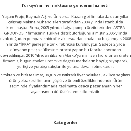
Türkiye'nin her noktasına gönderim hizmeti!
Yaşam Proje, Baymak A.Ş. ve Üniversal Kazan gibi firmalarda uzun yıllar
çalışmış Makine Mühendisileri tarafından 2004 yılında İstanbul’da
kurulmuştur. Firma, 2005 yılında İtalya pompa üreticilerinden ASTRA
GROUP-OSIP firmasının Türkiye distribütörlüğünü almıştır. 2006 yılında
uzak doğudan pompa ve hidrofor aksesuarları ithalatına başlamıştır. 2008
Yılında ''İRKA'' genleşme tankı fabrikası kurulmuştur. Sadece 2 yılda
dünyanın pek çok ülkesine ihracat yapan bu fabrika sonradan
devredilmiştir. 2010 Yılından itibaren Alarko'ya mini seri hidroforları üreten
firmamız, bugün ithalat, üretim ve değerli markaların bayiliğini yaparak,
yurtiçi ve yurtdışı satışları ile yoluna devam etmektedir.
Stoktan ve hızlı teslimat, uygun ve istikrarlı fiyat politikası, akıllıca seçilmiş
ürün yelpazesi firmanın güçlü ve önemli özelliklerindendir. Ürün
seçiminde, fiyatlandırmada, teslimatta kısaca pazarlamanın her
aşamasında dürüstlük temel ilkemizdir.
Kategoriler