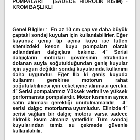
POMPALARI
(SADECE HİDROLİK KISIM) -
KROM BAŞLIKLI
Genel Bilgiler :
En az 10 cm çap ve daha büyük
çaptaki sondaj kuyuları için kullanılabilirler. Eğer
kuyunuz geniş tip açma kuyu ise lütfen
sitemizdeki keson kuyu pompaları olarak
adlandırılan dalgıçlara bakınız. 4’’ Serisi
dalgıçların motorları gövdesinin etrafından
dolanan suyla soğutulduğundan geniş kuyular
için uygun değildir sondaj kuyularında kullanımı
daha uygundur. Eğer İlla ki geniş kuyuda
kullanımı gerekirse motorun rahat
soğutulabilmesi için ceket içine alınması gerekir.
4’’ Serisi pompalarımız Yüksek verimli ve yüksek
performansta pompalardır. Motor kısmının ayrıca
satın alınması gerektiği unutulmamalıdır. 4’’
serisi dalgıç motorlarına uyumludur. Elinizde 4’’
serisi sağlam bir dalgıç motoru varsa sadece
hidrolik kısım almanız yeterlidir. Tüm sondaj
kuyularından temiz su çekmede güvenle
kullanılabilir.