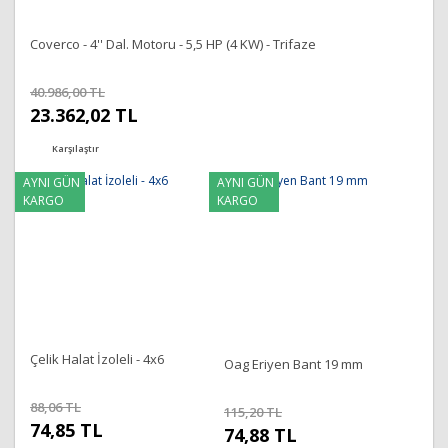
Coverco - 4'' Dal. Motoru - 5,5 HP (4 KW) - Trifaze
40.986,00 TL
23.362,02 TL
Karşılaştır
AYNI GÜN
AYNI GÜN
KARGO
KARGO
Çelik Halat İzoleli - 4x6
Oag Eriyen Bant 19 mm
88,06 TL
115,20 TL
74,85 TL
74,88 TL