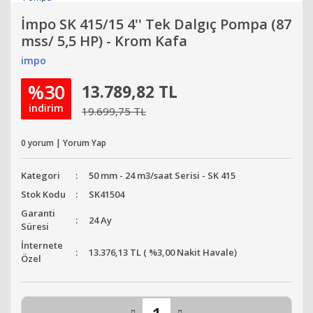
İmpo SK 415/15 4'' Tek Dalgıç Pompa (87
mss/ 5,5 HP) - Krom Kafa
impo
%30
13.789,82 TL
indirim
19.699,75 TL
0 yorum | Yorum Yap
Kategori
50 mm - 24 m3/saat Serisi - SK 415
Stok Kodu
SK41504
Garanti
24 Ay
Süresi
İnternete
13.376,13 TL ( %3,00 Nakit Havale)
Özel