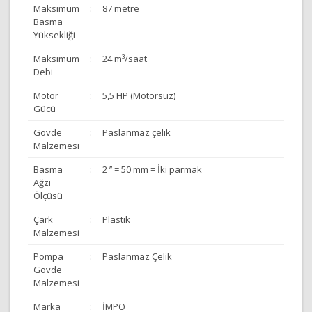
Maksimum
:
87 metre
Basma
Yüksekliği
Maksimum
:
24 m³/saat
Debi
Motor
:
5,5 HP (Motorsuz)
Gücü
Gövde
:
Paslanmaz çelik
Malzemesi
Basma
:
2 ’’ = 50 mm = İki parmak
Ağzı
Ölçüsü
Çark
:
Plastik
Malzemesi
Pompa
:
Paslanmaz Çelik
Gövde
Malzemesi
Marka
:
İMPO