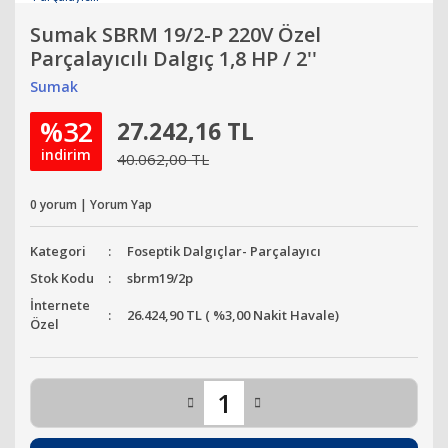
Sumak SBRM 19/2-P 220V Özel
Parçalayıcılı Dalgıç 1,8 HP / 2''
Sumak
%32
27.242,16 TL
indirim
40.062,00 TL
0 yorum | Yorum Yap
Kategori
Foseptik Dalgıçlar- Parçalayıcı
Stok Kodu
sbrm19/2p
İnternete
26.424,90 TL ( %3,00 Nakit Havale)
Özel