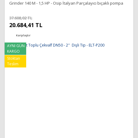
Grinder 140 M - 1,5 HP - Osip İtalyan Parçalayıcı bıçaklı pompa
37.608,02 TL
20.684,41 TL
Karşılaştır
AYNI GÜN
KARGO
Stoktan
Teslim