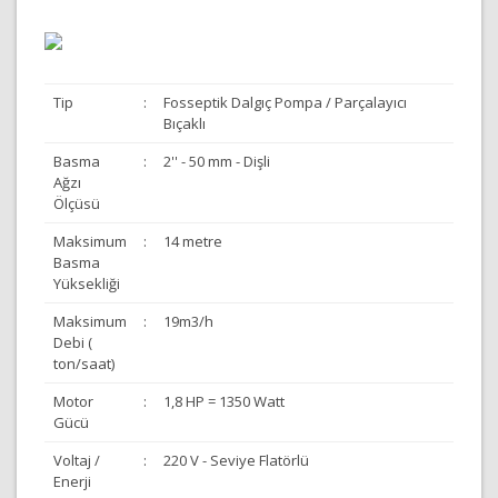
Tip
:
Fosseptik Dalgıç Pompa / Parçalayıcı
Bıçaklı
Basma
:
2'' - 50 mm - Dişli
Ağzı
Ölçüsü
Maksimum
:
14 metre
Basma
Yüksekliği
Maksimum
:
19m3/h
Debi (
ton/saat)
Motor
:
1,8 HP = 1350 Watt
Gücü
Voltaj /
:
220 V - Seviye Flatörlü
Enerji