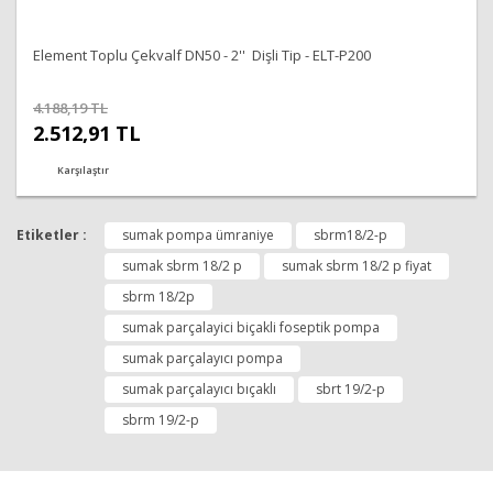
Element Toplu Çekvalf DN50 - 2'' Dişli Tip - ELT-P200
4.188,19 TL
2.512,91 TL
Karşılaştır
Etiketler :
sumak pompa ümraniye
sbrm18/2-p
sumak sbrm 18/2 p
sumak sbrm 18/2 p fiyat
sbrm 18/2p
sumak parçalayici biçakli foseptik pompa
sumak parçalayıcı pompa
sumak parçalayıcı bıçaklı
sbrt 19/2-p
sbrm 19/2-p