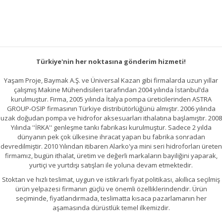
Türkiye'nin her noktasına gönderim hizmeti!
Yaşam Proje, Baymak A.Ş. ve Üniversal Kazan gibi firmalarda uzun yıllar
çalışmış Makine Mühendisileri tarafından 2004 yılında İstanbul’da
kurulmuştur. Firma, 2005 yılında İtalya pompa üreticilerinden ASTRA
GROUP-OSIP firmasının Türkiye distribütörlüğünü almıştır. 2006 yılında
uzak doğudan pompa ve hidrofor aksesuarları ithalatına başlamıştır. 2008
Yılında ''İRKA'' genleşme tankı fabrikası kurulmuştur. Sadece 2 yılda
dünyanın pek çok ülkesine ihracat yapan bu fabrika sonradan
devredilmiştir. 2010 Yılından itibaren Alarko'ya mini seri hidroforları üreten
firmamız, bugün ithalat, üretim ve değerli markaların bayiliğini yaparak,
yurtiçi ve yurtdışı satışları ile yoluna devam etmektedir.
Stoktan ve hızlı teslimat, uygun ve istikrarlı fiyat politikası, akıllıca seçilmiş
ürün yelpazesi firmanın güçlü ve önemli özelliklerindendir. Ürün
seçiminde, fiyatlandırmada, teslimatta kısaca pazarlamanın her
aşamasında dürüstlük temel ilkemizdir.