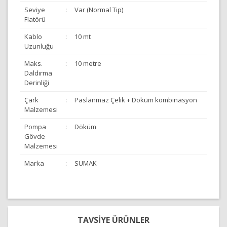
Seviye
:
Var (Normal Tip)
Flatörü
Kablo
:
10 mt
Uzunluğu
Maks.
:
10 metre
Daldırma
Derinliği
Çark
:
Paslanmaz Çelik + Döküm kombinasyon
Malzemesi
Pompa
:
Döküm
Gövde
Malzemesi
Marka
:
SUMAK
Bu ürünün fiyat bilgisi, resim, ürün açıklamalarında ve
diğer konularda yetersiz gördüğünüz noktaları öneri
Bu ürüne ilk yorumu siz yapın!
formunu kullanarak tarafımıza iletebilirsiniz.
TAVSİYE ÜRÜNLER
Görüş ve önerileriniz için teşekkür ederiz.