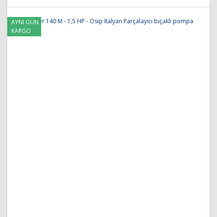
Yorum Yap
AYNI GÜN
Ürün resmi kalitesiz, bozuk veya görüntülenemiyor.
KARGO
Ürün açıklamasında eksik bilgiler bulunuyor.
Ürün bilgilerinde hatalar bulunuyor.
Ürün fiyatı diğer sitelerden daha pahalı.
Bu ürüne benzer farklı alternatifler olmalı.
Gönder