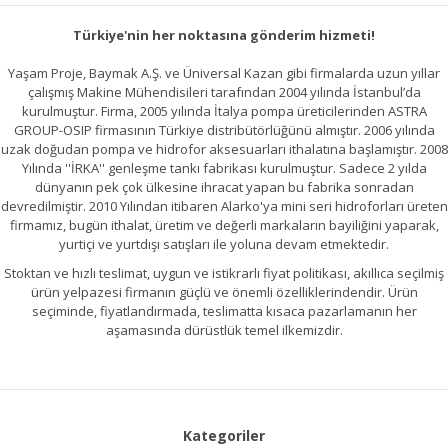
Gönder
Türkiye'nin her noktasına gönderim hizmeti!
Yaşam Proje, Baymak A.Ş. ve Üniversal Kazan gibi firmalarda uzun yıllar
çalışmış Makine Mühendisileri tarafından 2004 yılında İstanbul’da
kurulmuştur. Firma, 2005 yılında İtalya pompa üreticilerinden ASTRA
GROUP-OSIP firmasının Türkiye distribütörlüğünü almıştır. 2006 yılında
uzak doğudan pompa ve hidrofor aksesuarları ithalatına başlamıştır. 2008
Yılında ''İRKA'' genleşme tankı fabrikası kurulmuştur. Sadece 2 yılda
dünyanın pek çok ülkesine ihracat yapan bu fabrika sonradan
devredilmiştir. 2010 Yılından itibaren Alarko'ya mini seri hidroforları üreten
firmamız, bugün ithalat, üretim ve değerli markaların bayiliğini yaparak,
yurtiçi ve yurtdışı satışları ile yoluna devam etmektedir.
Stoktan ve hızlı teslimat, uygun ve istikrarlı fiyat politikası, akıllıca seçilmiş
ürün yelpazesi firmanın güçlü ve önemli özelliklerindendir. Ürün
seçiminde, fiyatlandırmada, teslimatta kısaca pazarlamanın her
aşamasında dürüstlük temel ilkemizdir.
Kategoriler