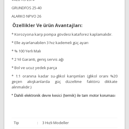
GRUNDFOS 25-40
ALARKO NPVO 26
Özellikler Ve ürün Avantajları:
* Korozyona karşı pompa gövdesi kataforez kaplamalıdır.
* Elle ayarlanabilen 3 hız kademeli güç ayarı
* % 100 Yerli Malı
* 2 Yıl Garanti, geniş servis ağı
* Bol ve ucuz yedek parça
* 1:1 oranına kadar su-glikol karışımları (glikol oranı %20
geçen akışkanlarda güç düzeltme faktörü dikkate
alınmalıdır.)
* Dahili elektronik devre kesici (termik) ile tam motor koruması
Tip
:
3 Hızlı Modeller