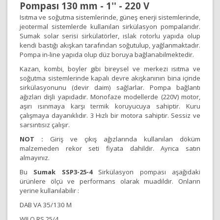
Pompası 130 mm - 1'' - 220 V
Isıtma ve soğutma sistemlerinde, güneş enerji sistemlerinde,
jeotermal sistemlerde kullanılan sirkülasyon pompalarıdır.
Sumak solar serisi sirkülatörler, ıslak rotorlu yapıda olup
kendi bastığı akışkan tarafından soğutulup, yağlanmaktadır.
Pompa in-line yapıda olup düz boruya bağlanabilmektedir.
Kazan, kombi, boyler gibi bireysel ve merkezi ısıtma ve
soğutma sistemlerinde kapalı devre akışkanının bina içinde
sirkülasyonunu (devir daim) sağlarlar. Pompa bağlantı
ağızları dişli yapıdadır. Monofaze modellerde (220V) motor,
aşırı ısınmaya karşı termik koruyucuya sahiptir. Kuru
çalışmaya dayanıklıdır. 3 Hızlı bir motora sahiptir. Sessiz ve
sarsıntısız çalışır.
NOT :
Giriş ve çıkış ağızlarında kullanılan döküm
malzemeden rekor seti fiyata dahildir. Ayrıca satın
almayınız.
Bu
Sumak SSP3-25-4
Sirkülasyon pompası aşağıdaki
ürünlere ölçü ve performans olarak muadildir. Onların
yerine kullanılabilir :
DAB VA 35/130 M
WILO RS 25/4