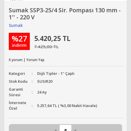
Sumak SSP3-25/4 Sir. Pompası 130 mm -
1'' - 220 V
Sumak
%27
5.420,25 TL
indirim
7.425,00 TL
0 yorum | Yorum Yap
Kategori
Dişli Tipler - 1'' Çaplı
Stok Kodu
SUSIR20
Garanti
24 Ay
Süresi
İnternete
5.257,64 TL ( %3,00 Nakit Havale)
Özel