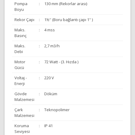
Pompa
:
130 mm (Rekorlar arası)
Boyu
Rekor Çapı
:
1½'' (Boru bağlantı çapı 1'' )
Maks.
:
4 mss
Basınç
Maks.
:
2,7 m3/h
Debi
Motor
:
72 Watt - (3. Hızda )
Gücü
Voltaj -
:
220 V
Enerji
Gövde
:
Döküm
Malzemesi
Çark
:
Teknopolimer
Malzemesi
Koruma
:
IP 41
Seviyesi