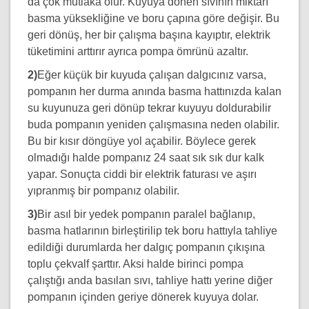
da çok mutlaka olur. Kuyuya dönen sıvının miktarı
basma yüksekliğine ve boru çapına göre değişir. Bu
geri dönüş, her bir çalışma başına kayıptır, elektrik
tüketimini arttırır ayrıca pompa ömrünü azaltır.
2)
Eğer küçük bir kuyuda çalışan dalgıcınız varsa,
pompanın her durma anında basma hattınızda kalan
su kuyunuza geri dönüp tekrar kuyuyu doldurabilir
buda pompanın yeniden çalışmasına neden olabilir.
Bu bir kısır döngüye yol açabilir. Böylece gerek
olmadığı halde pompanız 24 saat sık sık dur kalk
yapar. Sonuçta ciddi bir elektrik faturası ve aşırı
yıpranmış bir pompanız olabilir.
3)
Bir asıl bir yedek pompanın paralel bağlanıp,
basma hatlarının birleştirilip tek boru hattıyla tahliye
edildiği durumlarda her dalgıç pompanın çıkışına
toplu çekvalf şarttır. Aksi halde birinci pompa
çalıştığı anda basılan sıvı, tahliye hattı yerine diğer
pompanın içinden geriye dönerek kuyuya dolar.