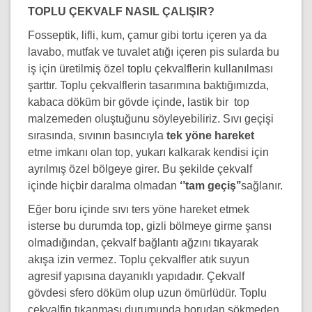
TOPLU ÇEKVALF NASIL ÇALIŞIR?
Fosseptik, lifli, kum, çamur gibi tortu içeren ya da
lavabo, mutfak ve tuvalet atığı içeren pis sularda bu
iş için üretilmiş özel toplu çekvalflerin kullanılması
şarttır. Toplu çekvalflerin tasarımına baktığımızda,
kabaca döküm bir gövde içinde, lastik bir top
malzemeden oluştuğunu söyleyebiliriz. Sıvı geçişi
sırasında, sıvının basıncıyla
tek yöne hareket
etme imkanı olan top, yukarı kalkarak kendisi için
ayrılmış özel bölgeye girer. Bu şekilde çekvalf
içinde hiçbir daralma olmadan
‘’tam geçiş’’
sağlanır.
Eğer boru içinde sıvı ters yöne hareket etmek
isterse bu durumda top, gizli bölmeye girme şansı
olmadığından, çekvalf bağlantı ağzını tıkayarak
akışa izin vermez. Toplu çekvalfler atık suyun
agresif yapısına dayanıklı yapıdadır. Çekvalf
gövdesi sfero döküm olup uzun ömürlüdür. Toplu
çekvalfin tıkanması durumunda borudan sökmeden