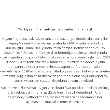
Bu ürüne benzer farklı alternatifler olmalı.
Türkiye'nin her noktasına gönderim hizmeti!
Gönder
Yaşam Proje, Baymak A.Ş. ve Üniversal Kazan gibi firmalarda uzun yıllar
çalışmış Makine Mühendisileri tarafından 2004 yılında İstanbul’da
kurulmuştur. Firma, 2005 yılında İtalya pompa üreticilerinden ASTRA
GROUP-OSIP firmasının Türkiye distribütörlüğünü almıştır. 2006 yılında
uzak doğudan pompa ve hidrofor aksesuarları ithalatına başlamıştır. 2008
Yılında ''İRKA'' genleşme tankı fabrikası kurulmuştur. Sadece 2 yılda
dünyanın pek çok ülkesine ihracat yapan bu fabrika sonradan
devredilmiştir. 2010 Yılından itibaren Alarko'ya mini seri hidroforları üreten
firmamız, bugün ithalat, üretim ve değerli markaların bayiliğini yaparak,
yurtiçi ve yurtdışı satışları ile yoluna devam etmektedir.
Stoktan ve hızlı teslimat, uygun ve istikrarlı fiyat politikası, akıllıca seçilmiş
ürün yelpazesi firmanın güçlü ve önemli özelliklerindendir. Ürün
seçiminde, fiyatlandırmada, teslimatta kısaca pazarlamanın her
aşamasında dürüstlük temel ilkemizdir.