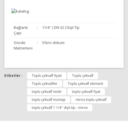
Bağlantı
:
11/4'' ( DN 32 ) Dişli Tip
Çapı
Gövde
:
Sfero döküm
Malzemesi
Bu ürünün fiyat bilgisi, resim, ürün açıklamalarında ve
diğer konularda yetersiz gördüğünüz noktaları öneri
Etiketler :
Toplu çekvalf fiyati
Toplu çekvalf
Bu ürüne ilk yorumu siz yapın!
formunu kullanarak tarafımıza iletebilirsiniz.
Görüş ve önerileriniz için teşekkür ederiz.
Toplu çekvalfler
Toplu çekvalf element
toplu çekvalf nedir
toplu çekvalf fiyat
Yorum Yap
Ürün resmi kalitesiz, bozuk veya görüntülenemiyor.
toplu çekvalf montajı
mirox toplu çekvalf
Ürün açıklamasında eksik bilgiler bulunuyor.
toplu çekvalf 1 1/4'' dişli tip - mirox
Ürün bilgilerinde hatalar bulunuyor.
Ürün fiyatı diğer sitelerden daha pahalı.