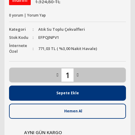
indirim
1.324,80 TL
0 yorum | Yorum Yap
Kategori
Atık Su Toplu Çekvalfleri
Stok Kodu
EFPQJNPV1
İnternete
771,03 TL ( %3,00 Nakit Havale)
Özel
Sepete Ekle
Hemen Al
AYNI GÜN KARGO