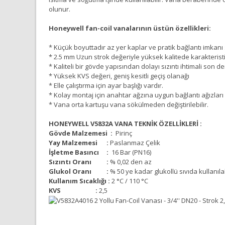
olunur.
Honeywell fan-coil vanalarının üstün özellikleri:
* Küçük boyuttadır az yer kaplar ve pratik bağlantı imkanı
* 2.5 mm Uzun strok değeriyle yüksek kalitede karakterist
* Kaliteli bir gövde yapısından dolayı sızıntı ihtimali son 
* Yüksek KVS değeri, geniş kesitli geçiş olanağı
* Elle çalıştırma için ayar başlığı vardır.
* Kolay montaj için anahtar ağzına uygun bağlantı ağızları
* Vana orta kartuşu vana sökülmeden değiştirilebilir.
HONEYWELL V5832A VANA TEKNİK ÖZELLİKLERİ :
Gövde Malzemesi :
Pirinç
Yay Malzemesi :
Paslanmaz Çelik
İşletme Basıncı :
16 Bar (PN16)
Sızıntı Oranı :
% 0,02 den az
Glukol Oranı :
% 50 ye kadar glukollü sıvıda kullanılab
Kullanım Sıcaklığı :
2 °C / 110 °C
KVS :
2,5