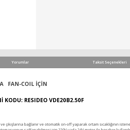
Yorumlar
Taksit Seçenekleri
NA FAN-COIL İÇİN
İ KODU: RESIDEO VDE20B2.50F
iş ve çıkışlarına bağlanır ve otomatik on-off yaparak ortam sıcaklığının isten
 otomasyonun sağlanabilmesi için 220V yada 24V motor ile beraber kullanıl