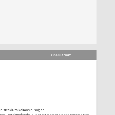
Önerileriniz
en sıcaklıkta kalmasını sağlar.
ması gerekmektedir. Ayrıca bu motoru sipariş etmeniz rica