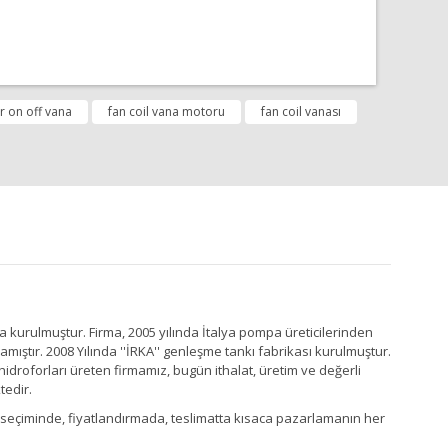
fımıza iletebilirsiniz.
er on off vana
fan coil vana motoru
fan coil vanası
a kurulmuştur. Firma, 2005 yılında İtalya pompa üreticilerinden
ştır. 2008 Yılında ''İRKA'' genleşme tankı fabrikası kurulmuştur.
idroforları üreten firmamız, bugün ithalat, üretim ve değerli
tedir.
Ürün seçiminde, fiyatlandırmada, teslimatta kısaca pazarlamanın her