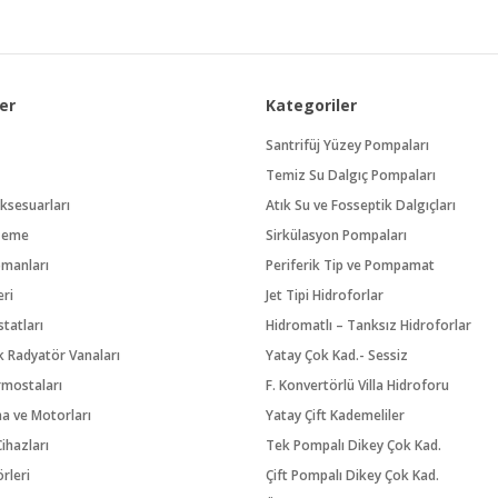
er
Kategoriler
Santrifüj Yüzey Pompaları
Temiz Su Dalgıç Pompaları
ksesuarları
Atık Su ve Fosseptik Dalgıçları
zeme
Sirkülasyon Pompaları
pmanları
Periferik Tip ve Pompamat
eri
Jet Tipi Hidroforlar
tatları
Hidromatlı – Tanksız Hidroforlar
 Radyatör Vanaları
Yatay Çok Kad.- Sessiz
rmostaları
F. Konvertörlü Villa Hidroforu
na ve Motorları
Yatay Çift Kademeliler
ihazları
Tek Pompalı Dikey Çok Kad.
örleri
Çift Pompalı Dikey Çok Kad.