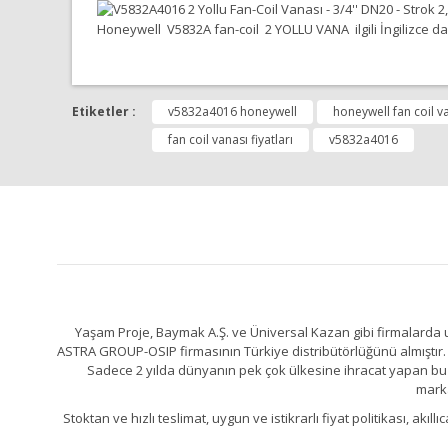
Honeywell V5832A fan-coil 2 YOLLU VANA ilgili İngilizce dah
Bu ürünün fiyat bilgisi, resim, ürün açıklamalarında ve 
Görüş ve önerileriniz için teşekkür ederiz.
Etiketler :
v5832a4016 honeywell
honeywell fan coil v
fan coil vanası fiyatları
v5832a4016
Ürün resmi kalitesiz, bozuk veya görüntülenemiyor.
Ürün açıklamasında eksik bilgiler bulunuyor.
Ürün bilgilerinde hatalar bulunuyor.
Ürün fiyatı diğer sitelerden daha pahalı.
Bu ürüne benzer farklı alternatifler olmalı.
Yaşam Proje, Baymak A.Ş. ve Üniversal Kazan gibi firmalarda uz
ASTRA GROUP-OSIP firmasının Türkiye distribütörlüğünü almıştır. 
Sadece 2 yılda dünyanın pek çok ülkesine ihracat yapan bu fa
marka
Stoktan ve hızlı teslimat, uygun ve istikrarlı fiyat politikası, a