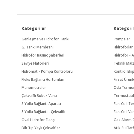
Kategoriler
Kategoril
Genleşme ve Hidrofor Tankı
Pompalar
G. Tankı Membranı
Hidroforlar
Hidrofor Basınç Şalterleri
Hidrofor - A
Seviye Flatörleri
Teknik Mal
Hidromat - Pompa Kontrolörü
Kontrol Eki
Fleks Bağlantı Hortumları
Fırsat Ürünl
Manometreler
Oda Termos
Çekvalfli Robex Vana
Termostatik
5 Yollu Bağlantı Aparatı
Fan-Coil Te
5 Yollu Bağlantı - Çekvalfli
Fan-Coil Va
Oval Hidrofor Flanşı
Gaz Alarm C
Dik Tip Yaylı Çekvalfler
Atık Su Flat