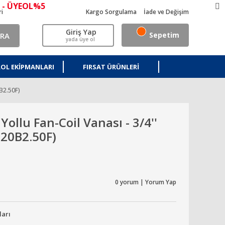
 - ÜYEOL%5
ri
Kargo Sorgulama
İade ve Değişim
Giriş Yap
Sepetim
RA
yada üye ol
OL EKIPMANLARI
FIRSAT ÜRÜNLERI
B2.50F)
llu Fan-Coil Vanası - 3/4''
E20B2.50F)
0 yorum | Yorum Yap
ları