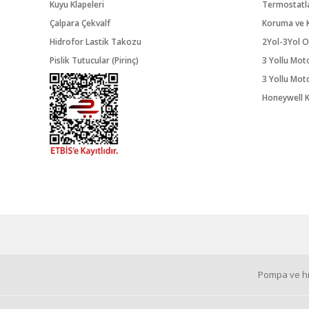
Kuyu Klapeleri
Termostatl
Çalpara Çekvalf
Koruma ve K
Hidrofor Lastik Takozu
2Yol-3Yol O
Pislik Tutucular (Pirinç)
3 Yollu Mot
3 Yollu Mot
Honeywell K
Pompa ve hid