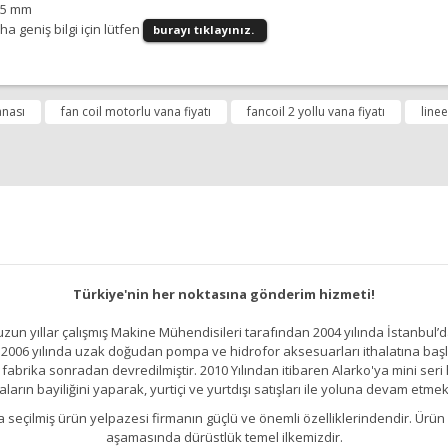
a geniş bilgi için lütfen
burayı tıklayınız.
diğer konularda yetersiz gördüğünüz noktaları öneri formunu kullanarak tara
anası
fan coil motorlu vana fiyatı
fancoil 2 yollu vana fiyatı
line
Bu ürüne ilk yorumu siz yapın!
Yorum Yap
Türkiye'nin her noktasına gönderim hizmeti!
un yıllar çalışmış Makine Mühendisileri tarafından 2004 yılında İstanbul’d
2006 yılında uzak doğudan pompa ve hidrofor aksesuarları ithalatına başlamı
brika sonradan devredilmiştir. 2010 Yılından itibaren Alarko'ya mini seri h
ların bayiliğini yaparak, yurtiçi ve yurtdışı satışları ile yoluna devam etmek
Gönder
kıllıca seçilmiş ürün yelpazesi firmanın güçlü ve önemli özelliklerindendir. 
aşamasında dürüstlük temel ilkemizdir.