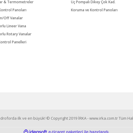
ar & Termometreler
Üç Pompalı Dikey Çok Kad.
ontrol Panoları
Koruma ve Kontrol Panoları
n/Off Vanalar
orlu Lineer Vana
orlu Rotary Vanalar
ontrol Panelleri
roforda ilk ve en büyük! © Copyright 2019 İRKA - www.irka.com.tr Tüm Hakl
ile
ideasoft
e-