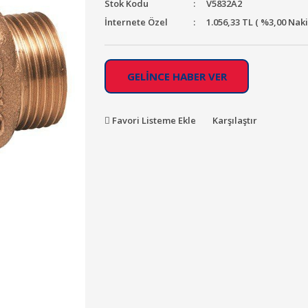
Stok Kodu
V5832A2
İnternete Özel
1.056,33 TL ( %3,00 Nak
GELİNCE HABER VER
Favori Listeme Ekle
Karşılaştır