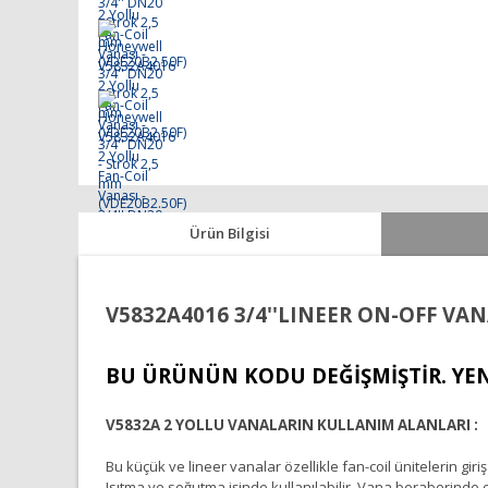
Ürün Bilgisi
V5832A4016 3/4''LINEER ON-OFF VA
BU ÜRÜNÜN KODU DEĞİŞMİŞTİR. YEN
V5832A 2 YOLLU VANALARIN KULLANIM ALANLARI :
Bu küçük ve lineer vanalar özellikle fan-coil ünitelerin gir
Isıtma ve soğutma işinde kullanılabilir. Vana beraberinde