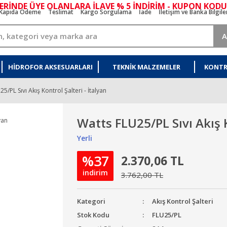
ERİNDE ÜYE OLANLARA İLAVE % 5 İNDİRİM - KUPON KODU
Kapıda Ödeme
Teslimat
Kargo Sorgulama
İade
İletişim ve Banka Bilgile
A
HIDROFOR AKSESUARLARI
TEKNIK MALZEMELER
KONTR
5/PL Sıvı Akış Kontrol Şalteri - İtalyan
Watts FLU25/PL Sıvı Akış K
Yerli
%37
2.370,06 TL
indirim
3.762,00 TL
Kategori
Akış Kontrol Şalteri
Stok Kodu
FLU25/PL