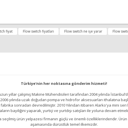
diğer konularda yetersiz gördüğünüz noktaları öneri formunu kullanarak tara
tch fiyat
Flow switch fiyatları
Flow switch ne işe yarar
Flow swit
Bu ürüne ilk yorumu siz yapın!
Yorum Yap
Türkiye'nin her noktasına gönderim hizmeti!
un yıllar çalışmış Makine Mühendisileri tarafından 2004 yılında İstanbul’d
2006 yılında uzak doğudan pompa ve hidrofor aksesuarları ithalatına başlamı
brika sonradan devredilmiştir. 2010 Yılından itibaren Alarko'ya mini seri h
ların bayiliğini yaparak, yurtiçi ve yurtdışı satışları ile yoluna devam etmek
Gönder
kıllıca seçilmiş ürün yelpazesi firmanın güçlü ve önemli özelliklerindendir. 
aşamasında dürüstlük temel ilkemizdir.