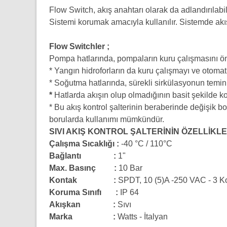
Flow Switch, akış anahtarı olarak da adlandırılabili
Sistemi korumak amacıyla kullanılır. Sistemde akış
Flow Switchler ;
Pompa hatlarında, pompaların kuru çalışmasını ö
* Yangın hidroforların da kuru çalışmayı ve otomati
* Soğutma hatlarında, sürekli sirkülasyonun temin
*
Hatlarda akışın olup olmadığının basit şekilde ko
* Bu akış kontrol şalterinin beraberinde değişik bo
borularda kullanımı mümkündür.
SIVI AKIŞ KONTROL ŞALTERİNİN ÖZELLİKLE
Çalışma Sıcaklığı :
-40 °C / 110°C
Bağlantı :
1"
Max. Basınç :
10 Bar
Kontak :
SPDT, 10 (5)A -250 VAC - 3 Kon
Koruma Sınıfı :
IP 64
Akışkan :
Sıvı
Marka :
Watts - İtalyan