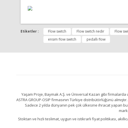
Bu ürünün fiyat bilgisi, resim, ürün açıklamalarında ve 
Görüş ve önerileriniz için teşekkür ederiz.
Etiketler :
Flow switch
Flow switch nedir
Flow swi
ensim flow switch
pedallı flow
Ürün resmi kalitesiz, bozuk veya görüntülenemiyor.
Ürün açıklamasında eksik bilgiler bulunuyor.
Ürün bilgilerinde hatalar bulunuyor.
Ürün fiyatı diğer sitelerden daha pahalı.
Bu ürüne benzer farklı alternatifler olmalı.
Yaşam Proje, Baymak A.Ş. ve Üniversal Kazan gibi firmalarda uz
ASTRA GROUP-OSIP firmasının Türkiye distribütörlüğünü almıştır. 
Sadece 2 yılda dünyanın pek çok ülkesine ihracat yapan bu fa
marka
Stoktan ve hızlı teslimat, uygun ve istikrarlı fiyat politikası, a