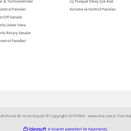
ar & Termometreler
Üç Pompalı Dikey Çok Kad.
ontrol Panoları
Koruma ve Kontrol Panoları
n/Off Vanalar
orlu Lineer Vana
orlu Rotary Vanalar
ontrol Panelleri
roforda ilk ve en büyük! © Copyright 2019 İRKA - www.irka.com.tr Tüm Hakl
ile
ideasoft
e-