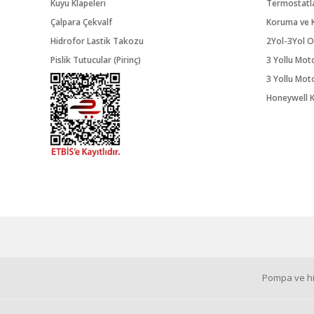
Kuyu Klapeleri
Termostatl
Çalpara Çekvalf
Koruma ve K
Hidrofor Lastik Takozu
2Yol-3Yol O
Pislik Tutucular (Pirinç)
3 Yollu Mot
3 Yollu Mot
Honeywell K
Pompa ve hid