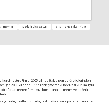
fımıza iletebilirsiniz.
ch montajı
pedallı akış şalteri
ensim akış şalteri fiyat
a kurulmuştur. Firma, 2005 yılında İtalya pompa üreticilerinden
ştır. 2008 Yılında ''İRKA'' genleşme tankı fabrikası kurulmuştur.
idroforları üreten firmamız, bugün ithalat, üretim ve değerli
tedir.
Ürün seçiminde, fiyatlandırmada, teslimatta kısaca pazarlamanın her