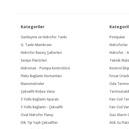
Kategoriler
Kategoril
Genleşme ve Hidrofor Tankı
Pompalar
G. Tankı Membranı
Hidroforlar
Hidrofor Basınç Şalterleri
Hidrofor - A
Seviye Flatörleri
Teknik Mal
Hidromat - Pompa Kontrolörü
Kontrol Eki
Fleks Bağlantı Hortumları
Fırsat Ürünl
Manometreler
Oda Termos
Çekvalfli Robex Vana
Termostatik
5 Yollu Bağlantı Aparatı
Fan-Coil Te
5 Yollu Bağlantı - Çekvalfli
Fan-Coil Va
Oval Hidrofor Flanşı
Gaz Alarm C
Dik Tip Yaylı Çekvalfler
Atık Su Flat