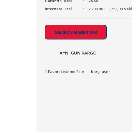
Garanti Süresi
24 Ay
İnternete Özel
2.298,96 TL ( %3,00 Nak
GELİNCE HABER VER
AYNI GÜN KARGO
Favori Listeme Ekle
Karşılaştır