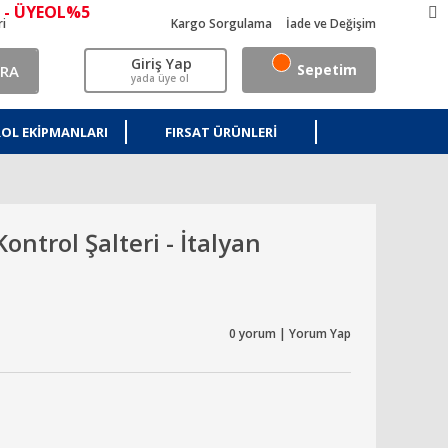
 - ÜYEOL%5
ri
Kargo Sorgulama
İade ve Değişim
Giriş Yap
Sepetim
RA
yada üye ol
OL EKIPMANLARI
FIRSAT ÜRÜNLERI
ontrol Şalteri - İtalyan
0 yorum | Yorum Yap