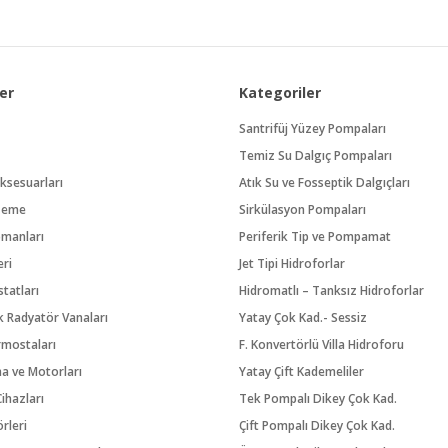
er
Kategoriler
Santrifüj Yüzey Pompaları
Temiz Su Dalgıç Pompaları
ksesuarları
Atık Su ve Fosseptik Dalgıçları
zeme
Sirkülasyon Pompaları
pmanları
Periferik Tip ve Pompamat
eri
Jet Tipi Hidroforlar
tatları
Hidromatlı – Tanksız Hidroforlar
 Radyatör Vanaları
Yatay Çok Kad.- Sessiz
rmostaları
F. Konvertörlü Villa Hidroforu
na ve Motorları
Yatay Çift Kademeliler
ihazları
Tek Pompalı Dikey Çok Kad.
örleri
Çift Pompalı Dikey Çok Kad.