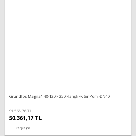
Grundfos Magna1 40-120 F 250 Flanşlı FK Sir.Pom.-DN40
91.565,76 TL
50.361,17 TL
Karşılaştır