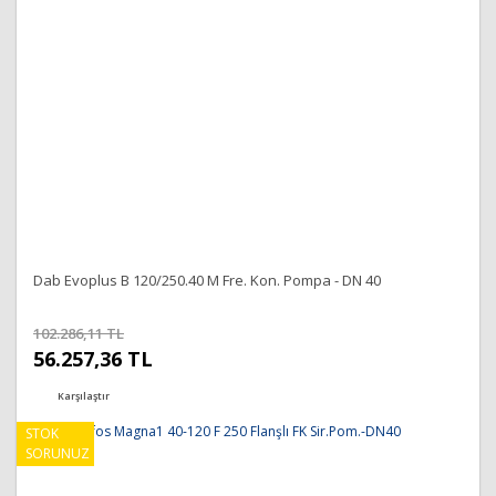
Bu ürüne benzer farklı alternatifler olmalı.
Gönder
Dab Evoplus B 120/250.40 M Fre. Kon. Pompa - DN 40
102.286,11 TL
56.257,36 TL
Karşılaştır
STOK
SORUNUZ