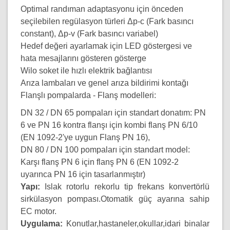
Optimal randıman adaptasyonu için önceden
seçilebilen regülasyon türleri Δp-c (Fark basıncı
constant), Δp-v (Fark basıncı variabel)
Hedef değeri ayarlamak için LED göstergesi ve
hata mesajlarını gösteren gösterge
Wilo soket ile hızlı elektrik bağlantısı
Arıza lambaları ve genel arıza bildirimi kontağı
Flanşlı pompalarda - Flanş modelleri:
DN 32 / DN 65 pompaları için standart donatım: PN
6 ve PN 16 kontra flanşı için kombi flanş PN 6/10
(EN 1092-2'ye uygun Flanş PN 16),
DN 80 / DN 100 pompaları için standart model:
Karşı flanş PN 6 için flanş PN 6 (EN 1092-2
uyarınca PN 16 için tasarlanmıştır)
Yapı:
Islak rotorlu rekorlu tip frekans konvertörlü
sirkülasyon pompası.Otomatik güç ayarına sahip
EC motor.
Uygulama:
Konutlar,hastaneler,okullar,idari binalar