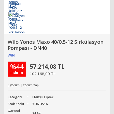
Wilo Yonos Maxo 40/0,5-12 Sirkülasyon
Pompası - DN40
Wilo
%44
57.214,08 TL
indirim
102.168,00 TL
0 yorum | Yorum Yap
Kategori
Flanşlı Tipler
Stok Kodu
YONOS16
Garanti
24 Ay