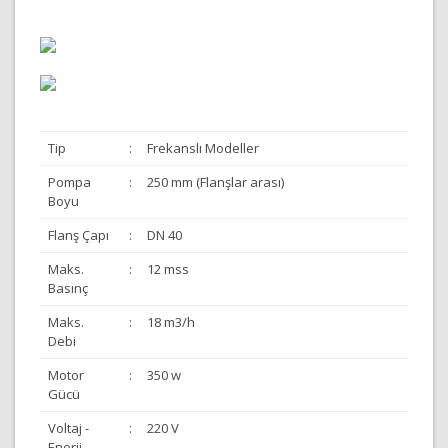
Tip
:
Frekanslı Modeller
Pompa
:
250 mm (Flanşlar arası)
Boyu
Flanş Çapı
:
DN 40
Maks.
:
12 mss
Basınç
Maks.
:
18 m3/h
Debi
Motor
:
350 w
Gücü
Voltaj -
:
220 V
Enerji