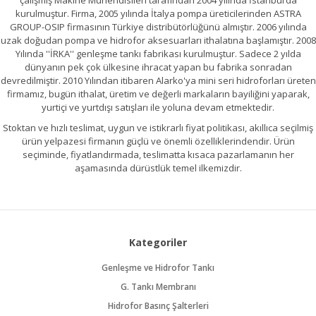
çalışmış Makine Mühendisileri tarafından 2004 yılında İstanbul’da
kurulmuştur. Firma, 2005 yılında İtalya pompa üreticilerinden ASTRA
GROUP-OSIP firmasının Türkiye distribütörlüğünü almıştır. 2006 yılında
uzak doğudan pompa ve hidrofor aksesuarları ithalatına başlamıştır. 2008
Yılında ''İRKA'' genleşme tankı fabrikası kurulmuştur. Sadece 2 yılda
dünyanın pek çok ülkesine ihracat yapan bu fabrika sonradan
devredilmiştir. 2010 Yılından itibaren Alarko'ya mini seri hidroforları üreten
firmamız, bugün ithalat, üretim ve değerli markaların bayiliğini yaparak,
yurtiçi ve yurtdışı satışları ile yoluna devam etmektedir.
Stoktan ve hızlı teslimat, uygun ve istikrarlı fiyat politikası, akıllıca seçilmiş
ürün yelpazesi firmanın güçlü ve önemli özelliklerindendir. Ürün
seçiminde, fiyatlandırmada, teslimatta kısaca pazarlamanın her
aşamasında dürüstlük temel ilkemizdir.
Kategoriler
Genleşme ve Hidrofor Tankı
G. Tankı Membranı
Hidrofor Basınç Şalterleri