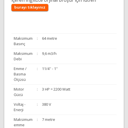
içeren İngilizce orjinal broşür için lütfen
burayı tıklayınız
Maksimum
:
64 metre
Basınç
Maksimum
:
9,6 m3/h
Debi
Emme /
:
11/4'' - 1''
Basma
Ölçüsü
Motor
:
3 HP = 2200 Watt
Gücü
Voltaj -
:
380 V
Enerji
Maksimum
:
7 metre
emme