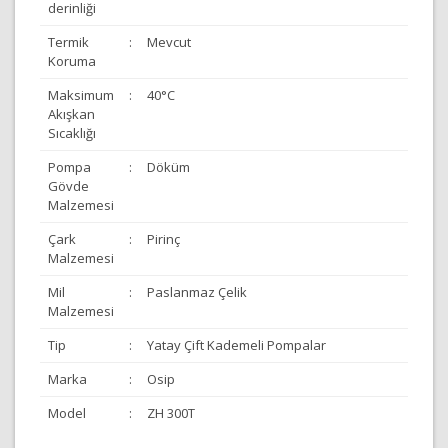
derinliği
Termik
:
Mevcut
Koruma
Maksimum
:
40°C
Akışkan
Sıcaklığı
Pompa
:
Döküm
Gövde
Malzemesi
Çark
:
Pirinç
Malzemesi
Mil
:
Paslanmaz Çelik
Malzemesi
Tip
:
Yatay Çift Kademeli Pompalar
Marka
:
Osip
Model
:
ZH 300T