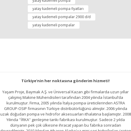
yatay kademeli pompa
yatay kademeli pompa fiyatları
yatay kademeli pompalar 2900 d/d
yatay kademeli pompalar
Türkiye'nin her noktasına gönderim hizmeti!
Yaşam Proje, Baymak A.Ş. ve Üniversal Kazan gibi firmalarda uzun yıllar
çalışmış Makine Mühendisileri tarafından 2004 yılında İstanbul’da
kurulmuştur. Firma, 2005 yılında İtalya pompa üreticilerinden ASTRA
GROUP-OSIP firmasının Türkiye distribütörlüğünü almıştır. 2006 yılında
uzak doğudan pompa ve hidrofor aksesuarları ithalatına başlamıştır. 2008
Yılında ''İRKA'' genleşme tankı fabrikası kurulmuştur. Sadece 2 yılda
dünyanın pek çok ülkesine ihracat yapan bu fabrika sonradan
devredilmiştir. 2010 Yılından itibaren Alarko'ya mini seri hidroforları üreten