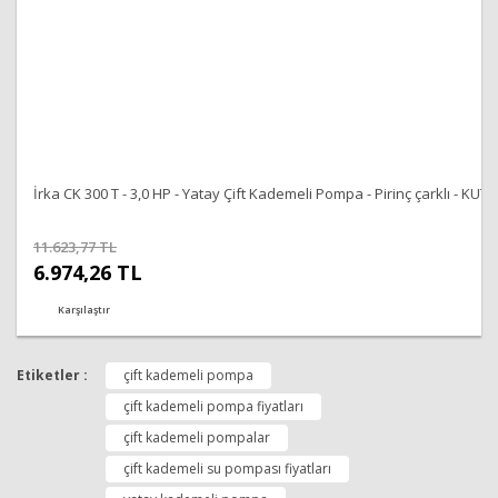
İrka CK 300 T - 3,0 HP - Yatay Çift Kademeli Pompa - Pirinç çarklı - KU
11.623,77 TL
6.974,26 TL
Karşılaştır
Etiketler :
çift kademeli pompa
çift kademeli pompa fiyatları
çift kademeli pompalar
çift kademeli su pompası fiyatları