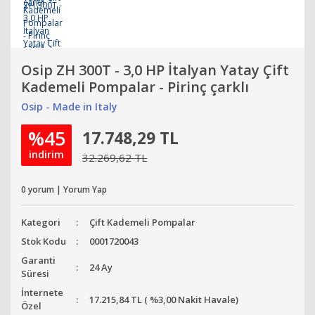
Osip ZH 300T - 3,0 HP İtalyan Yatay Çift
Kademeli Pompalar - Pirinç çarklı
Osip - Made in Italy
%45
17.748,29 TL
indirim
32.269,62 TL
0 yorum | Yorum Yap
Kategori
Çift Kademeli Pompalar
Stok Kodu
0001720043
Garanti
24 Ay
Süresi
İnternete
17.215,84 TL ( %3,00 Nakit Havale)
Özel