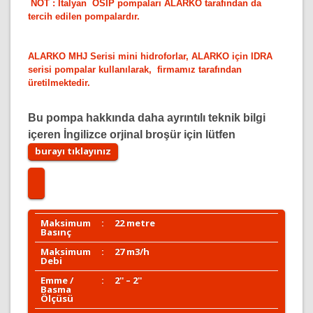
NOT : İtalyan OSIP pompaları ALARKO tarafından da
tercih edilen pompalardır.
ALARKO MHJ Serisi mini hidroforlar, ALARKO için IDRA
serisi pompalar kullanılarak, firmamız tarafından
üretilmektedir.
Bu pompa hakkında daha ayrıntılı teknik bilgi
içeren İngilizce orjinal broşür için lütfen
burayı tıklayınız
Maksimum
:
22 metre
Basınç
Maksimum
:
27 m3/h
Debi
Emme /
:
2'' – 2''
Basma
Ölçüsü