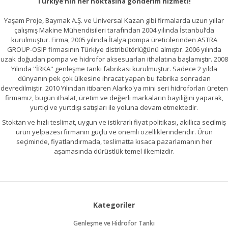
Türkiye'nin her noktasına gönderim hizmeti!
Yaşam Proje, Baymak A.Ş. ve Üniversal Kazan gibi firmalarda uzun yıllar
çalışmış Makine Mühendisileri tarafından 2004 yılında İstanbul’da
kurulmuştur. Firma, 2005 yılında İtalya pompa üreticilerinden ASTRA
GROUP-OSIP firmasının Türkiye distribütörlüğünü almıştır. 2006 yılında
uzak doğudan pompa ve hidrofor aksesuarları ithalatına başlamıştır. 2008
Yılında ''İRKA'' genleşme tankı fabrikası kurulmuştur. Sadece 2 yılda
dünyanın pek çok ülkesine ihracat yapan bu fabrika sonradan
devredilmiştir. 2010 Yılından itibaren Alarko'ya mini seri hidroforları üreten
firmamız, bugün ithalat, üretim ve değerli markaların bayiliğini yaparak,
yurtiçi ve yurtdışı satışları ile yoluna devam etmektedir.
Stoktan ve hızlı teslimat, uygun ve istikrarlı fiyat politikası, akıllıca seçilmiş
ürün yelpazesi firmanın güçlü ve önemli özelliklerindendir. Ürün
seçiminde, fiyatlandırmada, teslimatta kısaca pazarlamanın her
aşamasında dürüstlük temel ilkemizdir.
Kategoriler
Genleşme ve Hidrofor Tankı