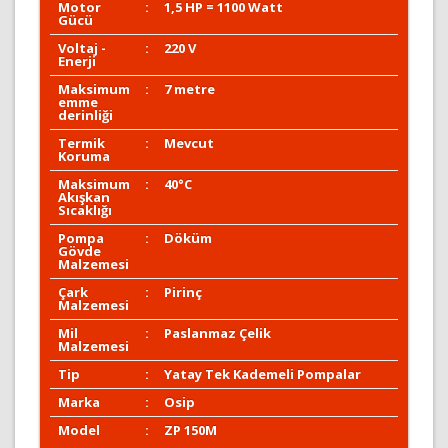
Motor
:
1,5 HP = 1100 Watt
Gücü
Voltaj -
:
220 V
Enerji
Maksimum
:
7 metre
emme
derinliği
Termik
:
Mevcut
Koruma
Maksimum
:
40°C
Akışkan
Sıcaklığı
Pompa
:
Döküm
Gövde
Malzemesi
Çark
:
Pirinç
Malzemesi
Mil
:
Paslanmaz Çelik
Malzemesi
Tip
:
Yatay Tek Kademeli Pompalar
Marka
:
Osip
Model
:
ZP 150M