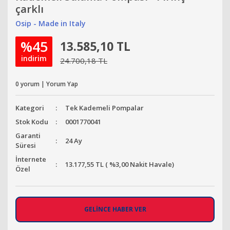
çarklı
Osip - Made in Italy
%45
13.585,10 TL
indirim
24.700,18 TL
0 yorum | Yorum Yap
Kategori
Tek Kademeli Pompalar
Stok Kodu
0001770041
Garanti
24 Ay
Süresi
İnternete
13.177,55 TL ( %3,00 Nakit Havale)
Özel
GELİNCE HABER VER