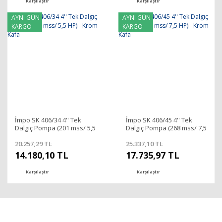
Karşılaştır
Karşılaştır
AYNI GÜN
AYNI GÜN
KARGO
KARGO
İmpo SK 406/34 4'' Tek
İmpo SK 406/45 4'' Tek
Dalgıç Pompa (201 mss/ 5,5
Dalgıç Pompa (268 mss/ 7,5
HP) - Krom Kafa
HP) - Krom Kafa
20.257,29 TL
25.337,10 TL
14.180,10 TL
17.735,97 TL
Karşılaştır
Karşılaştır