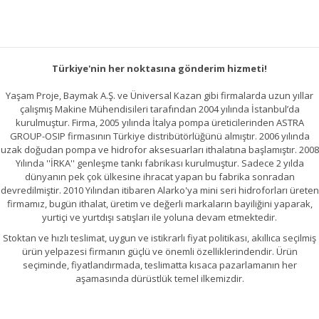
Türkiye'nin her noktasına gönderim hizmeti!
Yaşam Proje, Baymak A.Ş. ve Üniversal Kazan gibi firmalarda uzun yıllar
çalışmış Makine Mühendisileri tarafından 2004 yılında İstanbul’da
kurulmuştur. Firma, 2005 yılında İtalya pompa üreticilerinden ASTRA
GROUP-OSIP firmasının Türkiye distribütörlüğünü almıştır. 2006 yılında
uzak doğudan pompa ve hidrofor aksesuarları ithalatına başlamıştır. 2008
Yılında ''İRKA'' genleşme tankı fabrikası kurulmuştur. Sadece 2 yılda
dünyanın pek çok ülkesine ihracat yapan bu fabrika sonradan
devredilmiştir. 2010 Yılından itibaren Alarko'ya mini seri hidroforları üreten
firmamız, bugün ithalat, üretim ve değerli markaların bayiliğini yaparak,
yurtiçi ve yurtdışı satışları ile yoluna devam etmektedir.
Stoktan ve hızlı teslimat, uygun ve istikrarlı fiyat politikası, akıllıca seçilmiş
ürün yelpazesi firmanın güçlü ve önemli özelliklerindendir. Ürün
seçiminde, fiyatlandırmada, teslimatta kısaca pazarlamanın her
aşamasında dürüstlük temel ilkemizdir.