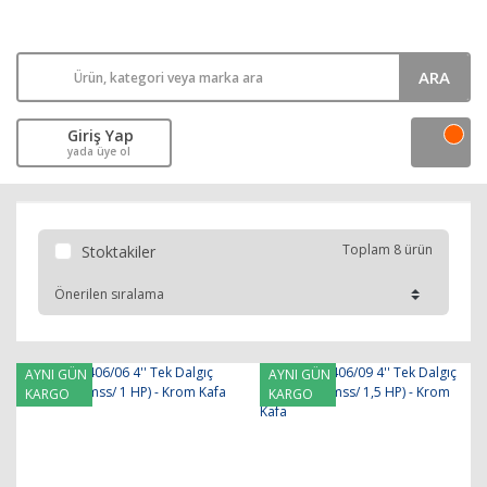
ARA
Giriş Yap
yada üye ol
Toplam 8 ürün
Stoktakiler
AYNI GÜN
AYNI GÜN
KARGO
KARGO