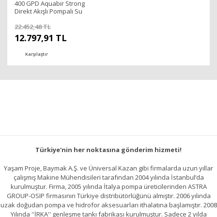
400 GPD Aquabir Strong
Direkt Akışlı Pompalı Su
Arıtma Cihazı - 70301010
22.452,48 TL
12.797,91 TL
Karşılaştır
Türkiye'nin her noktasına gönderim hizmeti!
Yaşam Proje, Baymak A.Ş. ve Üniversal Kazan gibi firmalarda uzun yıllar
çalışmış Makine Mühendisileri tarafından 2004 yılında İstanbul’da
kurulmuştur. Firma, 2005 yılında İtalya pompa üreticilerinden ASTRA
GROUP-OSIP firmasının Türkiye distribütörlüğünü almıştır. 2006 yılında
uzak doğudan pompa ve hidrofor aksesuarları ithalatına başlamıştır. 2008
Yılında ''İRKA'' genleşme tankı fabrikası kurulmuştur. Sadece 2 yılda