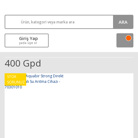
ARA
Giriş Yap
yada üye ol
400 Gpd
STOK
SORUNUZ