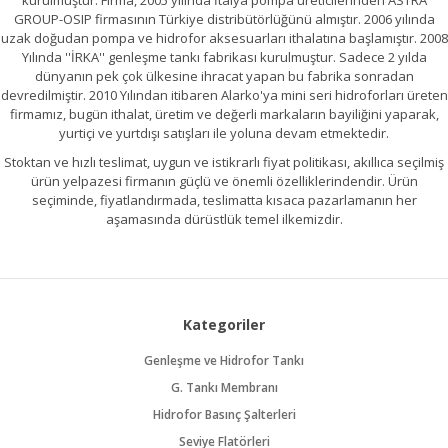
kurulmuştur. Firma, 2005 yılında İtalya pompa üreticilerinden ASTRA
GROUP-OSIP firmasının Türkiye distribütörlüğünü almıştır. 2006 yılında
uzak doğudan pompa ve hidrofor aksesuarları ithalatına başlamıştır. 2008
Yılında ''İRKA'' genleşme tankı fabrikası kurulmuştur. Sadece 2 yılda
dünyanın pek çok ülkesine ihracat yapan bu fabrika sonradan
devredilmiştir. 2010 Yılından itibaren Alarko'ya mini seri hidroforları üreten
firmamız, bugün ithalat, üretim ve değerli markaların bayiliğini yaparak,
yurtiçi ve yurtdışı satışları ile yoluna devam etmektedir.
Stoktan ve hızlı teslimat, uygun ve istikrarlı fiyat politikası, akıllıca seçilmiş
ürün yelpazesi firmanın güçlü ve önemli özelliklerindendir. Ürün
seçiminde, fiyatlandırmada, teslimatta kısaca pazarlamanın her
aşamasında dürüstlük temel ilkemizdir.
Kategoriler
Genleşme ve Hidrofor Tankı
G. Tankı Membranı
Hidrofor Basınç Şalterleri
Seviye Flatörleri