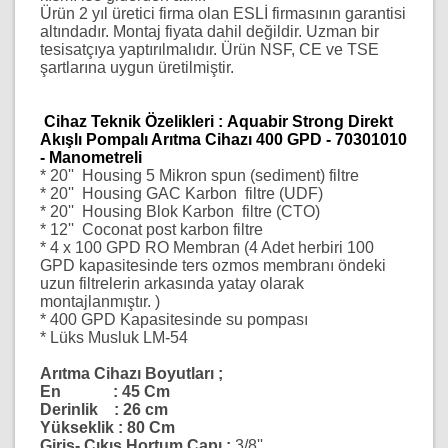
Ürün 2 yıl üretici firma olan ESLİ firmasının garantisi
altındadır. Montaj fiyata dahil değildir. Uzman bir
tesisatçıya yaptırılmalıdır. Ürün NSF, CE ve TSE
şartlarına uygun üretilmiştir.
Cihaz Teknik Özelikleri :
Aquabir Strong Direkt
Akışlı Pompalı Arıtma Cihazı 400 GPD - 70301010
- Manometreli
* 20'' Housing 5 Mikron spun (sediment) filtre
* 20'' Housing GAC Karbon filtre (UDF)
* 20'' Housing Blok Karbon filtre (CTO)
* 12'' Coconat post karbon filtre
* 4 x 100 GPD RO Membran (4 Adet herbiri 100
GPD kapasitesinde ters ozmos membranı öndeki
uzun filtrelerin arkasında yatay olarak
montajlanmıştır. )
* 400 GPD Kapasitesinde su pompası
* Lüks Musluk LM-54
Arıtma Cihazı Boyutları ;
En : 45 Cm
Derinlik : 26 cm
Yükseklik : 80 Cm
Giriş- Çıkış Hortum Çapı :
3/8''