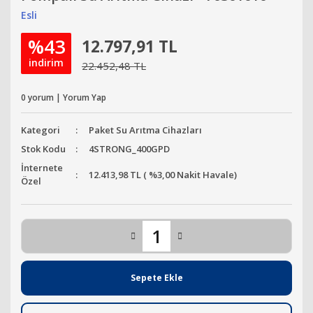
Esli
%43
12.797,91 TL
indirim
22.452,48 TL
0 yorum | Yorum Yap
Kategori
Paket Su Arıtma Cihazları
Stok Kodu
4STRONG_400GPD
İnternete
12.413,98 TL ( %3,00 Nakit Havale)
Özel
Sepete Ekle