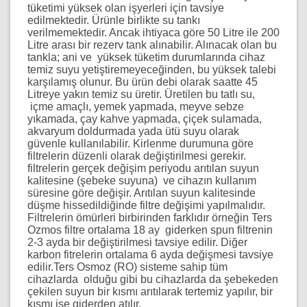
tüketimi yüksek olan işyerleri için tavsiye
edilmektedir. Ürünle birlikte su tankı
verilmemektedir. Ancak ihtiyaca göre 50 Litre ile 200
Litre arası bir rezerv tank alınabilir. Alınacak olan bu
tankla; ani ve yüksek tüketim durumlarında cihaz
temiz suyu yetiştiremeyeceğinden, bu yüksek talebi
karşılamış olunur. Bu ürün debi olarak saatte 45
Litreye yakın temiz su üretir.
Üretilen bu tatlı su,
içme amaçlı, yemek yapmada, meyve sebze
yıkamada, çay kahve yapmada, çiçek sulamada,
akvaryum doldurmada yada ütü suyu olarak
güvenle kullanılabilir.
Kirlenme durumuna göre
filtrelerin düzenli olarak değiştirilmesi gerekir.
filtrelerin gerçek değişim periyodu arıtılan suyun
kalitesine (şebeke suyuna) ve cihazın kullanım
süresine göre değişir. Arıtılan suyun kalitesinde
düşme hissedildiğinde filtre değişimi yapılmalıdır.
Filtrelerin ömürleri birbirinden farklıdır örneğin Ters
Ozmos filtre ortalama 18 ay giderken spun filtrenin
2-3 ayda bir değiştirilmesi tavsiye edilir. Diğer
karbon fitrelerin ortalama 6 ayda değişmesi tavsiye
edilir.
Ters Osmoz (RO) sisteme sahip tüm
cihazlarda olduğu gibi bu cihazlarda da şebekeden
çekilen suyun bir kısmı arıtılarak tertemiz yapılır, bir
kısmı ise giderden atılır.