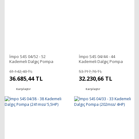
İmpo S4S 04/52 - 52
İmpo S4S 04/44 - 44
Kademeli Dalgıç Pompa
Kademeli Dalgıç Pompa
(324mss/ 7,5HP)
(280mss/ 5,5HP)
61.142,40 TL
53.717,76 TL
36.685,44 TL
32.230,66 TL
Karşılaştır
Karşılaştır