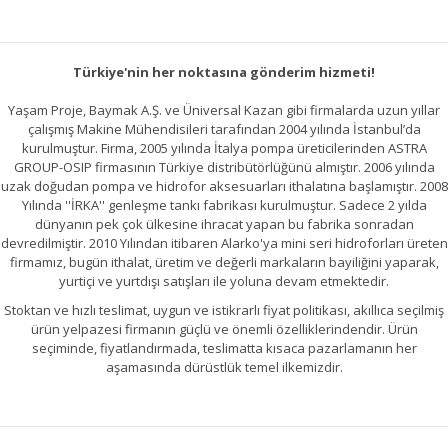
Türkiye'nin her noktasına gönderim hizmeti!
Yaşam Proje, Baymak A.Ş. ve Üniversal Kazan gibi firmalarda uzun yıllar
çalışmış Makine Mühendisileri tarafından 2004 yılında İstanbul’da
kurulmuştur. Firma, 2005 yılında İtalya pompa üreticilerinden ASTRA
GROUP-OSIP firmasının Türkiye distribütörlüğünü almıştır. 2006 yılında
uzak doğudan pompa ve hidrofor aksesuarları ithalatına başlamıştır. 2008
Yılında ''İRKA'' genleşme tankı fabrikası kurulmuştur. Sadece 2 yılda
dünyanın pek çok ülkesine ihracat yapan bu fabrika sonradan
devredilmiştir. 2010 Yılından itibaren Alarko'ya mini seri hidroforları üreten
firmamız, bugün ithalat, üretim ve değerli markaların bayiliğini yaparak,
yurtiçi ve yurtdışı satışları ile yoluna devam etmektedir.
Stoktan ve hızlı teslimat, uygun ve istikrarlı fiyat politikası, akıllıca seçilmiş
ürün yelpazesi firmanın güçlü ve önemli özelliklerindendir. Ürün
seçiminde, fiyatlandırmada, teslimatta kısaca pazarlamanın her
aşamasında dürüstlük temel ilkemizdir.