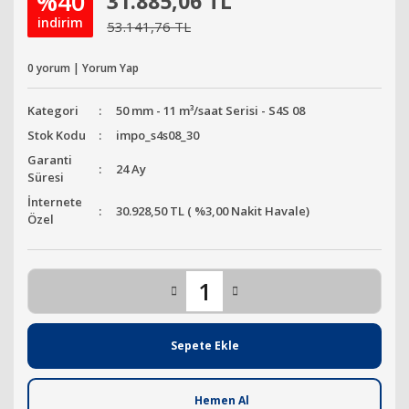
%40
31.885,06 TL
indirim
53.141,76 TL
0 yorum | Yorum Yap
Kategori
50 mm - 11 m³/saat Serisi - S4S 08
Stok Kodu
impo_s4s08_30
Garanti
24 Ay
Süresi
İnternete
30.928,50 TL ( %3,00 Nakit Havale)
Özel
Sepete Ekle
Hemen Al