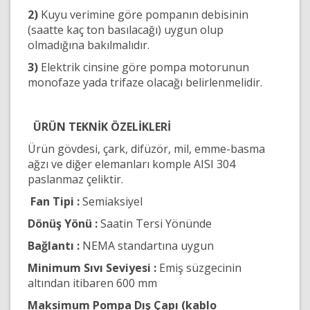
2)
Kuyu
v
erimine göre pompanın debisinin
(saatte kaç ton basılacağı) uygun olup
olmadığına bakılmalıdır.
3)
Elektrik cinsine göre pompa motorunun
monofaze yada trifaze olacağı belirlenmelidir.
ÜRÜN TEKNİK ÖZELİKLERİ
Ürün gövdesi, çark, difüzör, mil, emme-basma
ağzı ve diğer elemanları komple AISI 304
paslanmaz çeliktir.
Fan Tipi :
Semiaksiyel
Dönüş Yönü :
Saatin Tersi Yönünde
Bağlantı :
NEMA standartına uygun
Minimum Sıvı Seviyesi :
Emiş süzgecinin
altından itibaren 600 mm
Maksimum Pompa Dış Çapı (kablo