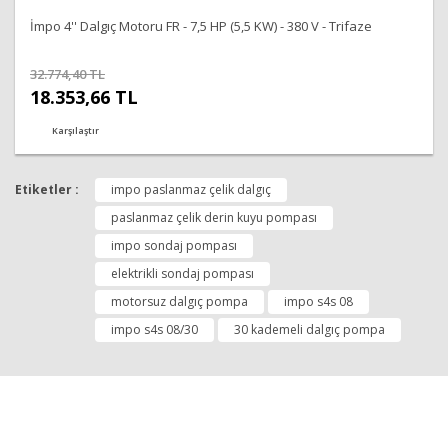
İmpo 4'' Dalgıç Motoru FR - 7,5 HP (5,5 KW) - 380 V - Trifaze
32.774,40 TL
18.353,66 TL
Karşılaştır
Etiketler :
impo paslanmaz çelik dalgıç
paslanmaz çelik derin kuyu pompası
impo sondaj pompası
elektrikli sondaj pompası
motorsuz dalgıç pompa
impo s4s 08
impo s4s 08/30
30 kademeli dalgıç pompa