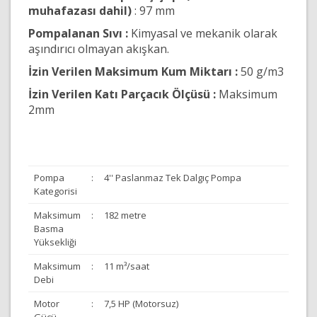
muhafazası dahil)
: 97 mm
Pompalanan Sıvı :
Kimyasal ve mekanik olarak
aşındırıcı olmayan akışkan.
İzin Verilen Maksimum Kum Miktarı :
50 g/m3
İzin Verilen Katı Parçacık Ölçüsü :
Maksimum
2mm
Pompa
:
4'' Paslanmaz Tek Dalgıç Pompa
Kategorisi
Maksimum
:
182 metre
Basma
Yüksekliği
Maksimum
:
11 m³/saat
Debi
Motor
:
7,5 HP (Motorsuz)