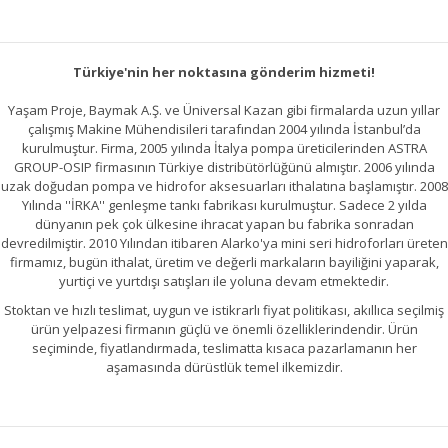
Türkiye'nin her noktasına gönderim hizmeti!
Yaşam Proje, Baymak A.Ş. ve Üniversal Kazan gibi firmalarda uzun yıllar
çalışmış Makine Mühendisileri tarafından 2004 yılında İstanbul’da
kurulmuştur. Firma, 2005 yılında İtalya pompa üreticilerinden ASTRA
GROUP-OSIP firmasının Türkiye distribütörlüğünü almıştır. 2006 yılında
uzak doğudan pompa ve hidrofor aksesuarları ithalatına başlamıştır. 2008
Yılında ''İRKA'' genleşme tankı fabrikası kurulmuştur. Sadece 2 yılda
dünyanın pek çok ülkesine ihracat yapan bu fabrika sonradan
devredilmiştir. 2010 Yılından itibaren Alarko'ya mini seri hidroforları üreten
firmamız, bugün ithalat, üretim ve değerli markaların bayiliğini yaparak,
yurtiçi ve yurtdışı satışları ile yoluna devam etmektedir.
Stoktan ve hızlı teslimat, uygun ve istikrarlı fiyat politikası, akıllıca seçilmiş
ürün yelpazesi firmanın güçlü ve önemli özelliklerindendir. Ürün
seçiminde, fiyatlandırmada, teslimatta kısaca pazarlamanın her
aşamasında dürüstlük temel ilkemizdir.