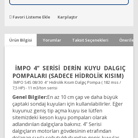
Favori Listeme Ekle
Karşılaştır
Ürün Bilgisi
Yorumlar
Taksit Seçenekleri
Önerileri
İMPO 4’’ SERİSİ DERİN KUYU DALGIÇ
POMPALARI (SADECE HİDROLİK KISIM)
İMPO S4S 08/30 4'' Hidrolik Kısım Dalgıç Pompa ( 182 mss /
7,5 HP) - 11 m3/ton serisi
Genel Bilgiler:
En az 10 cm çap ve daha büyük
çaptaki sondaj kuyuları için kullanılabilirler. Eğer
kuyunuz geniş tip açma kuyu ise lütfen
sitemizdeki keson kuyu pompaları olarak
adlandırılan dalgıçlara bakınız. 4’’ Serisi
dalgıçların motorları gövdesinin etrafından
dolanan suyla soğutulduğundan geniş kuyular