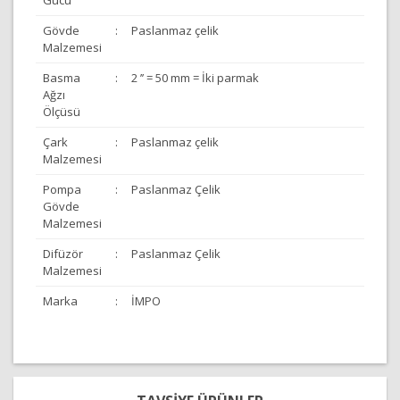
Gücü
Gövde
:
Paslanmaz çelik
Malzemesi
Basma
:
2 ’’ = 50 mm = İki parmak
Ağzı
Ölçüsü
Çark
:
Paslanmaz çelik
Malzemesi
Pompa
:
Paslanmaz Çelik
Gövde
Malzemesi
Difüzör
:
Paslanmaz Çelik
Malzemesi
Marka
:
İMPO
Bu ürünün fiyat bilgisi, resim, ürün açıklamalarında ve
diğer konularda yetersiz gördüğünüz noktaları öneri
Bu ürüne ilk yorumu siz yapın!
formunu kullanarak tarafımıza iletebilirsiniz.