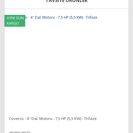
TAVSİYE ÜRÜNLER
Görüş ve önerileriniz için teşekkür ederiz.
Yorum Yap
AYNI GÜN
Ürün resmi kalitesiz, bozuk veya görüntülenemiyor.
KARGO
Ürün açıklamasında eksik bilgiler bulunuyor.
Ürün bilgilerinde hatalar bulunuyor.
Ürün fiyatı diğer sitelerden daha pahalı.
Bu ürüne benzer farklı alternatifler olmalı.
Gönder
Coverco - 4'' Dal. Motoru - 7,5 HP (5,5 KW) - Trifaze
49.915,80 TL