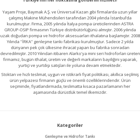
Türkiye'nin her noktasına gönderim hizmeti!
Yaşam Proje, Baymak A.Ş. ve Üniversal Kazan gibi firmalarda uzun yıllar
çalışmış Makine Mühendisileri tarafından 2004 yılında İstanbul’da
kurulmuştur. Firma, 2005 yılında İtalya pompa üreticilerinden ASTRA
GROUP-OSIP firmasının Türkiye distribütörlüğünü almıştır. 2006 yılında
uzak doğudan pompa ve hidrofor aksesuarları ithalatına başlamıştır. 2008
Yılında ''İRKA'' genleşme tankı fabrikası kurulmuştur. Sadece 2 yılda
dünyanın pek çok ülkesine ihracat yapan bu fabrika sonradan
devredilmiştir. 2010 Yılından itibaren Alarko'ya mini seri hidroforları üreten
firmamız, bugün ithalat, üretim ve değerli markaların bayiliğini yaparak,
yurtiçi ve yurtdışı satışları ile yoluna devam etmektedir.
Stoktan ve hızlı teslimat, uygun ve istikrarlı fiyat politikası, akıllıca seçilmiş
ürün yelpazesi firmanın güçlü ve önemli özelliklerindendir. Ürün
seçiminde, fiyatlandırmada, teslimatta kısaca pazarlamanın her
aşamasında dürüstlük temel ilkemizdir.
Kategoriler
Genleşme ve Hidrofor Tankı