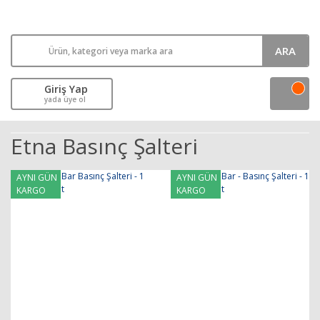
ARA
Giriş Yap
yada üye ol
Etna Basınç Şalteri
AYNI GÜN
AYNI GÜN
KARGO
KARGO