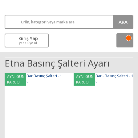
ARA
Giriş Yap
yada üye ol
Etna Basınç Şalteri Ayarı
AYNI GÜN
AYNI GÜN
KARGO
KARGO