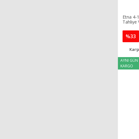
Etna 4-1
Tahliye 
%33
Karşı
AYNI GÜN
KARGO