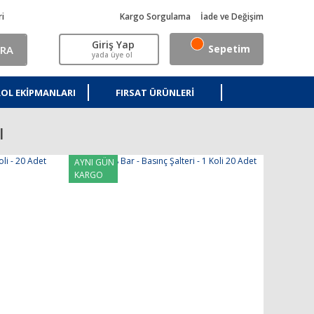
ri
Kargo Sorgulama
İade ve Değişim
Giriş Yap
Sepetim
RA
yada üye ol
OL EKIPMANLARI
FIRSAT ÜRÜNLERI
ı
AYNI GÜN
KARGO