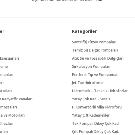
er
Kategoriler
Santrifüj Yüzey Pompaları
Temiz Su Dalgıç Pompaları
ksesuarları
Atık Su ve Fosseptik Dalgıçları
zeme
Sirkülasyon Pompaları
pmanları
Periferik Tip ve Pompamat
eri
Jet Tipi Hidroforlar
tatları
Hidromatlı – Tanksız Hidroforlar
 Radyatör Vanaları
Yatay Çok Kad.- Sessiz
rmostaları
F. Konvertörlü Villa Hidroforu
na ve Motorları
Yatay Çift Kademeliler
ihazları
Tek Pompalı Dikey Çok Kad.
örleri
Çift Pompalı Dikey Çok Kad.