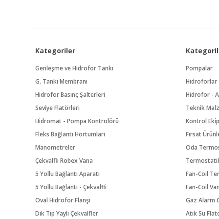
Kategoriler
Kategoril
Genleşme ve Hidrofor Tankı
Pompalar
G. Tankı Membranı
Hidroforlar
Hidrofor Basınç Şalterleri
Hidrofor - A
Seviye Flatörleri
Teknik Mal
Hidromat - Pompa Kontrolörü
Kontrol Eki
Fleks Bağlantı Hortumları
Fırsat Ürünl
Manometreler
Oda Termos
Çekvalfli Robex Vana
Termostatik
5 Yollu Bağlantı Aparatı
Fan-Coil Te
5 Yollu Bağlantı - Çekvalfli
Fan-Coil Va
Oval Hidrofor Flanşı
Gaz Alarm C
Dik Tip Yaylı Çekvalfler
Atık Su Flat