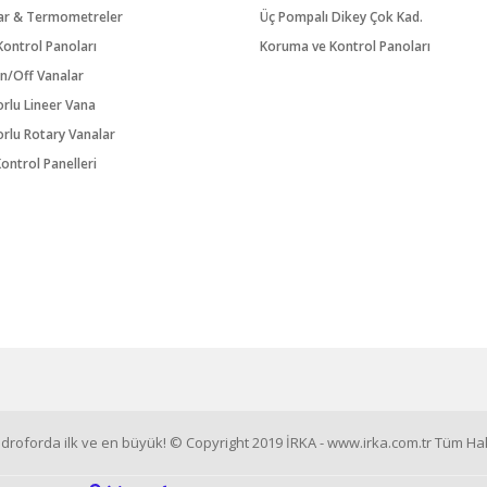
ar & Termometreler
Üç Pompalı Dikey Çok Kad.
ontrol Panoları
Koruma ve Kontrol Panoları
n/Off Vanalar
orlu Lineer Vana
orlu Rotary Vanalar
ontrol Panelleri
roforda ilk ve en büyük! © Copyright 2019 İRKA - www.irka.com.tr Tüm Hakl