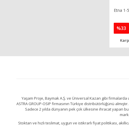
Etna 1-5
%33
Karşı
Yaşam Proje, Baymak A.Ş. ve Üniversal Kazan gibi firmalarda uz
ASTRA GROUP-OSIP firmasının Türkiye distribütörlüğünü almıştır. 
Sadece 2 yılda dünyanın pek çok ülkesine ihracat yapan bu fa
marka
Stoktan ve hızlı teslimat, uygun ve istikrarlı fiyat politikası, a