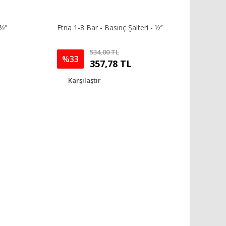
½’’
Etna 1-8 Bar - Basınç Şalteri - ½’’
534,00 TL
%33
357,78 TL
Karşılaştır