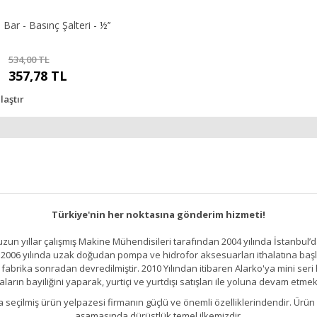
 Bar - Basınç Şalteri - ½’’
534,00 TL
357,78 TL
laştır
Türkiye'nin her noktasına gönderim hizmeti!
un yıllar çalışmış Makine Mühendisileri tarafından 2004 yılında İstanbul’d
2006 yılında uzak doğudan pompa ve hidrofor aksesuarları ithalatına başlamı
brika sonradan devredilmiştir. 2010 Yılından itibaren Alarko'ya mini seri h
ların bayiliğini yaparak, yurtiçi ve yurtdışı satışları ile yoluna devam etmek
kıllıca seçilmiş ürün yelpazesi firmanın güçlü ve önemli özelliklerindendir. 
aşamasında dürüstlük temel ilkemizdir.