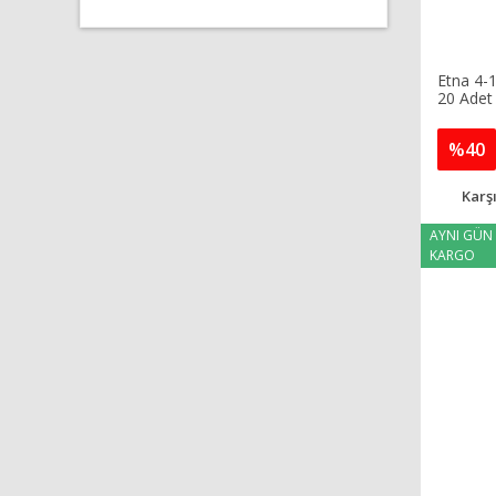
Etna 4-1
20 Adet
%40
Karşı
AYNI GÜN
KARGO