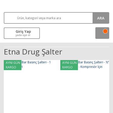
ARA
Giriş Yap
yada üye ol
Etna Drug Şalter
AYNI GÜN
AYNI GÜN
KARGO
KARGO