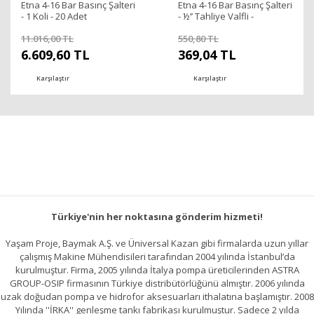
Etna 4-16 Bar Basınç Şalteri
Etna 4-16 Bar Basınç Şalteri
- 1 Koli - 20 Adet
- ½’’ Tahliye Valfli -
Kompresör İçin
11.016,00 TL
550,80 TL
6.609,60 TL
369,04 TL
Karşılaştır
Karşılaştır
Türkiye'nin her noktasına gönderim hizmeti!
Yaşam Proje, Baymak A.Ş. ve Üniversal Kazan gibi firmalarda uzun yıllar
çalışmış Makine Mühendisileri tarafından 2004 yılında İstanbul’da
kurulmuştur. Firma, 2005 yılında İtalya pompa üreticilerinden ASTRA
GROUP-OSIP firmasının Türkiye distribütörlüğünü almıştır. 2006 yılında
uzak doğudan pompa ve hidrofor aksesuarları ithalatına başlamıştır. 2008
Yılında ''İRKA'' genleşme tankı fabrikası kurulmuştur. Sadece 2 yılda