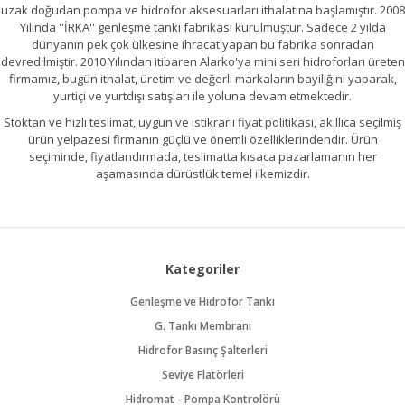
uzak doğudan pompa ve hidrofor aksesuarları ithalatına başlamıştır. 2008
Yılında ''İRKA'' genleşme tankı fabrikası kurulmuştur. Sadece 2 yılda
dünyanın pek çok ülkesine ihracat yapan bu fabrika sonradan
devredilmiştir. 2010 Yılından itibaren Alarko'ya mini seri hidroforları üreten
firmamız, bugün ithalat, üretim ve değerli markaların bayiliğini yaparak,
yurtiçi ve yurtdışı satışları ile yoluna devam etmektedir.
Stoktan ve hızlı teslimat, uygun ve istikrarlı fiyat politikası, akıllıca seçilmiş
ürün yelpazesi firmanın güçlü ve önemli özelliklerindendir. Ürün
seçiminde, fiyatlandırmada, teslimatta kısaca pazarlamanın her
aşamasında dürüstlük temel ilkemizdir.
Kategoriler
Genleşme ve Hidrofor Tankı
G. Tankı Membranı
Hidrofor Basınç Şalterleri
Seviye Flatörleri
Hidromat - Pompa Kontrolörü