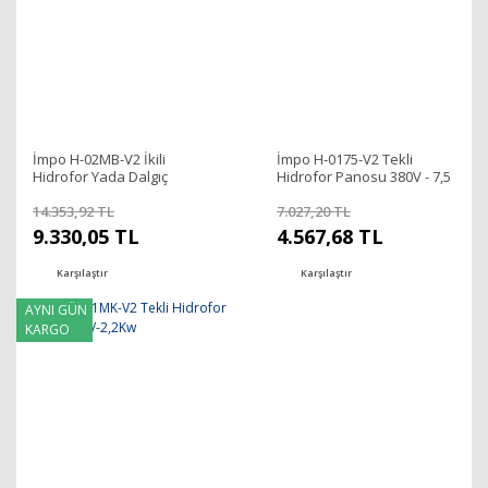
İmpo H-02MB-V2 İkili
İmpo H-0175-V2 Tekli
Hidrofor Yada Dalgıç
Hidrofor Panosu 380V - 7,5
Panosu 220V-2,2Kw
Kw
14.353,92 TL
7.027,20 TL
9.330,05 TL
4.567,68 TL
Karşılaştır
Karşılaştır
AYNI GÜN
KARGO