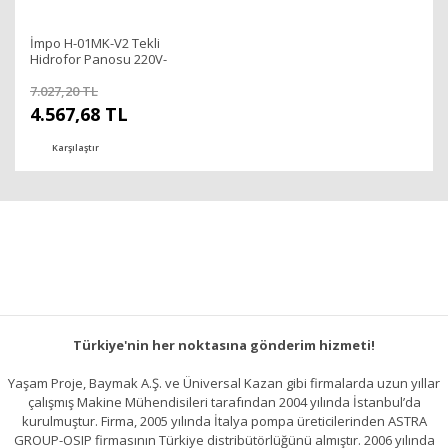
İmpo H-01MK-V2 Tekli
Hidrofor Panosu 220V-
2,2Kw
7.027,20 TL
4.567,68 TL
Karşılaştır
Türkiye'nin her noktasına gönderim hizmeti!
Yaşam Proje, Baymak A.Ş. ve Üniversal Kazan gibi firmalarda uzun yıllar
çalışmış Makine Mühendisileri tarafından 2004 yılında İstanbul’da
kurulmuştur. Firma, 2005 yılında İtalya pompa üreticilerinden ASTRA
GROUP-OSIP firmasının Türkiye distribütörlüğünü almıştır. 2006 yılında