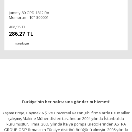
Jammy 80 GPD 1812 Ro
Membran - 10''-300001
408,96 TL
286,27 TL
Karşılaştır
Türkiye'nin her noktasına gönderim hizmeti!
Yaşam Proje, Baymak A.Ş. ve Üniversal Kazan gibi firmalarda uzun yıllar
çalışmış Makine Mühendisileri tarafından 2004 yılında İstanbul’da
kurulmuştur. Firma, 2005 yılında İtalya pompa üreticilerinden ASTRA
GROUP-OSIP firmasının Türkiye distribütörlüğünü almıştır. 2006 yılında