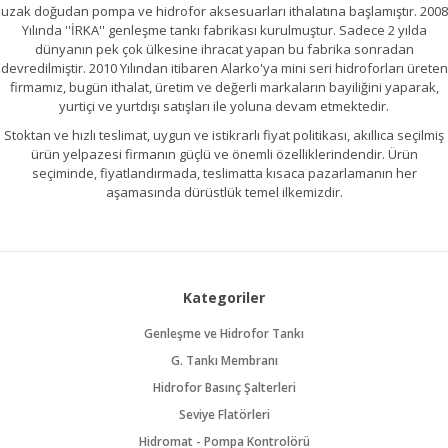
uzak doğudan pompa ve hidrofor aksesuarları ithalatına başlamıştır. 2008
Yılında ''İRKA'' genleşme tankı fabrikası kurulmuştur. Sadece 2 yılda
dünyanın pek çok ülkesine ihracat yapan bu fabrika sonradan
devredilmiştir. 2010 Yılından itibaren Alarko'ya mini seri hidroforları üreten
firmamız, bugün ithalat, üretim ve değerli markaların bayiliğini yaparak,
yurtiçi ve yurtdışı satışları ile yoluna devam etmektedir.
Stoktan ve hızlı teslimat, uygun ve istikrarlı fiyat politikası, akıllıca seçilmiş
ürün yelpazesi firmanın güçlü ve önemli özelliklerindendir. Ürün
seçiminde, fiyatlandırmada, teslimatta kısaca pazarlamanın her
aşamasında dürüstlük temel ilkemizdir.
Kategoriler
Genleşme ve Hidrofor Tankı
G. Tankı Membranı
Hidrofor Basınç Şalterleri
Seviye Flatörleri
Hidromat - Pompa Kontrolörü