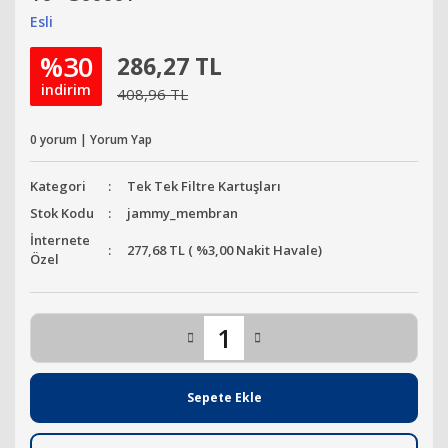
Esli
%30
286,27 TL
indirim
408,96 TL
0 yorum | Yorum Yap
Kategori
Tek Tek Filtre Kartuşları
Stok Kodu
jammy_membran
İnternete
277,68 TL ( %3,00 Nakit Havale)
Özel
Sepete Ekle