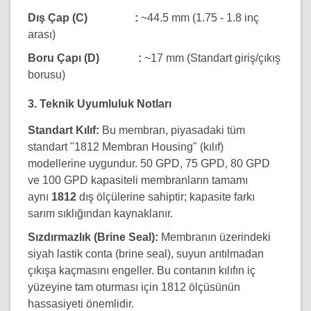
Dış Çap (C) :
~44.5 mm (1.75 - 1.8 inç
arası)
Boru Çapı (D) :
~17 mm (Standart giriş/çıkış
borusu)
3. Teknik Uyumluluk Notları
Standart Kılıf:
Bu membran, piyasadaki tüm
standart "1812 Membran Housing" (kılıf)
modellerine uygundur. 50 GPD, 75 GPD, 80 GPD
ve 100 GPD kapasiteli membranların tamamı
aynı
1812
dış ölçülerine sahiptir; kapasite farkı
sarım sıklığından kaynaklanır.
Sızdırmazlık (Brine Seal):
Membranın üzerindeki
siyah lastik conta (brine seal), suyun arıtılmadan
çıkışa kaçmasını engeller. Bu contanın kılıfın iç
yüzeyine tam oturması için 1812 ölçüsünün
hassasiyeti önemlidir.