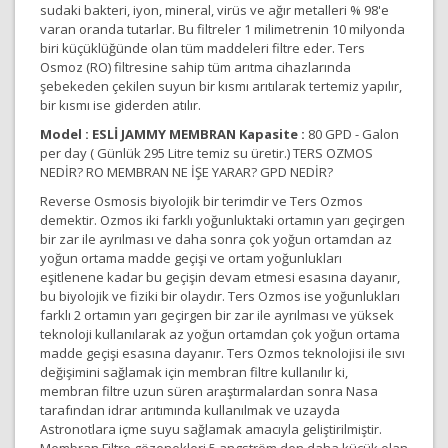
sudaki bakteri, iyon, mineral, virüs ve ağır metalleri % 98'e
varan oranda tutarlar. Bu filtreler 1 milimetrenin 10 milyonda
biri küçüklüğünde olan tüm maddeleri filtre eder. Ters
Osmoz (RO) filtresine sahip tüm arıtma cihazlarında
şebekeden çekilen suyun bir kısmı arıtılarak tertemiz yapılır,
bir kısmı ise giderden atılır.
Model : ESLİ JAMMY MEMBRAN
Kapasite :
80 GPD - Galon
per day ( Günlük 295 Litre temiz su üretir.) TERS OZMOS
NEDİR? RO MEMBRAN NE İŞE YARAR? GPD NEDİR?
Reverse Osmosis biyolojik bir terimdir ve Ters Ozmos
demektir. Ozmos iki farklı yoğunluktaki ortamın yarı geçirgen
bir zar ile ayrılması ve daha sonra çok yoğun ortamdan az
yoğun ortama madde geçişi ve ortam yoğunlukları
eşitlenene kadar bu geçişin devam etmesi esasına dayanır,
bu biyolojik ve fiziki bir olaydır. Ters Ozmos ise yoğunlukları
farklı 2 ortamın yarı geçirgen bir zar ile ayrılması ve yüksek
teknoloji kullanılarak az yoğun ortamdan çok yoğun ortama
madde geçişi esasına dayanır. Ters Ozmos teknolojisi ile sıvı
değişimini sağlamak için membran filtre kullanılır ki,
membran filtre uzun süren araştırmalardan sonra Nasa
tarafından idrar arıtımında kullanılmak ve uzayda
Astronotlara içme suyu sağlamak amacıyla geliştirilmiştir.