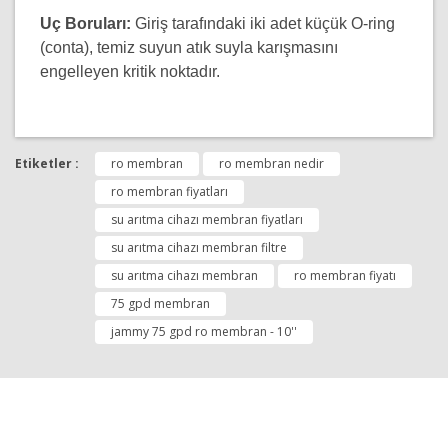
Uç Boruları:
Giriş tarafındaki iki adet küçük O-ring
(conta), temiz suyun atık suyla karışmasını
engelleyen kritik noktadır.
Bu ürünün fiyat bilgisi, resim, ürün açıklamalarında ve
diğer konularda yetersiz gördüğünüz noktaları öneri
Etiketler :
ro membran
ro membran nedir
Bu ürüne ilk yorumu siz yapın!
formunu kullanarak tarafımıza iletebilirsiniz.
Görüş ve önerileriniz için teşekkür ederiz.
ro membran fiyatları
su arıtma cihazı membran fiyatları
Yorum Yap
Ürün resmi kalitesiz, bozuk veya görüntülenemiyor.
su arıtma cihazı membran filtre
Ürün açıklamasında eksik bilgiler bulunuyor.
su arıtma cihazı membran
ro membran fiyatı
Ürün bilgilerinde hatalar bulunuyor.
75 gpd membran
Ürün fiyatı diğer sitelerden daha pahalı.
jammy 75 gpd ro membran - 10''
Bu ürüne benzer farklı alternatifler olmalı.