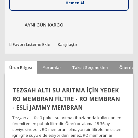
Hemen Al
AYNI GÜN KARGO
Favori Listeme Ekle
Karşılaştır
Ürün Bilgisi
Yorumlar
Taksit Seçenekleri
Önerileri
TEZGAH ALTI SU ARITMA İÇİN YEDEK
RO MEMBRAN FİLTRE - RO MEMBRAN
- ESLİ JAMMY MEMBRAN
Tezgah altı-üstü paket su arıtma cihazlarında kullanılan en
önemli ve en pahalı filtredir. Ömrü ortalama 18-36 ay
seviyesindedir. RO membranı olmayan bir filtreleme sistemi
için içme suyu elde ediyor denilemez. RO membranlar