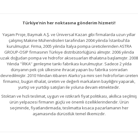
Gönder
Türkiye'nin her noktasına gönderim hizmeti!
Yaşam Proje, Baymak A.Ş. ve Üniversal Kazan gibi firmalarda uzun yıllar
çalışmış Makine Mühendisileri tarafından 2004 yılında İstanbul’da
kurulmuştur. Firma, 2005 yılında İtalya pompa üreticilerinden ASTRA
GROUP-OSIP firmasının Türkiye distribütörlüğünü almıştır. 2006 yılında
uzak doğudan pompa ve hidrofor aksesuarları ithalatına başlamıştır. 2008
Yılında ''İRKA'' genleşme tankı fabrikası kurulmuştur. Sadece 2 yılda
dünyanın pek çok ülkesine ihracat yapan bu fabrika sonradan
devredilmiştir. 2010 Yılından itibaren Alarko'ya mini seri hidroforları üreten
firmamız, bugün ithalat, üretim ve değerli markaların bayiliğini yaparak,
yurtiçi ve yurtdışı satışları ile yoluna devam etmektedir.
Stoktan ve hızlı teslimat, uygun ve istikrarlı fiyat politikası, akıllıca seçilmiş
ürün yelpazesi firmanın güçlü ve önemli özelliklerindendir. Ürün
seçiminde, fiyatlandırmada, teslimatta kısaca pazarlamanın her
aşamasında dürüstlük temel ilkemizdir.