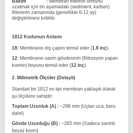
Bakım :
Membran filtrenin ömrünü
uzatmak için ön aşamadaki (sediment, karbon)
filtrelerin zamanında (genellikle 6-12 ay)
değiştirilmesi kritiktir.
1812 Kodunun Anlamı
18:
Membranın dış çapını temsil eder (
1.8 inç
).
12:
Membranın sarım gövdesinin (filitrasyon yapan
kısmın) boyunu temsil eder (
12 inç
).
2. Milimetrik Ölçüler (Detaylı)
Standart bir 1812 ev tipi membran yaklaşık olarak
şu ölçülere sahiptir:
Toplam Uzunluk (A) :
~298 mm (Uçtan uca, boru
dahil)
Gövde Uzunluğu (B) :
~265 mm (Sadece sarımlı
beyaz kısım)