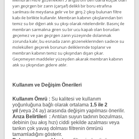
Membran Filtre gözenekleri 5 angström den daha küçük olan
yarı geçirgen bir zarın (çarşaf) delikli bir boru etrafına
sarılması ile meydana gelir ve bir giriş 2 çıkışı bulunan filtre
kabı ile birlikte kullanılır. Membran kabının çıkışlarından biri
temiz su bir diğeri atık su çıkışı olarak nitelendirilir. Basınç ile
membran sarmalına giren su bir ucu kapalı olan borudan
geçemez ve yarı geçirgen zarın yüzeyinde dolanmak
zorunda kalır, bu esnada zarın gözeneklerinden sadece su
molekülleri geçerek borunun deliklerinde toplanır ve
membran kabının temiz su çıkışından dışarı çıkar.
Geçemeyen maddeler yüzeyden akarak membran kabının
atık su çıkışından gidere atılır.
Kullanım ve Değişim Önerileri
Kullanım Ömrü :
Su kalitesi ve kullanım
yoğunluğuna bağlı olarak ortalama
1.5 ile 2
yıl
(veya 24 ay) arasında değişim yapılması önerilir.
Arıza Belirtileri :
Arıtılan suyun tadının bozulması,
debinin (su akış hızı) ciddi şekilde azalması veya
tankın çok yavaş dolması filtrenin ömrünü
tamamladığını gösterir.