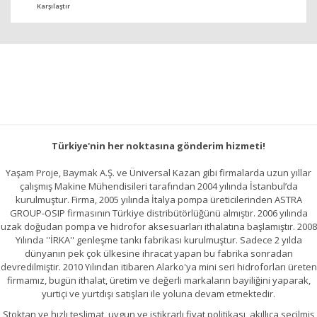
Karşılaştır
Türkiye'nin her noktasına gönderim hizmeti!
Yaşam Proje, Baymak A.Ş. ve Üniversal Kazan gibi firmalarda uzun yıllar
çalışmış Makine Mühendisileri tarafından 2004 yılında İstanbul’da
kurulmuştur. Firma, 2005 yılında İtalya pompa üreticilerinden ASTRA
GROUP-OSIP firmasının Türkiye distribütörlüğünü almıştır. 2006 yılında
uzak doğudan pompa ve hidrofor aksesuarları ithalatına başlamıştır. 2008
Yılında ''İRKA'' genleşme tankı fabrikası kurulmuştur. Sadece 2 yılda
dünyanın pek çok ülkesine ihracat yapan bu fabrika sonradan
devredilmiştir. 2010 Yılından itibaren Alarko'ya mini seri hidroforları üreten
firmamız, bugün ithalat, üretim ve değerli markaların bayiliğini yaparak,
yurtiçi ve yurtdışı satışları ile yoluna devam etmektedir.
Stoktan ve hızlı teslimat, uygun ve istikrarlı fiyat politikası, akıllıca seçilmiş