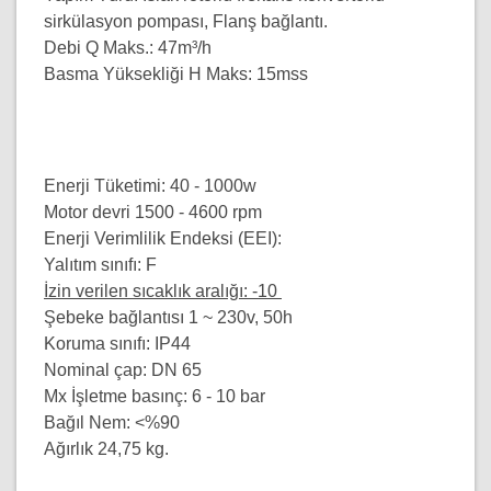
sirkülasyon pompası, Flanş bağlantı.
Debi Q Maks.:
47m³/h
Basma Yüksekliği
H Maks:
15mss
Enerji Tüketimi: 40 - 1000w
Motor devri 1500 - 4600 rpm
Enerji Verimlilik Endeksi (EEI):
Yalıtım sınıfı: F
İzin verilen sıcaklık aralığı: -10
Şebeke bağlantısı 1 ~ 230v, 50h
Koruma sınıfı: IP44
Nominal çap: DN 65
Mx İşletme basınç: 6 - 10 bar
Bağıl Nem: <%90
Ağırlık 24,75 kg.