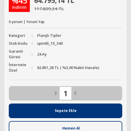
%45
64.795,14 TL
indirim
117.809,34 TL
0 yorum | Yorum Yap
Kategori
Flanşlı Tipler
Stok Kodu
spm65_15_340
Garanti
24 Ay
Süresi
İnternete
62.851,28 TL ( %3,00 Nakit Havale)
Özel
Sepete Ekle
Hemen Al