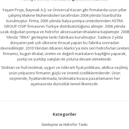
Yaşam Proje, Baymak A.Ş. ve Üniversal Kazan gibi firmalarda uzun yıllar
çalışmış Makine Mühendisileri tarafından 2004 yılında İstanbul’da
kurulmuştur. Firma, 2005 yılında İtalya pompa üreticilerinden ASTRA
GROUP-OSIP firmasının Türkiye distribütörlüğünü almıştır. 2006 yılında
uzak doğudan pompa ve hidrofor aksesuarları ithalatına başlamıştır. 2008
Yılında ''İRKA'' genleşme tankı fabrikası kurulmuştur. Sadece 2 yılda
dünyanın pek çok ülkesine ihracat yapan bu fabrika sonradan
devredilmiştir. 2010 Yılından itibaren Alarko'ya mini seri hidroforları üreten
firmamız, bugün ithalat, üretim ve değerli markaların bayiliğini yaparak,
yurtiçi ve yurtdışı satışları ile yoluna devam etmektedir.
Stoktan ve hızlı teslimat, uygun ve istikrarlı fiyat politikası, akıllıca seçilmiş
ürün yelpazesi firmanın güçlü ve önemli özelliklerindendir. Ürün
seçiminde, fiyatlandırmada, teslimatta kısaca pazarlamanın her
aşamasında dürüstlük temel ilkemizdir.
Kategoriler
Genleşme ve Hidrofor Tankı