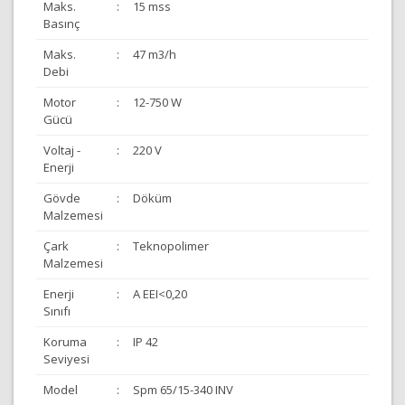
Maks.
:
15 mss
Basınç
Maks.
:
47 m3/h
Debi
Motor
:
12-750 W
Gücü
Voltaj -
:
220 V
Enerji
Gövde
:
Döküm
Malzemesi
Çark
:
Teknopolimer
Malzemesi
Enerji
:
A EEI<0,20
Sınıfı
Koruma
:
IP 42
Seviyesi
Model
:
Spm 65/15-340 INV