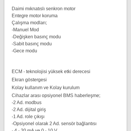
Daimi mıknatıslı senkron motor
Entegre motor koruma
Çalışma modları;
-Manuel Mod
-Değişken basınç modu
-Sabit basınç modu
-Gece modu
ECM - teknolojisi yüksek etki derecesi
Ekran göstergesi
Kolay kullanım ve Kolay kurulum
Cihazlar arası opsiyonel BMS haberleşme;
-2 Ad. modbus
-2 Ad. dijital giriş
-1 Ad. role çıkışı
-Opsiyonel olarak 2 Ad. sensör bağlantısı
- 4 - 20 mA ve 0 - 10 V