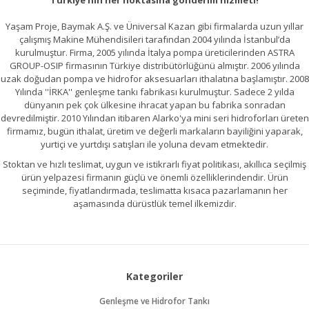
Türkiye'nin her noktasına gönderim hizmeti!
Yaşam Proje, Baymak A.Ş. ve Üniversal Kazan gibi firmalarda uzun yıllar
çalışmış Makine Mühendisileri tarafından 2004 yılında İstanbul’da
kurulmuştur. Firma, 2005 yılında İtalya pompa üreticilerinden ASTRA
GROUP-OSIP firmasının Türkiye distribütörlüğünü almıştır. 2006 yılında
uzak doğudan pompa ve hidrofor aksesuarları ithalatına başlamıştır. 2008
Yılında ''İRKA'' genleşme tankı fabrikası kurulmuştur. Sadece 2 yılda
dünyanın pek çok ülkesine ihracat yapan bu fabrika sonradan
devredilmiştir. 2010 Yılından itibaren Alarko'ya mini seri hidroforları üreten
firmamız, bugün ithalat, üretim ve değerli markaların bayiliğini yaparak,
yurtiçi ve yurtdışı satışları ile yoluna devam etmektedir.
Stoktan ve hızlı teslimat, uygun ve istikrarlı fiyat politikası, akıllıca seçilmiş
ürün yelpazesi firmanın güçlü ve önemli özelliklerindendir. Ürün
seçiminde, fiyatlandırmada, teslimatta kısaca pazarlamanın her
aşamasında dürüstlük temel ilkemizdir.
Kategoriler
Genleşme ve Hidrofor Tankı