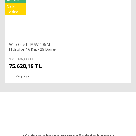
Stoktan
Teslim
Wilo Coe1 - MSV 406 M
Hidrofor / 6 Kat - 29 Daire-
220 Volt
135.036,00 TL
75.620,16 TL
Karşılaştır