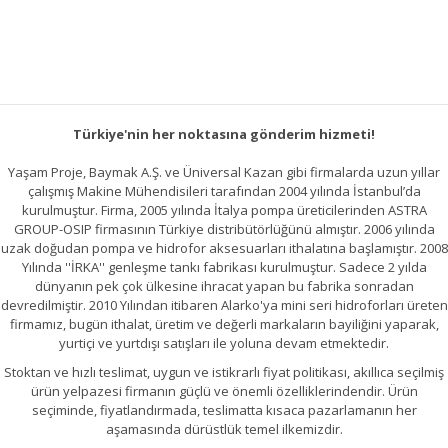
Türkiye'nin her noktasına gönderim hizmeti!
Yaşam Proje, Baymak A.Ş. ve Üniversal Kazan gibi firmalarda uzun yıllar
çalışmış Makine Mühendisileri tarafından 2004 yılında İstanbul’da
kurulmuştur. Firma, 2005 yılında İtalya pompa üreticilerinden ASTRA
GROUP-OSIP firmasının Türkiye distribütörlüğünü almıştır. 2006 yılında
uzak doğudan pompa ve hidrofor aksesuarları ithalatına başlamıştır. 2008
Yılında ''İRKA'' genleşme tankı fabrikası kurulmuştur. Sadece 2 yılda
dünyanın pek çok ülkesine ihracat yapan bu fabrika sonradan
devredilmiştir. 2010 Yılından itibaren Alarko'ya mini seri hidroforları üreten
firmamız, bugün ithalat, üretim ve değerli markaların bayiliğini yaparak,
yurtiçi ve yurtdışı satışları ile yoluna devam etmektedir.
Stoktan ve hızlı teslimat, uygun ve istikrarlı fiyat politikası, akıllıca seçilmiş
ürün yelpazesi firmanın güçlü ve önemli özelliklerindendir. Ürün
seçiminde, fiyatlandırmada, teslimatta kısaca pazarlamanın her
aşamasında dürüstlük temel ilkemizdir.