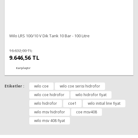
Wilo LRS 100/10 V Dik Tank 10 Bar - 100 Litre
16.632,00 TL
9.646,56 TL
Karşılaştır
Etiketler :
wilo coe
wilo coe serisi hidrofor
wilo coe hidrofor
wilo hidrofor fiyat
wilo hidrofor
coe1
wilo initial line fiyat
wilo msv hidrofor
coe msv408
wilo msv 408 fiyat