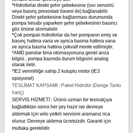
*Hidroforlar direkt şehir şebekesine (sıvı sensörü
veya basınç presostatı ilavesi ile) bağlanabilir.
Direkt şehir şebekesine bağlanması durumunda
pompa hesabı yaparken şehir şebekesinin basıncı
göz önüne alınmalıdır.
*Çok pompalı hidroforlar da her pompanın emiş ve
basınç hattına vana ve ayrıca basma hattına vana
ve ayrıca basma hattına çekvalf monte edilmiştir.
*AMD panolar bina otomasyonuna genel arıza
bilgisi , pompa bazında durum bilgisini analog
olarak iletir.
*IE2 verimliliğe sahip 2 kutuplu motor (IE3
opsiyonel)
TESLİMAT KAPSAMI : Paket Hidrofor (Denge Tankı
hariç)
SERVİS HİZMETİ : Ürünü uzman bir tesisatçıya
bağlattıktan sonra her şey hazır ise devreye
aldırmak için wilo yetkili servisini aramanız rica
olunur. Devreye aldırma ücretsizdir. Garanti için
mutlaka gereklidir.