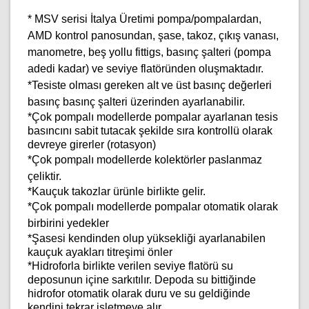
* MSV serisi İtalya Üretimi pompa/pompalardan,
AMD kontrol panosundan, şase, takoz, çıkış vanası,
manometre, beş yollu fittigs, basınç şalteri (pompa
adedi kadar) ve seviye flatöründen oluşmaktadır.
*Tesiste olması gereken alt ve üst basınç değerleri
basınç basınç şalteri üzerinden ayarlanabilir.
*Çok pompalı modellerde pompalar ayarlanan tesis
basıncını sabit tutacak şekilde sıra kontrollü olarak
devreye girerler (rotasyon)
*
Çok pompalı modellerde k
olektörler paslanmaz
çeliktir.
*Kauçuk takozlar ürünle birlikte gelir.
*
Çok pompalı modellerde p
ompalar otomatik olarak
birbirini yedekler
*Şasesi kendinden olup yüksekliği ayarlanabilen
kauçuk ayakları titreşimi önler
*Hidroforla birlikte verilen seviye flatörü su
deposunun içine sarkıtılır. Depoda su bittiğinde
hidrofor otomatik olarak duru ve su geldiğinde
kendini tekrar işletmeye alır.