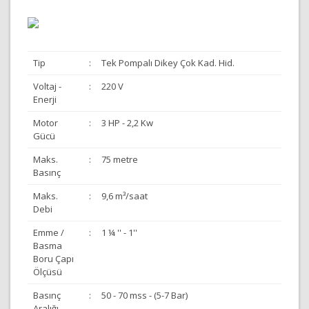
Tip
:
Tek Pompalı Dikey Çok Kad. Hid.
Voltaj -
:
220 V
Enerji
Motor
:
3 HP - 2,2 Kw
Gücü
Maks.
:
75 metre
Basınç
Maks.
:
9,6 m³/saat
Debi
Emme /
:
1 ¼ '' - 1''
Basma
Boru Çapı
Ölçüsü
Basınç
:
50 - 70 mss - (5-7 Bar)
Aralığı