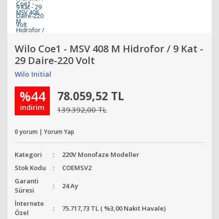
Wilo Coe1 - MSV 408 M Hidrofor / 9 Kat -
29 Daire-220 Volt
Wilo Initial
%44
78.059,52 TL
indirim
139.392,00 TL
0 yorum | Yorum Yap
Kategori
220V Monofaze Modeller
Stok Kodu
COEMSV2
Garanti
24 Ay
Süresi
İnternete
75.717,73 TL ( %3,00 Nakit Havale)
Özel