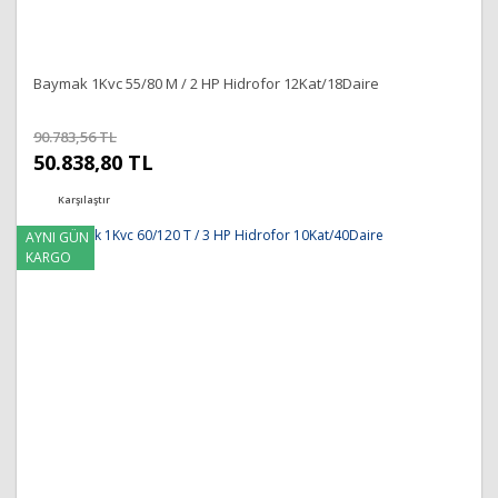
Baymak 1Kvc 55/80 M / 2 HP Hidrofor 12Kat/18Daire
90.783,56 TL
50.838,80 TL
Karşılaştır
AYNI GÜN
KARGO