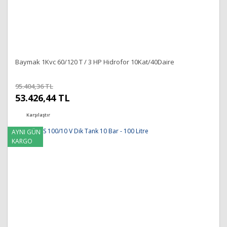
Baymak 1Kvc 60/120 T / 3 HP Hidrofor 10Kat/40Daire
95.404,36 TL
53.426,44 TL
Karşılaştır
AYNI GÜN
KARGO