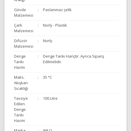
Gövde
:
Paslanmaz çelik
Malzemesi
Çark
:
Norly - Plastik
Malzemesi
Difüzör
:
Norly
Malzemesi
Denge
:
Denge Tankı Hariçtir. Ayrıca Sipariş
Tankı
Edilmelidir.
Hacmi
Maks.
:
35 °C
Akışkan
Sıcaklığı
Tavsiye
:
100 Litre
Edilen
Denge
Tankı
Hacmi
Marka
:
WILO