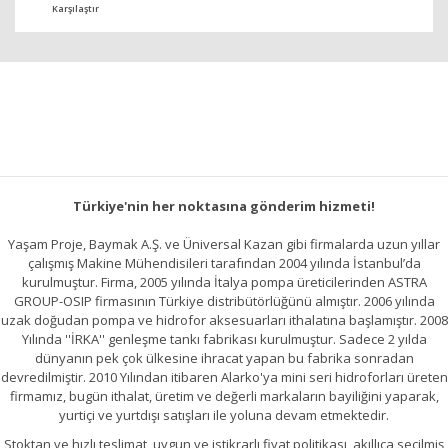
Karşılaştır
Türkiye'nin her noktasına gönderim hizmeti!
Yaşam Proje, Baymak A.Ş. ve Üniversal Kazan gibi firmalarda uzun yıllar
çalışmış Makine Mühendisileri tarafından 2004 yılında İstanbul’da
kurulmuştur. Firma, 2005 yılında İtalya pompa üreticilerinden ASTRA
GROUP-OSIP firmasının Türkiye distribütörlüğünü almıştır. 2006 yılında
uzak doğudan pompa ve hidrofor aksesuarları ithalatına başlamıştır. 2008
Yılında ''İRKA'' genleşme tankı fabrikası kurulmuştur. Sadece 2 yılda
dünyanın pek çok ülkesine ihracat yapan bu fabrika sonradan
devredilmiştir. 2010 Yılından itibaren Alarko'ya mini seri hidroforları üreten
firmamız, bugün ithalat, üretim ve değerli markaların bayiliğini yaparak,
yurtiçi ve yurtdışı satışları ile yoluna devam etmektedir.
Stoktan ve hızlı teslimat, uygun ve istikrarlı fiyat politikası, akıllıca seçilmiş