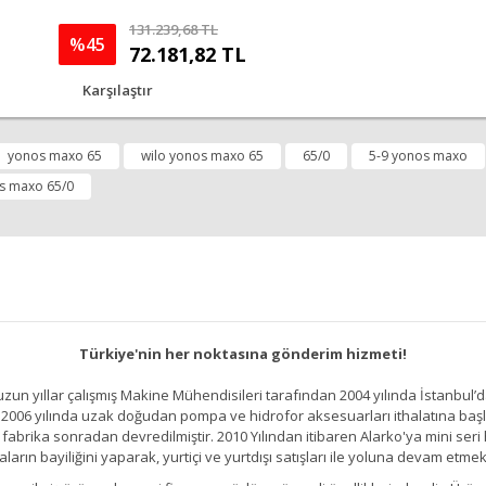
131.239,68 TL
%45
72.181,82 TL
Karşılaştır
yonos maxo 65
wilo yonos maxo 65
65/0
5-9 yonos maxo
s maxo 65/0
Türkiye'nin her noktasına gönderim hizmeti!
un yıllar çalışmış Makine Mühendisileri tarafından 2004 yılında İstanbul’d
2006 yılında uzak doğudan pompa ve hidrofor aksesuarları ithalatına başlamı
brika sonradan devredilmiştir. 2010 Yılından itibaren Alarko'ya mini seri h
ların bayiliğini yaparak, yurtiçi ve yurtdışı satışları ile yoluna devam etmek