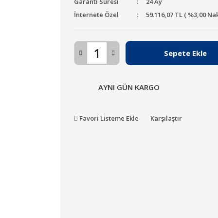
Garanti Süresi
24 Ay
İnternete Özel
59.116,07 TL ( %3,00 Na
Sepete Ekle
AYNI GÜN KARGO
Favori Listeme Ekle
Karşılaştır