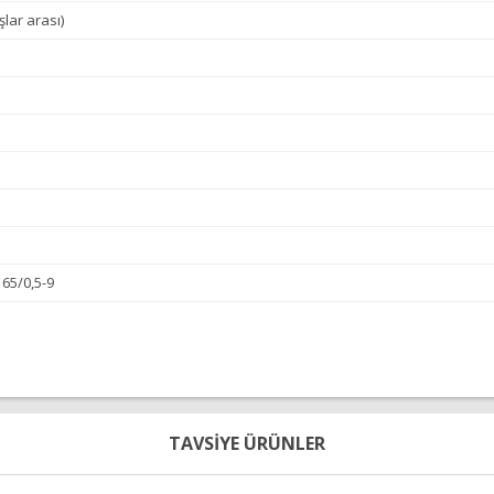
lar arası)
65/0,5-9
diğer konularda yetersiz gördüğünüz noktaları öneri formunu kullanarak tara
Bu ürüne ilk yorumu siz yapın!
TAVSİYE ÜRÜNLER