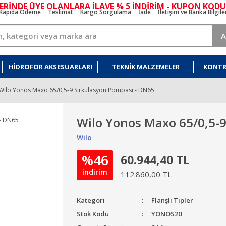
ERİNDE ÜYE OLANLARA İLAVE % 5 İNDİRİM - KUPON KODU
Kapıda Ödeme
Teslimat
Kargo Sorgulama
İade
İletişim ve Banka Bilgile
A
HIDROFOR AKSESUARLARI
TEKNIK MALZEMELER
KONTR
Wilo Yonos Maxo 65/0,5-9 Sirkülasyon Pompası - DN65
Wilo Yonos Maxo 65/0,5-9
Wilo
%46
60.944,40 TL
indirim
112.860,00 TL
Kategori
Flanşlı Tipler
Stok Kodu
YONOS20