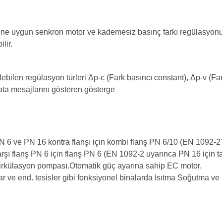
sine uygun senkron motor ve kademesiz basınç farkı regülasyonu
lir.
ilen regülasyon türleri Δp-c (Fark basıncı constant), Δp-v (Far
ta mesajlarını gösteren gösterge
N 6 ve PN 16 kontra flanşı için kombi flanş PN 6/10 (EN 1092-2
şı flanş PN 6 için flanş PN 6 (EN 1092-2 uyarınca PN 16 için ta
ü sirkülasyon pompası.Otomatik güç ayarına sahip EC motor.
lar ve end. tesisler gibi fonksiyonel binalarda Isıtma Soğutma ve