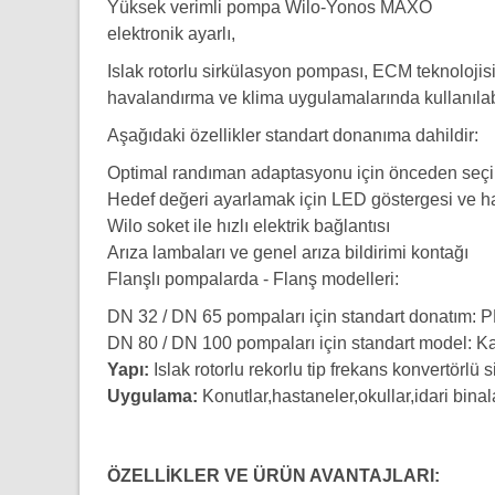
Yüksek verimli pompa Wilo-Yonos MAXO
elektronik ayarlı,
Islak rotorlu sirkülasyon pompası, ECM teknoloji
havalandırma ve klima uygulamalarında kullanılabi
Aşağıdaki özellikler standart donanıma dahildir:
Optimal randıman adaptasyonu için önceden seçileb
Hedef değeri ayarlamak için LED göstergesi ve ha
Wilo soket ile hızlı elektrik bağlantısı
Arıza lambaları ve genel arıza bildirimi kontağı
Flanşlı pompalarda - Flanş modelleri:
DN 32 / DN 65 pompaları için standart donatım: P
DN 80 / DN 100 pompaları için standart model: Kar
Yapı:
Islak rotorlu rekorlu tip frekans konvertörl
Uygulama:
Konutlar,hastaneler,okullar,idari bina
ÖZELLİKLER VE ÜRÜN AVANTAJLARI: