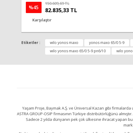
150.609,69 TL
%45
82.835,33 TL
Karşılaştır
Etiketler :
wilo yonos maxo
yonos maxo 65/0 5-9
wilo yonos maxo 65/0 5-9 pn6/10
wilo yono
Yaşam Proje, Baymak A.Ş. ve Üniversal Kazan gibi firmalarda uz
ASTRA GROUP-OSIP firmasının Türkiye distribütörlüğünü almıştır. 
Sadece 2 yılda dünyanın pek çok ülkesine ihracat yapan bu fa
marka