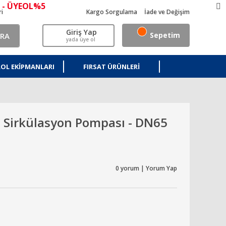
 - ÜYEOL%5
ri
Kargo Sorgulama
İade ve Değişim
Giriş Yap
Sepetim
RA
yada üye ol
OL EKIPMANLARI
FIRSAT ÜRÜNLERI
 Sirkülasyon Pompası - DN65
0 yorum | Yorum Yap