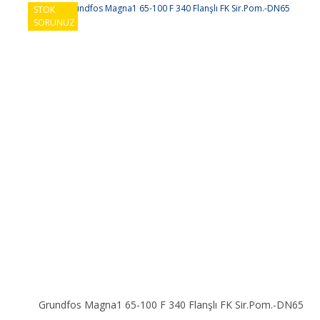
Yorum Yap
STOK
SORUNUZ
Gönder
Grundfos Magna1 65-100 F 340 Flanşlı FK Sir.Pom.-DN65