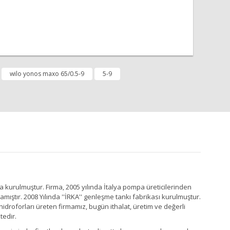
wilo yonos maxo 65/0.5-9
5-9
a kurulmuştur. Firma, 2005 yılında İtalya pompa üreticilerinden
ştır. 2008 Yılında ''İRKA'' genleşme tankı fabrikası kurulmuştur.
idroforları üreten firmamız, bugün ithalat, üretim ve değerli
tedir.