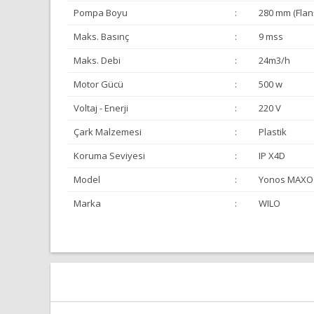
Pompa Boyu
:
280 mm (Flanş
Maks. Basınç
:
9 mss
Maks. Debi
:
24m3/h
Motor Gücü
:
500 w
Voltaj - Enerji
:
220 V
Çark Malzemesi
:
Plastik
Koruma Seviyesi
:
IP X4D
Model
:
Yonos MAXO 
Marka
:
WILO
Bu ürünün fiyat bilgisi, resim, ürün açıklamalarında ve 
Görüş ve önerileriniz için teşekkür ederiz.
Ürün resmi kalitesiz, bozuk veya görüntülenemiyor.