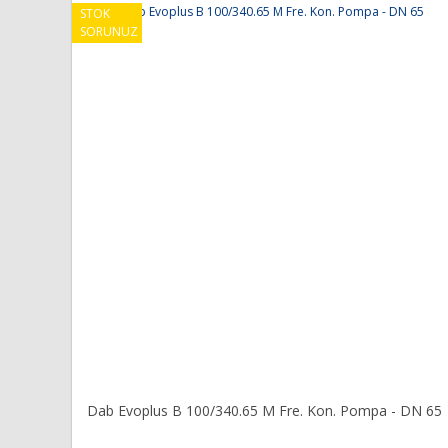
Ürün açıklamasında eksik bilgiler bulunuyor.
STOK
SORUNUZ
Ürün bilgilerinde hatalar bulunuyor.
Ürün fiyatı diğer sitelerden daha pahalı.
Bu ürüne benzer farklı alternatifler olmalı.
Dab Evoplus B 100/340.65 M Fre. Kon. Pompa - DN 65